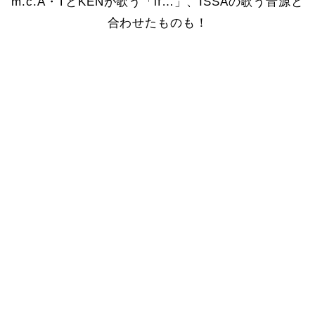
m.c.A・TとKENが歌う「if…」、ISSAの歌う音源と
合わせたものも！