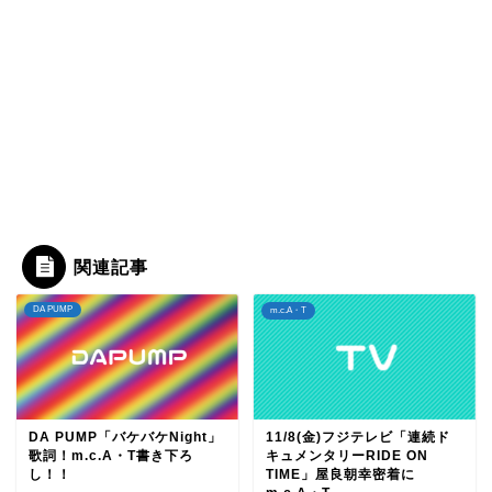
関連記事
DA PUMP
m.c.A・T
DA PUMP「バケバケNight」
11/8(金)フジテレビ「連続ド
歌詞！m.c.A・T書き下ろ
キュメンタリーRIDE ON
し！！
TIME」屋良朝幸密着に