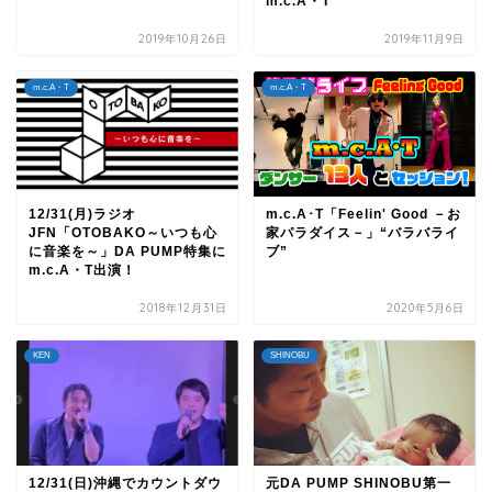
m.c.A・T
2019年10月26日
2019年11月9日
m.c.A・T
m.c.A・T
12/31(月)ラジオ
m.c.A･T「Feelin' Good －お
JFN「OTOBAKO～いつも心
家パラダイス－」“バラバライ
に音楽を～」DA PUMP特集に
ブ”
m.c.A・T出演！
2018年12月31日
2020年5月6日
KEN
SHINOBU
12/31(日)沖縄でカウントダウ
元DA PUMP SHINOBU第一