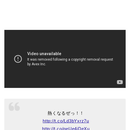
熱くなるぜっ！！
http://t.co/Ld3bYxrz7u
http://t.co/geUe4jDeXu