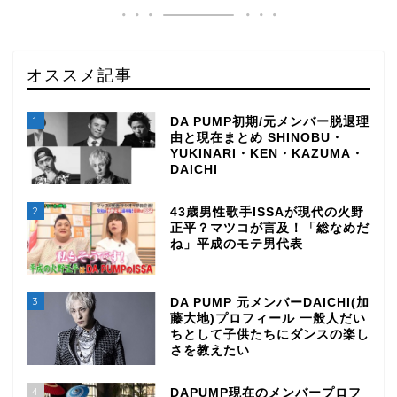
オススメ記事
1
DA PUMP初期/元メンバー脱退理
由と現在まとめ SHINOBU・
YUKINARI・KEN・KAZUMA・
DAICHI
2
43歳男性歌手ISSAが現代の火野
正平？マツコが言及！「総なめだ
ね」平成のモテ男代表
3
DA PUMP 元メンバーDAICHI(加
藤大地)プロフィール 一般人だい
ちとして子供たちにダンスの楽し
さを教えたい
4
DAPUMP現在のメンバープロフ