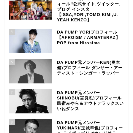
ィール‼公式サイト,ツイッター,
ブログ,インスタ
【ISSA,YORI,TOMO,KIMI,U-
YEAH,KENZO】
5
DA PUMP YORIプロフィール
【AFROISM / ARMATERAZ】
POP from Hirosima
6
DA PUMP元メンバーKEN(奥本
健)プロフィール ダンサー・アー
ティスト・シンガー・ラッパー
7
DA PUMP元メンバー
SHINOBU(宮良忍)プロフィール
民宿みやら＆アウトデラックスい
いねダンス
8
DA PUMP元メンバー
YUKINARI(玉城幸也)プロフィー