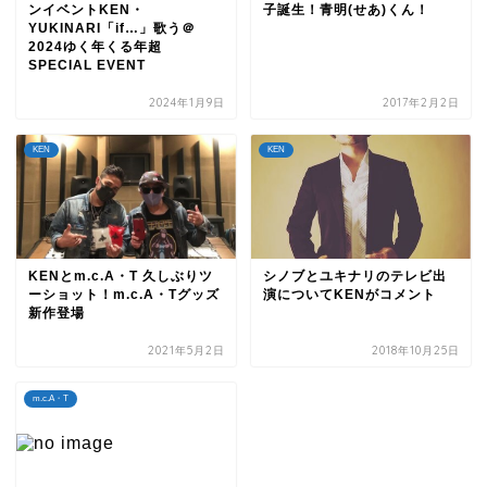
ンイベントKEN・
子誕生！青明(せあ)くん！
YUKINARI「if…」歌う＠
2024ゆく年くる年超
SPECIAL EVENT
2024年1月9日
2017年2月2日
KEN
KEN
KENとm.c.A・T 久しぶりツ
シノブとユキナリのテレビ出
ーショット！m.c.A・Tグッズ
演についてKENがコメント
新作登場
2021年5月2日
2018年10月25日
m.c.A・T