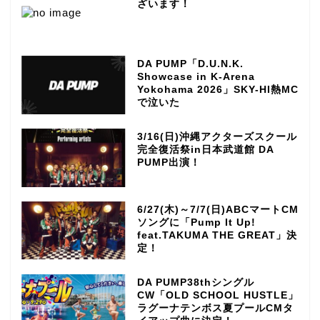
ざいます！
DA PUMP「D.U.N.K.
Showcase in K-Arena
Yokohama 2026」SKY-HI熱MC
で泣いた
3/16(日)沖縄アクターズスクール
完全復活祭in日本武道館 DA
PUMP出演！
6/27(木)～7/7(日)ABCマートCM
ソングに「Pump It Up!
feat.TAKUMA THE GREAT」決
定！
DA PUMP38thシングル
CW「OLD SCHOOL HUSTLE」
ラグーナテンボス夏プールCMタ