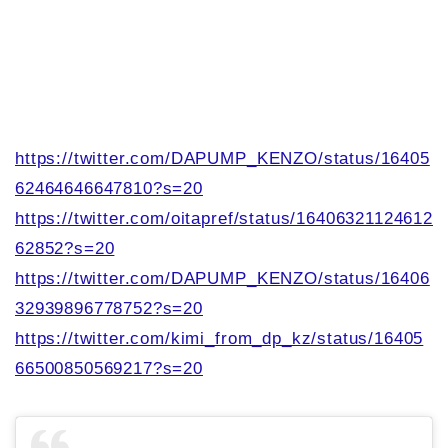
https://twitter.com/DAPUMP_KENZO/status/16405
62464646647810?s=20
https://twitter.com/oitapref/status/16406321124612
62852?s=20
https://twitter.com/DAPUMP_KENZO/status/16406
32939896778752?s=20
https://twitter.com/kimi_from_dp_kz/status/16405
66500850569217?s=20