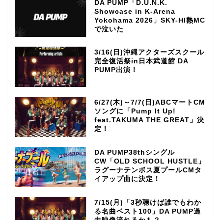
DA PUMP「D.U.N.K.
Showcase in K-Arena
Yokohama 2026」SKY-HI熱MC
で泣いた
3/16(日)沖縄アクターズスクール
完全復活祭in日本武道館 DA
PUMP出演！
6/27(木)～7/7(日)ABCマートCM
ソングに「Pump It Up!
feat.TAKUMA THE GREAT」決
定！
DA PUMP38thシングル
CW「OLD SCHOOL HUSTLE」
ラグーナテンボス夏プールCMタ
イアップ曲に決定！
7/15(月)「3秒聴けば誰でもわか
る名曲ベスト100」DA PUMP過