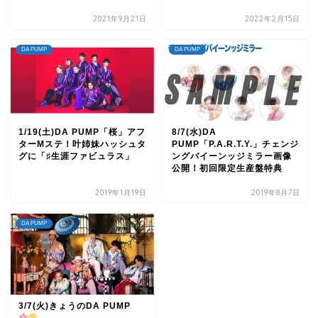
2021年9月21日
2022年2月15日
DA PUMP
DA PUMP
1/19(土)DA PUMP「桜」アフ
8/7(水)DA
ターMステ！叶姉妹ハッシュタ
PUMP「P.A.R.T.Y.」チェンジ
グに「♯生涯ファビュラス」
ングバイーンッジミラー画像
公開！初回限定生産盤特典
2019年1月19日
2019年8月7日
DA PUMP
3/7(火)きょうのDA PUMP