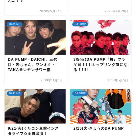
ん…！？
2020年9月23日
2020年4月28日
DA PUMP
DA PUMP
DA PUMP・DAICHI、三代
3/5(火)DA PUMP『桜』フラ
目・岩ちゃん、ワンオク・
ゲ日!!!!!!!カップリング気にな
TAKA＠レモンサワー部
る!!!!!!!
2018年11月6日
2019年3月5日
DA PUMP
DA PUMP
9/21(火)うたコン直前インス
2/15(火)きょうのDA PUMP
タライブ☆全員出演！