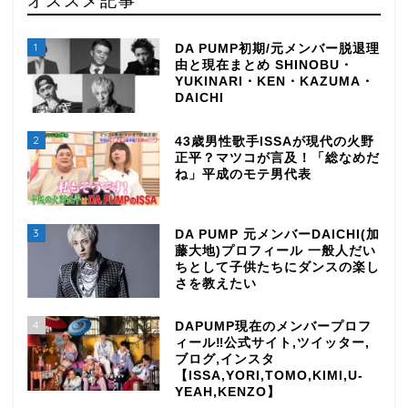
1
DA PUMP初期/元メンバー脱退理
由と現在まとめ SHINOBU・
YUKINARI・KEN・KAZUMA・
DAICHI
2
43歳男性歌手ISSAが現代の火野
正平？マツコが言及！「総なめだ
ね」平成のモテ男代表
3
DA PUMP 元メンバーDAICHI(加
藤大地)プロフィール 一般人だい
ちとして子供たちにダンスの楽し
さを教えたい
4
DAPUMP現在のメンバープロフ
ィール‼公式サイト,ツイッター,
ブログ,インスタ
【ISSA,YORI,TOMO,KIMI,U-
YEAH,KENZO】