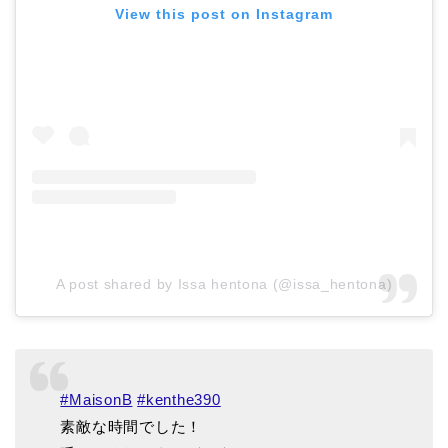
View this post on Instagram
A post shared by Issa hentona (@issa_hentona)
#MaisonB
#kenthe390
素敵な時間でした！