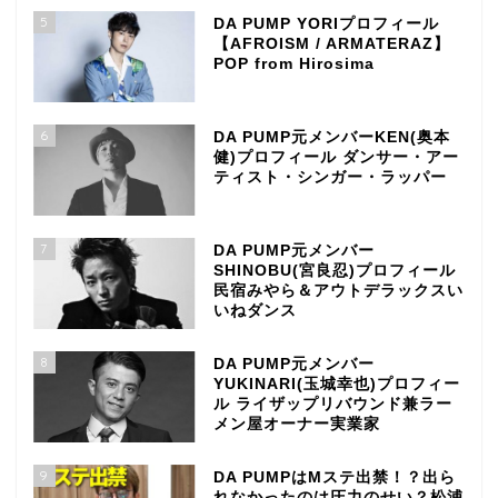
5
DA PUMP YORIプロフィール
【AFROISM / ARMATERAZ】
POP from Hirosima
6
DA PUMP元メンバーKEN(奥本
健)プロフィール ダンサー・アー
ティスト・シンガー・ラッパー
7
DA PUMP元メンバー
SHINOBU(宮良忍)プロフィール
民宿みやら＆アウトデラックスい
いねダンス
8
DA PUMP元メンバー
YUKINARI(玉城幸也)プロフィー
ル ライザップリバウンド兼ラー
メン屋オーナー実業家
9
DA PUMPはMステ出禁！？出ら
れなかったのは圧力のせい？松浦