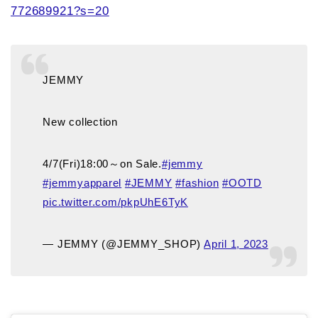
772689921?s=20
JEMMY
New collection
4/7(Fri)18:00～on Sale.
#jemmy
#jemmyapparel
#JEMMY
#fashion
#OOTD
pic.twitter.com/pkpUhE6TyK
— JEMMY (@JEMMY_SHOP)
April 1, 2023