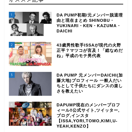
1
DA PUMP初期/元メンバー脱退理
由と現在まとめ SHINOBU・
YUKINARI・KEN・KAZUMA・
DAICHI
2
43歳男性歌手ISSAが現代の火野
正平？マツコが言及！「総なめだ
ね」平成のモテ男代表
3
DA PUMP 元メンバーDAICHI(加
藤大地)プロフィール 一般人だい
ちとして子供たちにダンスの楽し
さを教えたい
4
DAPUMP現在のメンバープロフ
ィール‼公式サイト,ツイッター,
ブログ,インスタ
【ISSA,YORI,TOMO,KIMI,U-
YEAH,KENZO】