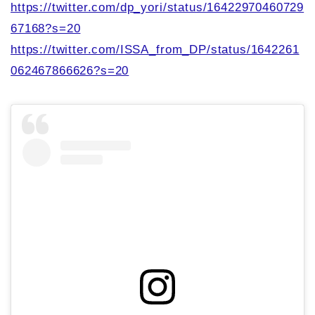
https://twitter.com/dp_yori/status/16422970460729
67168?s=20
https://twitter.com/ISSA_from_DP/status/1642261
062467866626?s=20