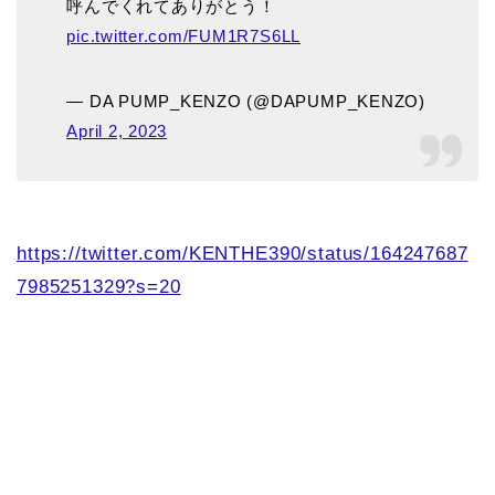
呼んでくれてありがとう！
pic.twitter.com/FUM1R7S6LL
— DA PUMP_KENZO (@DAPUMP_KENZO)
April 2, 2023
https://twitter.com/KENTHE390/status/164247687
7985251329?s=20