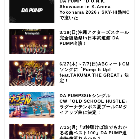
DA PUMP「D.U.N.K.
Showcase in K-Arena
Yokohama 2026」SKY-HI熱MC
で泣いた
3/16(日)沖縄アクターズスクール
完全復活祭in日本武道館 DA
PUMP出演！
6/27(木)～7/7(日)ABCマートCM
ソングに「Pump It Up!
feat.TAKUMA THE GREAT」決
定！
DA PUMP38thシングル
CW「OLD SCHOOL HUSTLE」
ラグーナテンボス夏プールCMタ
イアップ曲に決定！
7/15(月)「3秒聴けば誰でもわか
る名曲ベスト100」DA PUMP過
去映像流れるかも？