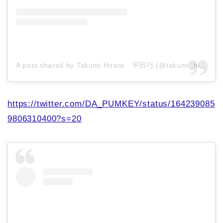
A post shared by Takumi Hirata 平田巧 (@takumi_hirata)
https://twitter.com/DA_PUMKEY/status/164239085
9806310400?s=20