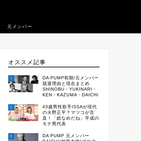
元メンバー
オススメ記事
DA PUMP初期/元メンバー
1
脱退理由と現在まとめ
SHINOBU・YUKINARI・
KEN・KAZUMA・DAICHI
43歳男性歌手ISSAが現代
2
の火野正平？マツコが言
及！「総なめだね」平成の
モテ男代表
DA PUMP 元メンバー
3