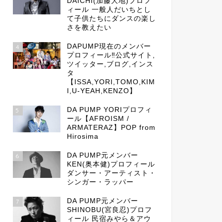
DAICHI(加藤大地)プロフ
ィール 一般人だいちとし
て子供たちにダンスの楽し
さを教えたい
DAPUMP現在のメンバー
4
プロフィール‼公式サイト,
ツイッター,ブログ,インス
タ
【ISSA,YORI,TOMO,KIM
I,U-YEAH,KENZO】
DA PUMP YORIプロフィ
5
ール【AFROISM /
ARMATERAZ】POP from
Hirosima
DA PUMP元メンバー
6
KEN(奥本健)プロフィール
ダンサー・アーティスト・
シンガー・ラッパー
DA PUMP元メンバー
7
SHINOBU(宮良忍)プロフ
ィール 民宿みやら＆アウ