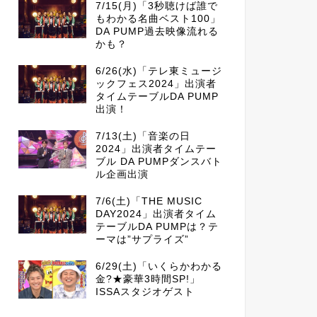
7/15(月)「3秒聴けば誰で
もわかる名曲ベスト100」
DA PUMP過去映像流れる
かも？
6/26(水)「テレ東ミュージ
ックフェス2024」出演者
タイムテーブルDA PUMP
出演！
7/13(土)「音楽の日
2024」出演者タイムテー
ブル DA PUMPダンスバト
ル企画出演
7/6(土)「THE MUSIC
DAY2024」出演者タイム
テーブルDA PUMPは？テ
ーマは”サプライズ”
6/29(土)「いくらかわかる
金?★豪華3時間SP!」
ISSAスタジオゲスト