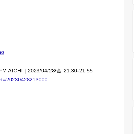
」
mo
M AICHI | 2023/04/28/金 21:30-21:55
I&t=20230428213000