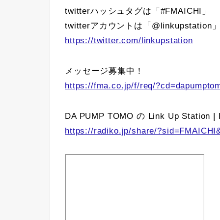
twitterハッシュタグは「#FMAICHI」
twitterアカウントは「@linkupstation
https://twitter.com/linkupstation
メッセージ募集中！
https://fma.co.jp/f/req/?cd=dapumpto
DA PUMP TOMO の Link Up Station | F
https://radiko.jp/share/?sid=FMAICH