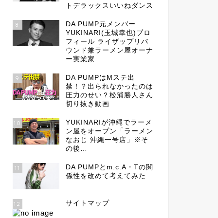
トデラックスいいねダンス
DA PUMP元メンバー
8
YUKINARI(玉城幸也)プロ
フィール ライザップリバ
ウンド兼ラーメン屋オーナ
ー実業家
DA PUMPはMステ出
9
禁！？出られなかったのは
圧力のせい？松浦勝人さん
切り抜き動画
YUKINARIが沖縄でラーメ
10
ン屋をオープン「ラーメン
なおじ 沖縄一号店」※そ
の後…
DA PUMPとm.c.A・Tの関
11
係性を改めて考えてみた
サイトマップ
12