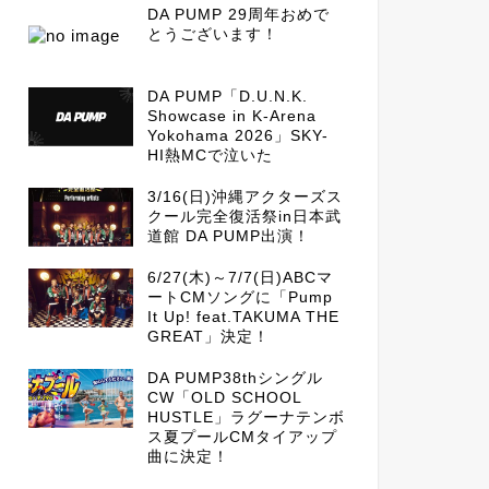
DA PUMP 29周年おめで
とうございます！
DA PUMP「D.U.N.K.
Showcase in K-Arena
Yokohama 2026」SKY-
HI熱MCで泣いた
3/16(日)沖縄アクターズス
クール完全復活祭in日本武
道館 DA PUMP出演！
6/27(木)～7/7(日)ABCマ
ートCMソングに「Pump
It Up! feat.TAKUMA THE
GREAT」決定！
DA PUMP38thシングル
CW「OLD SCHOOL
HUSTLE」ラグーナテンボ
ス夏プールCMタイアップ
曲に決定！