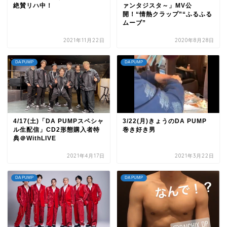
絶賛リハ中！
ァンタジスタ～」MV公
開！“情熱クラップ”“ふるふる
ムーブ”
2021年11月22日
2020年8月28日
DA PUMP
DA PUMP
4/17(土)「DA PUMPスペシャ
3/22(月)きょうのDA PUMP
ル生配信」CD2形態購入者特
巻き好き男
典＠WithLIVE
2021年4月17日
2021年3月22日
DA PUMP
DA PUMP