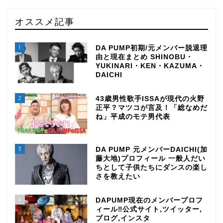
オススメ記事
1
DA PUMP初期/元メンバー脱退理
由と現在まとめ SHINOBU・
YUKINARI・KEN・KAZUMA・
DAICHI
2
43歳男性歌手ISSAが現代の火野
正平？マツコが言及！「総なめだ
ね」平成のモテ男代表
3
DA PUMP 元メンバーDAICHI(加
藤大地)プロフィール 一般人だい
ちとして子供たちにダンスの楽し
さを教えたい
4
DAPUMP現在のメンバープロフ
ィール‼公式サイト,ツイッター,
ブログ,インスタ