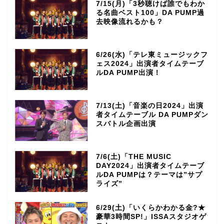
7/15(月)「3秒聴けば誰でもわか
る名曲ベスト100」DA PUMP過
去映像流れるかも？
6/26(水)「テレ東ミュージックフ
ェス2024」出演者タイムテーブ
ルDA PUMP出演！
7/13(土)「音楽の日2024」出演
者タイムテーブル DA PUMPダン
スバトル企画出演
7/6(土)「THE MUSIC
DAY2024」出演者タイムテーブ
ルDA PUMPは？テーマは”サプ
ライズ”
6/29(土)「いくらかわかる金?★
豪華3時間SP!」ISSAスタジオゲ