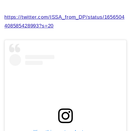
https://twitter.com/ISSA_from_DP/status/1656504
408585428993?s=20