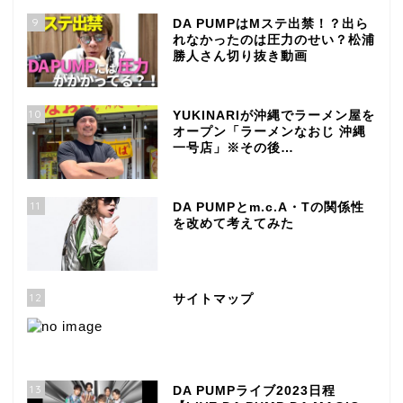
9
DA PUMPはMステ出禁！？出ら
れなかったのは圧力のせい？松浦
勝人さん切り抜き動画
10
YUKINARIが沖縄でラーメン屋を
オープン「ラーメンなおじ 沖縄
一号店」※その後…
11
DA PUMPとm.c.A・Tの関係性
を改めて考えてみた
12
サイトマップ
13
DA PUMPライブ2023日程