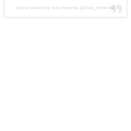
A post shared by Issa hentona (@issa_hentona)