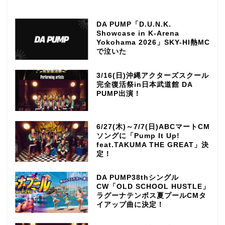
DA PUMP「D.U.N.K.
Showcase in K-Arena
Yokohama 2026」SKY-HI熱MC
で泣いた
3/16(日)沖縄アクターズスクール
完全復活祭in日本武道館 DA
PUMP出演！
6/27(木)～7/7(日)ABCマートCM
ソングに「Pump It Up!
feat.TAKUMA THE GREAT」決
定！
DA PUMP38thシングル
CW「OLD SCHOOL HUSTLE」
ラグーナテンボス夏プールCMタ
イアップ曲に決定！