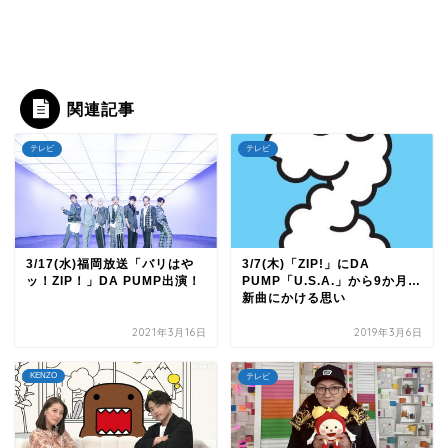
関連記事
テレビ
テレビ
3/17(水)福岡放送「バリはや
3/7(木)「ZIP!」にDA
ッ！ZIP！」DA PUMP出演！
PUMP「U.S.A.」から9か月…
新曲にかける思い
2021年3月16日
2019年3月6日
KENZO
テレビ