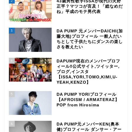
2
43歳男性歌手ISSAが現代の火野
正平？マツコが言及！「総なめだ
ね」平成のモテ男代表
3
DA PUMP 元メンバーDAICHI(加
藤大地)プロフィール 一般人だい
ちとして子供たちにダンスの楽し
さを教えたい
4
DAPUMP現在のメンバープロフ
ィール‼公式サイト,ツイッター,
ブログ,インスタ
【ISSA,YORI,TOMO,KIMI,U-
YEAH,KENZO】
5
DA PUMP YORIプロフィール
【AFROISM / ARMATERAZ】
POP from Hirosima
6
DA PUMP元メンバーKEN(奥本
健)プロフィール ダンサー・アー