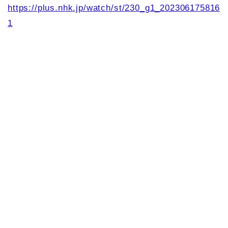
https://plus.nhk.jp/watch/st/230_g1_202306175816
1