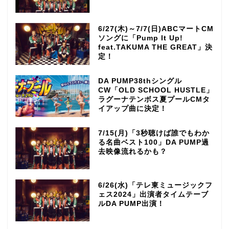
6/27(木)～7/7(日)ABCマートCM
ソングに「Pump It Up!
feat.TAKUMA THE GREAT」決
定！
DA PUMP38thシングル
CW「OLD SCHOOL HUSTLE」
ラグーナテンボス夏プールCMタ
イアップ曲に決定！
7/15(月)「3秒聴けば誰でもわか
る名曲ベスト100」DA PUMP過
去映像流れるかも？
6/26(水)「テレ東ミュージックフ
ェス2024」出演者タイムテーブ
ルDA PUMP出演！