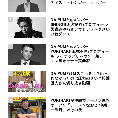
ティスト・シンガー・ラッパー
7
DA PUMP元メンバー
SHINOBU(宮良忍)プロフィール
民宿みやら＆アウトデラックスい
いねダンス
8
DA PUMP元メンバー
YUKINARI(玉城幸也)プロフィー
ル ライザップリバウンド兼ラー
メン屋オーナー実業家
9
DA PUMPはMステ出禁！？出ら
れなかったのは圧力のせい？松浦
勝人さん切り抜き動画
10
YUKINARIが沖縄でラーメン屋を
オープン「ラーメンなおじ 沖縄
一号店」※その後…