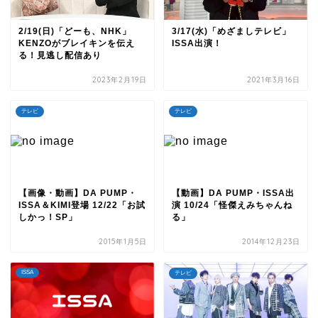
2/19(日)「どーも、NHK」
3/17(水)「めざましテレビ」
KENZOがブレイキンを伝え
ISSA出演！
る！見逃し配信あり
2023年2月19日
2021年3月16日
テレビ
テレビ
【画像・動画】DA PUMP・
【動画】DA PUMP・ISSA出
ISSA＆KIMI登場 12/22「お試
演 10/24「怪傑えみちゃんね
しかっ！SP」
る」
2015年1月5日
2014年12月23日
ISSA
テレビ