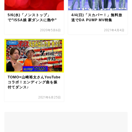
5/6(水)「ノンストップ」
4/4(日)「スカパー！」無料放
で”ISSA娘 家ダンスに熱中”
送でDA PUMP MV特集
2020年5月6日
2021年4月4日
TOMO
TOMO×山崎裕太さんYouTube
コラボ！エンディング曲を振
付てダンス♪
2021年6月25日