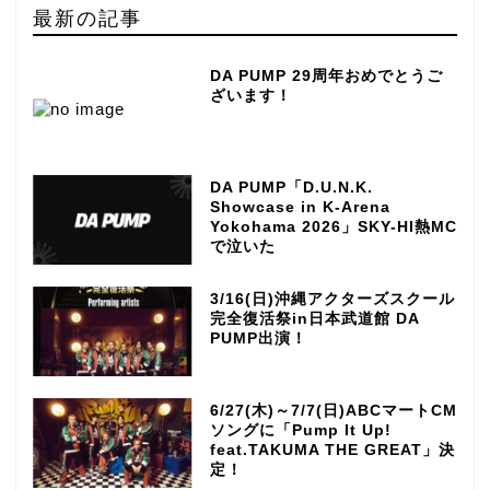
最新の記事
DA PUMP 29周年おめでとうご
ざいます！
DA PUMP「D.U.N.K.
Showcase in K-Arena
Yokohama 2026」SKY-HI熱MC
で泣いた
3/16(日)沖縄アクターズスクール
完全復活祭in日本武道館 DA
PUMP出演！
6/27(木)～7/7(日)ABCマートCM
ソングに「Pump It Up!
feat.TAKUMA THE GREAT」決
定！