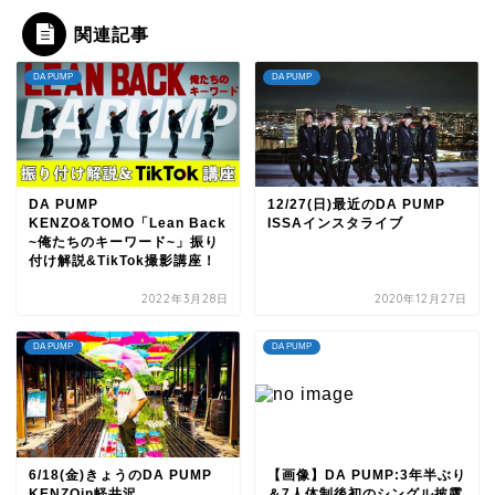
関連記事
DA PUMP
DA PUMP
DA PUMP
12/27(日)最近のDA PUMP
KENZO&TOMO「Lean Back
ISSAインスタライブ
~俺たちのキーワード~」振り
付け解説&TikTok撮影講座！
2022年3月28日
2020年12月27日
DA PUMP
DA PUMP
6/18(金)きょうのDA PUMP
【画像】DA PUMP:3年半ぶり
KENZOin軽井沢
＆7人体制後初のシングル披露