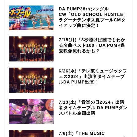
DA PUMP38thシングル
CW「OLD SCHOOL HUSTLE」
ラグーナテンボス夏プールCMタ
イアップ曲に決定！
7/15(月)「3秒聴けば誰でもわか
る名曲ベスト100」DA PUMP過
去映像流れるかも？
6/26(水)「テレ東ミュージックフ
ェス2024」出演者タイムテーブ
ルDA PUMP出演！
7/13(土)「音楽の日2024」出演
者タイムテーブル DA PUMPダン
スバトル企画出演
7/6(土)「THE MUSIC