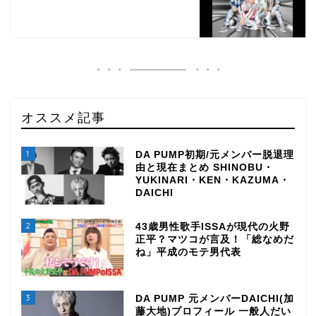
オススメ記事
1
DA PUMP初期/元メンバー脱退理
由と現在まとめ SHINOBU・
YUKINARI・KEN・KAZUMA・
DAICHI
2
43歳男性歌手ISSAが現代の火野
正平？マツコが言及！「総なめだ
ね」平成のモテ男代表
3
DA PUMP 元メンバーDAICHI(加
藤大地)プロフィール 一般人だい