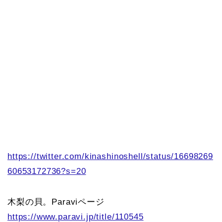
https://twitter.com/kinashinoshell/status/16698269
60653172736?s=20
木梨の貝。Paraviページ
https://www.paravi.jp/title/110545