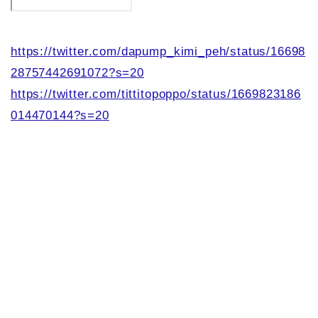
https://twitter.com/dapump_kimi_peh/status/16698
28757442691072?s=20
https://twitter.com/tittitopoppo/status/1669823186
014470144?s=20