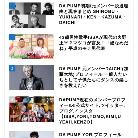
1
DA PUMP初期/元メンバー脱退理
由と現在まとめ SHINOBU・
YUKINARI・KEN・KAZUMA・
DAICHI
2
43歳男性歌手ISSAが現代の火野
正平？マツコが言及！「総なめだ
ね」平成のモテ男代表
3
DA PUMP 元メンバーDAICHI(加
藤大地)プロフィール 一般人だい
ちとして子供たちにダンスの楽し
さを教えたい
4
DAPUMP現在のメンバープロフ
ィール‼公式サイト,ツイッター,
ブログ,インスタ
【ISSA,YORI,TOMO,KIMI,U-
YEAH,KENZO】
5
DA PUMP YORIプロフィール