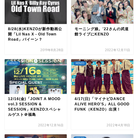
8/28(水)KENZOが新作動画公
モーニング娘。'22さんの武道
開「Lil Nas X - Old Town
館ライブにKENZO
Road」バイーン？
2019年8月28日
2022年12月11日
KENZO
KENZO
12/16(金)「JOINT A MOOD
4/17(日)「マイナビDANCE
vol.3 SESSION &
ALIVE HERO'S」ALL GOOD
SESSION」KENZOスペシャ
FUNK（KENZO）出演！
ルゲスト＠福島
2022年12月16日
2022年4月18日