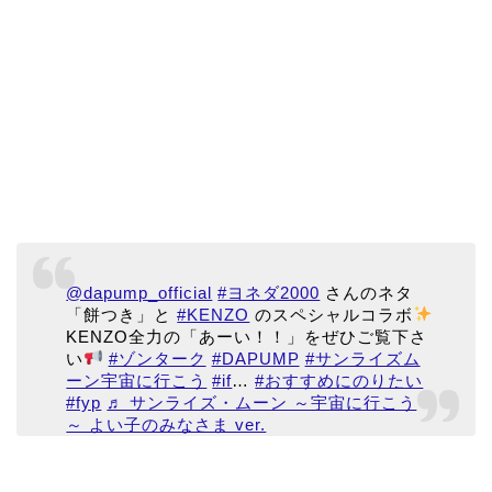
@dapump_official
#ヨネダ2000
さんのネタ
「餅つき」と
#KENZO
のスペシャルコラボ
KENZO全力の「あーい！！」をぜひご覧下さ
い
#ゾンターク
#DAPUMP
#サンライズム
ーン宇宙に行こう
#if
…
#おすすめにのりたい
#fyp
♬ サンライズ・ムーン ～宇宙に行こう
～ よい子のみなさま ver.