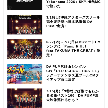
Yokohama 2026」SKY-HI熱MC
で泣いた
3/16(日)沖縄アクターズスクール
完全復活祭in日本武道館 DA
PUMP出演！
6/27(木)～7/7(日)ABCマートCM
ソングに「Pump It Up!
feat.TAKUMA THE GREAT」決
定！
DA PUMP38thシングル
CW「OLD SCHOOL HUSTLE」
ラグーナテンボス夏プールCMタ
イアップ曲に決定！
7/15(月)「3秒聴けば誰でもわか
る名曲ベスト100」DA PUMP過
去映像流れるかも？