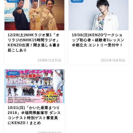
KENZO
KENZO
12/29(土)NHKラジオ第1「オ
10/30(日)KENZOワークショ
リラジのNHK15時間ラジオ」
ップ初心者～経験者3レッスン
KENZO出演！聞き逃し＆書き
＠都立大 エントリー受付中！
起こしあり
2018年12月31日
2022年10月30日
KENZO
10/21(日)「かいた産業まつり
2018」＠福岡県飯塚市 ダンス
コンテスト特別ゲスト審査員
にKENZO！まとめ