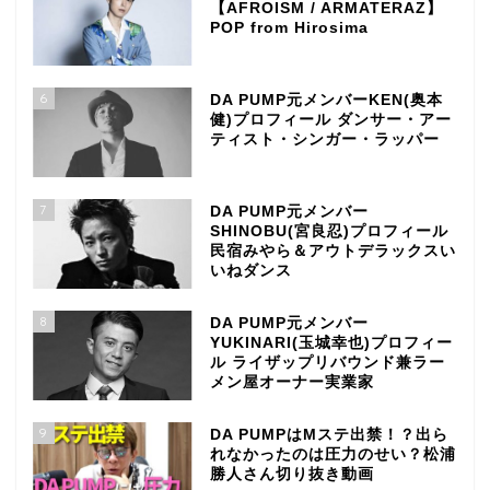
【AFROISM / ARMATERAZ】
POP from Hirosima
6
DA PUMP元メンバーKEN(奥本
健)プロフィール ダンサー・アー
ティスト・シンガー・ラッパー
7
DA PUMP元メンバー
SHINOBU(宮良忍)プロフィール
民宿みやら＆アウトデラックスい
いねダンス
8
DA PUMP元メンバー
YUKINARI(玉城幸也)プロフィー
ル ライザップリバウンド兼ラー
メン屋オーナー実業家
9
DA PUMPはMステ出禁！？出ら
れなかったのは圧力のせい？松浦
勝人さん切り抜き動画