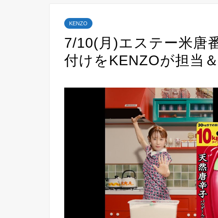
KENZO
7/10(月)エステー米
付けをKENZOが担当