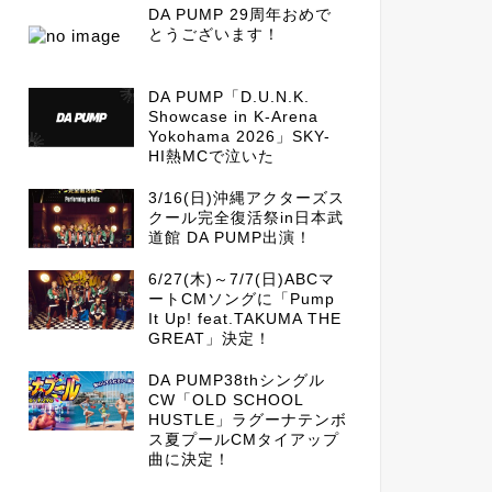
DA PUMP 29周年おめで
とうございます！
DA PUMP「D.U.N.K.
Showcase in K-Arena
Yokohama 2026」SKY-
HI熱MCで泣いた
3/16(日)沖縄アクターズス
クール完全復活祭in日本武
道館 DA PUMP出演！
6/27(木)～7/7(日)ABCマ
ートCMソングに「Pump
It Up! feat.TAKUMA THE
GREAT」決定！
DA PUMP38thシングル
CW「OLD SCHOOL
HUSTLE」ラグーナテンボ
ス夏プールCMタイアップ
曲に決定！