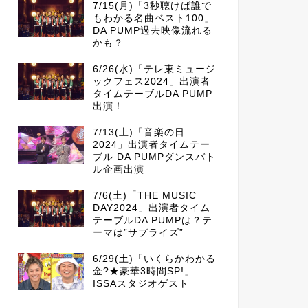
7/15(月)「3秒聴けば誰で
もわかる名曲ベスト100」
DA PUMP過去映像流れる
かも？
6/26(水)「テレ東ミュージ
ックフェス2024」出演者
タイムテーブルDA PUMP
出演！
7/13(土)「音楽の日
2024」出演者タイムテー
ブル DA PUMPダンスバト
ル企画出演
7/6(土)「THE MUSIC
DAY2024」出演者タイム
テーブルDA PUMPは？テ
ーマは”サプライズ”
6/29(土)「いくらかわかる
金?★豪華3時間SP!」
ISSAスタジオゲスト