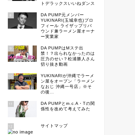
トデラックスいいねダンス
DA PUMP元メンバー
8
YUKINARI(玉城幸也)プロ
フィール ライザップリバ
ウンド兼ラーメン屋オーナ
ー実業家
DA PUMPはMステ出
9
禁！？出られなかったのは
圧力のせい？松浦勝人さん
切り抜き動画
YUKINARIが沖縄でラーメ
10
ン屋をオープン「ラーメン
なおじ 沖縄一号店」※そ
の後…
DA PUMPとm.c.A・Tの関
11
係性を改めて考えてみた
サイトマップ
12