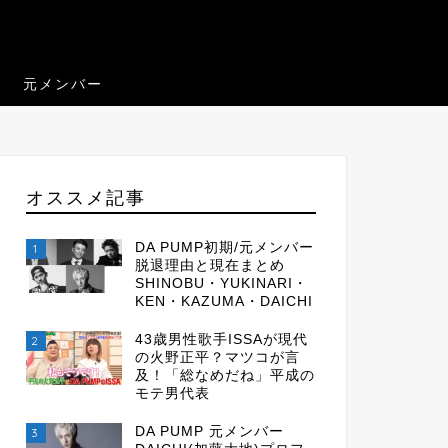
元メンバー
オススメ記事
DA PUMP初期/元メンバー
1
脱退理由と現在まとめ
SHINOBU・YUKINARI・
KEN・KAZUMA・DAICHI
43歳男性歌手ISSAが現代
2
の火野正平？マツコが言
及！「総なめだね」平成の
モテ男代表
DA PUMP 元メンバー
3