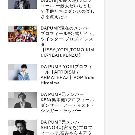
DAICHI(加藤大地)プロフ
ィール 一般人だいちとし
て子供たちにダンスの楽し
さを教えたい
DAPUMP現在のメンバー
4
プロフィール‼公式サイト,
ツイッター,ブログ,インス
タ
【ISSA,YORI,TOMO,KIM
I,U-YEAH,KENZO】
DA PUMP YORIプロフィ
5
ール【AFROISM /
ARMATERAZ】POP from
Hirosima
DA PUMP元メンバー
6
KEN(奥本健)プロフィール
ダンサー・アーティスト・
シンガー・ラッパー
DA PUMP元メンバー
7
SHINOBU(宮良忍)プロフ
ィール 民宿みやら＆アウ