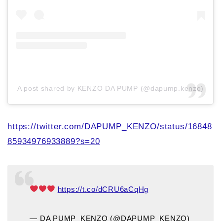
A post shared by KENZO DA PUMP (@dapump.kenzo)
https://twitter.com/DAPUMP_KENZO/status/16848
85934976933889?s=20
https://t.co/dCRU6aCqHg
— DA PUMP_KENZO (@DAPUMP_KENZO)