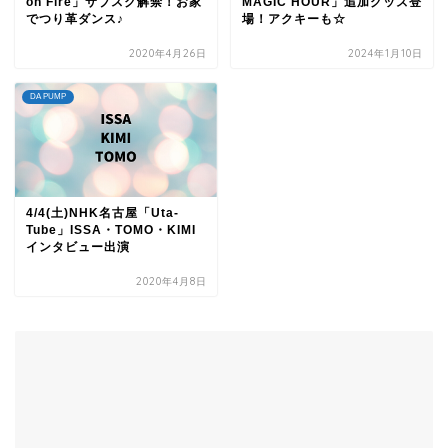
on Fire」サブスク解禁！お家
MAGIC HOUR」追加グッズ登
でつり革ダンス♪
場！アクキーも☆
2020年4月26日
2024年1月10日
DA PUMP
4/4(土)NHK名古屋「Uta-
Tube」ISSA・TOMO・KIMI
インタビュー出演
2020年4月8日