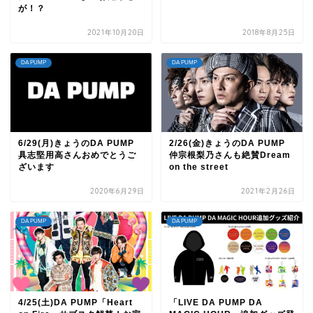
が！？
2021年10月20日
2018年8月25日
DA PUMP
DA PUMP
6/29(月)きょうのDA PUMP
2/26(金)きょうのDA PUMP
具志堅用高さんおめでとうご
仲宗根梨乃さんも絶賛Dream
ざいます
on the street
2020年6月29日
2021年2月26日
DA PUMP
DA PUMP
4/25(土)DA PUMP「Heart
「LIVE DA PUMP DA