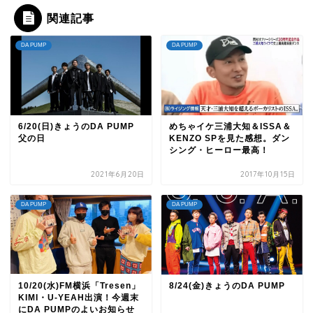
関連記事
DA PUMP
DA PUMP
6/20(日)きょうのDA PUMP
めちゃイケ三浦大知＆ISSA＆
父の日
KENZO SPを見た感想。ダン
シング・ヒーロー最高！
2021年6月20日
2017年10月15日
DA PUMP
DA PUMP
10/20(水)FM横浜「Tresen」
8/24(金)きょうのDA PUMP
KIMI・U-YEAH出演！今週末
にDA PUMPのよいお知らせ