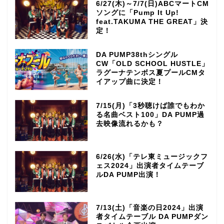
6/27(木)～7/7(日)ABCマートCM
ソングに「Pump It Up!
feat.TAKUMA THE GREAT」決
定！
DA PUMP38thシングル
CW「OLD SCHOOL HUSTLE」
ラグーナテンボス夏プールCMタ
イアップ曲に決定！
7/15(月)「3秒聴けば誰でもわか
る名曲ベスト100」DA PUMP過
去映像流れるかも？
6/26(水)「テレ東ミュージックフ
ェス2024」出演者タイムテーブ
ルDA PUMP出演！
7/13(土)「音楽の日2024」出演
者タイムテーブル DA PUMPダン