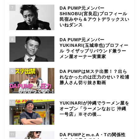
7
DA PUMP元メンバー
SHINOBU(宮良忍)プロフィール
民宿みやら＆アウトデラックスい
いねダンス
8
DA PUMP元メンバー
YUKINARI(玉城幸也)プロフィー
ル ライザップリバウンド兼ラー
メン屋オーナー実業家
9
DA PUMPはMステ出禁！？出ら
れなかったのは圧力のせい？松浦
勝人さん切り抜き動画
10
YUKINARIが沖縄でラーメン屋を
オープン「ラーメンなおじ 沖縄
一号店」※その後…
11
DA PUMPとm.c.A・Tの関係性