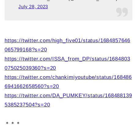
July 28, 2023
https://twitter.com/high_five01/status/1684857646
065799168?s=20
https://twitter.com/ISSA_from_DP/status/1684803
075025039360?s=20
https://twitter.com/chankimiyoutube/status/168486
6941662658560?s=20
https://twitter.com/DA_PUMKEY/status/168488139
5385237504?s=20
＊＊＊