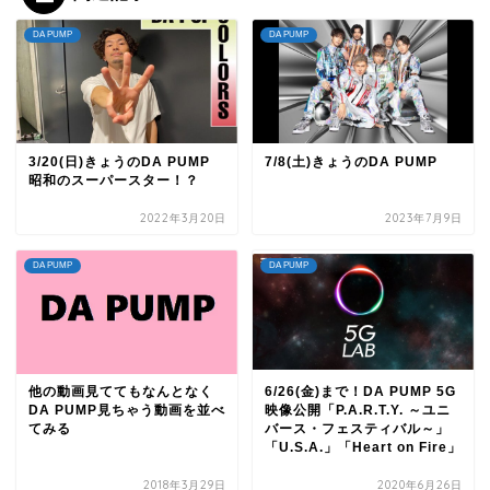
DA PUMP
DA PUMP
3/20(日)きょうのDA PUMP
7/8(土)きょうのDA PUMP
昭和のスーパースター！？
2022年3月20日
2023年7月9日
DA PUMP
DA PUMP
他の動画見ててもなんとなく
6/26(金)まで！DA PUMP 5G
DA PUMP見ちゃう動画を並べ
映像公開「P.A.R.T.Y. ～ユニ
てみる
バース・フェスティバル～」
「U.S.A.」「Heart on Fire」
2018年3月29日
2020年6月26日