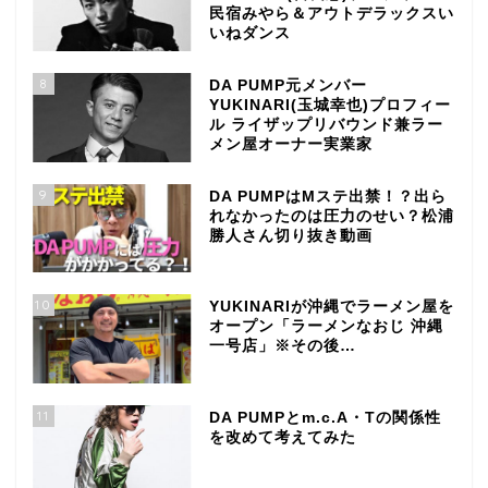
民宿みやら＆アウトデラックスい
いねダンス
8
DA PUMP元メンバー
YUKINARI(玉城幸也)プロフィー
ル ライザップリバウンド兼ラー
メン屋オーナー実業家
9
DA PUMPはMステ出禁！？出ら
れなかったのは圧力のせい？松浦
勝人さん切り抜き動画
10
YUKINARIが沖縄でラーメン屋を
オープン「ラーメンなおじ 沖縄
一号店」※その後…
11
DA PUMPとm.c.A・Tの関係性
を改めて考えてみた
TOP