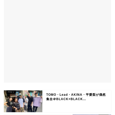
TOMO・Lead・AKINA・平愛梨が偶然
集合＠BLACK×BLACK...