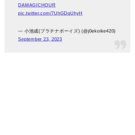
DAMAGICHOUR
pic.twitter.com/7UhGDqUhyH
— 小池成(プラチナボーイズ) (@j0ekoike420)
September 23, 2023