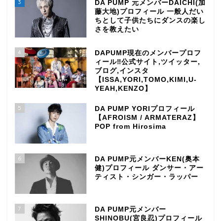
3
DA PUMP 元メンバーDAICHI(加
藤大地)プロフィール 一般人だい
ちとして子供たちにダンスの楽し
さを教えたい
4
DAPUMP現在のメンバープロフ
ィール‼公式サイト,ツイッター,
ブログ,インスタ
【ISSA,YORI,TOMO,KIMI,U-
YEAH,KENZO】
5
DA PUMP YORIプロフィール
【AFROISM / ARMATERAZ】
POP from Hirosima
6
DA PUMP元メンバーKEN(奥本
健)プロフィール ダンサー・アー
ティスト・シンガー・ラッパー
7
DA PUMP元メンバー
SHINOBU(宮良忍)プロフィール