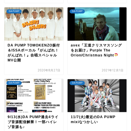
DA PUMP
DA PUMP
DA PUMP TOMOKENZO振付
avex「王道クリスマスソング
＆ISSAボーカル『がんばれ！
をお届け」Purple The
がんばれ！』合唱スペシャル
Orion/Christmas Night
MV公開
2020年8月27日
2021年12月1日
DA PUMP
DA PUMP
9/13(水)DA PUMP過去4ライ
11/7(火)最近のDA PUMP
ブ音源配信解禁！一部ハイレ
mixiなつかしい
ゾ音源も♪