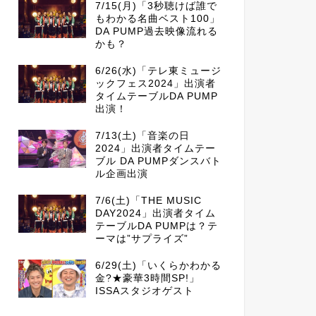
7/15(月)「3秒聴けば誰で
もわかる名曲ベスト100」
DA PUMP過去映像流れる
かも？
6/26(水)「テレ東ミュージ
ックフェス2024」出演者
タイムテーブルDA PUMP
出演！
7/13(土)「音楽の日
2024」出演者タイムテー
ブル DA PUMPダンスバト
ル企画出演
7/6(土)「THE MUSIC
DAY2024」出演者タイム
テーブルDA PUMPは？テ
ーマは”サプライズ”
6/29(土)「いくらかわかる
金?★豪華3時間SP!」
ISSAスタジオゲスト