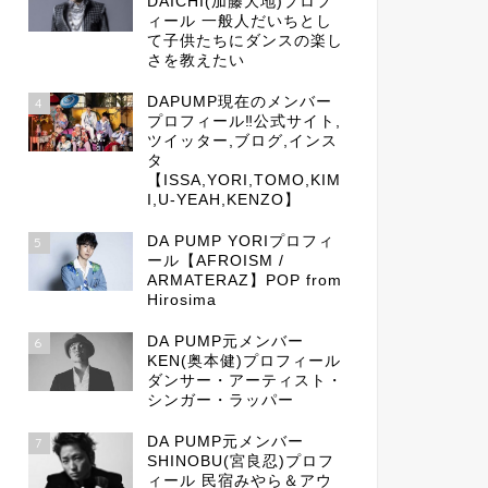
DAICHI(加藤大地)プロフ
ィール 一般人だいちとし
て子供たちにダンスの楽し
さを教えたい
DAPUMP現在のメンバー
4
プロフィール‼公式サイト,
ツイッター,ブログ,インス
タ
【ISSA,YORI,TOMO,KIM
I,U-YEAH,KENZO】
DA PUMP YORIプロフィ
5
ール【AFROISM /
ARMATERAZ】POP from
Hirosima
DA PUMP元メンバー
6
KEN(奥本健)プロフィール
ダンサー・アーティスト・
シンガー・ラッパー
DA PUMP元メンバー
7
SHINOBU(宮良忍)プロフ
ィール 民宿みやら＆アウ