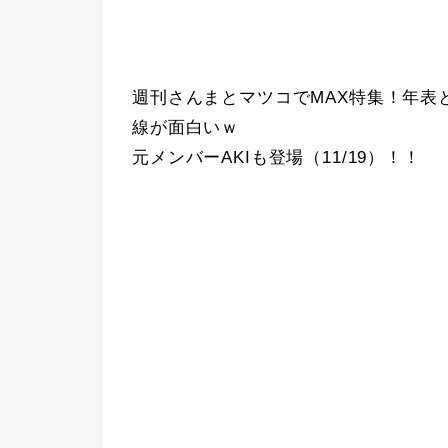
週刊さんまとマツコでMAX特集！年表
線が面白いｗ
元メンバーAKIも登場（11/19）！！