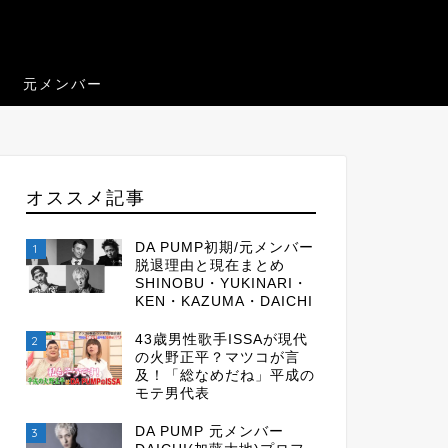
元メンバー
オススメ記事
DA PUMP初期/元メンバー
1
脱退理由と現在まとめ
SHINOBU・YUKINARI・
KEN・KAZUMA・DAICHI
43歳男性歌手ISSAが現代
2
の火野正平？マツコが言
及！「総なめだね」平成の
モテ男代表
DA PUMP 元メンバー
3