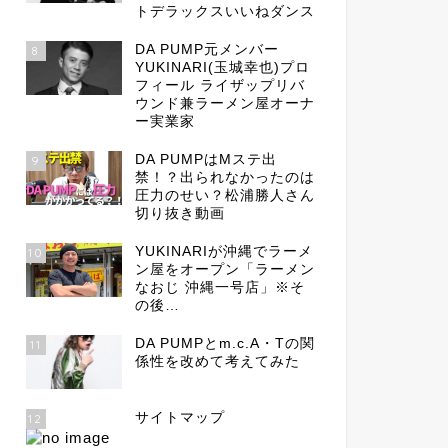
トデラックスいいねダンス
DA PUMP元メンバー
8
YUKINARI(玉城幸也)プロ
フィール ライザップリバ
ウンド兼ラーメン屋オーナ
ー実業家
DA PUMPはMステ出
9
禁！？出られなかったのは
圧力のせい？松浦勝人さん
切り抜き動画
YUKINARIが沖縄でラーメ
10
ン屋をオープン「ラーメン
なおじ 沖縄一号店」※そ
の後…
DA PUMPとm.c.A・Tの関
11
係性を改めて考えてみた
サイトマップ
12