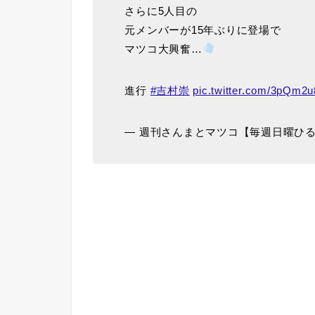
さらに5人目の
元メンバーが15年ぶりに登場で
マツコ大興奮…
進行
#吉村崇
pic.twitter.com/3pQm2
— 週刊さんまとマツコ【毎週日曜ひる1時】 