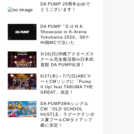
DA PUMP 29周年おめで
とうございます！
DA PUMP「D.U.N.K.
Showcase in K-Arena
Yokohama 2026」SKY-
HI熱MCで泣いた
3/16(日)沖縄アクターズス
クール完全復活祭in日本武
道館 DA PUMP出演！
6/27(木)～7/7(日)ABCマ
ートCMソングに「Pump
It Up! feat.TAKUMA THE
GREAT」決定！
DA PUMP38thシングル
CW「OLD SCHOOL
HUSTLE」ラグーナテンボ
ス夏プールCMタイアップ
曲に決定！