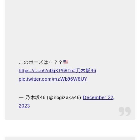
このポーズは‥？？
https://t.co/2u0qKP681o
#乃木坂46
pic.twitter.com/mzWb96W8UY
— 乃木坂46 (@nogizaka46)
December 22,
2023