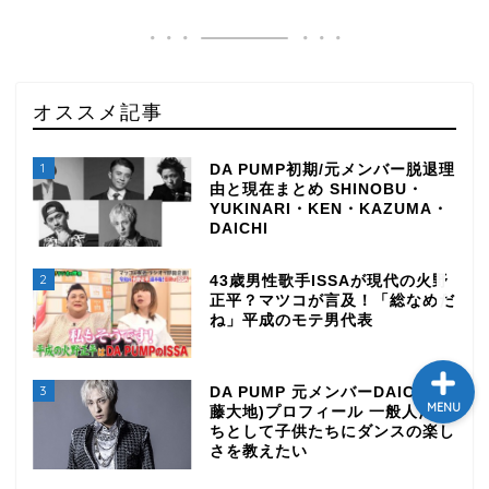
テレビ
ラジオ
オススメ記事
メゾン・ド・ミュージック
1
DA PUMP初期/元メンバー脱退理
～DA PUMP YORIの晴れ
由と現在まとめ SHINOBU・
ばれラジオ～
YUKINARI・KEN・KAZUMA・
DAICHI
ライブ・イベント
2
43歳男性歌手ISSAが現代の火野
正平？マツコが言及！「総なめだ
ね」平成のモテ男代表
3
DA PUMP 元メンバーDAICHI(加
MENU
藤大地)プロフィール 一般人だい
ちとして子供たちにダンスの楽し
さを教えたい