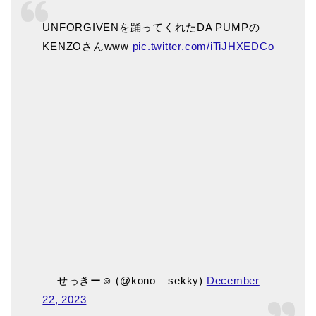
UNFORGIVENを踊ってくれたDA PUMPの
KENZOさんwww
pic.twitter.com/iTiJHXEDCo
— せっきー☺︎ (@kono__sekky)
December
22, 2023