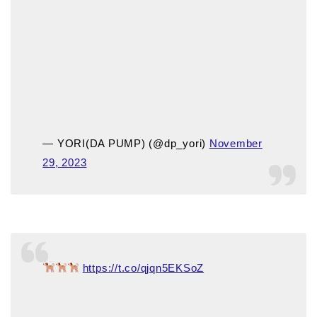
— YORI(DA PUMP) (@dp_yori)
November
29, 2023
https://t.co/qjqn5EKSoZ