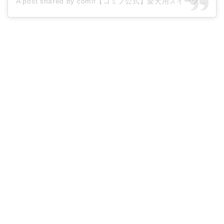
A post shared by comif【コミフ公式】愛犬用スイーツ＆デリ (@hotdog.comif)