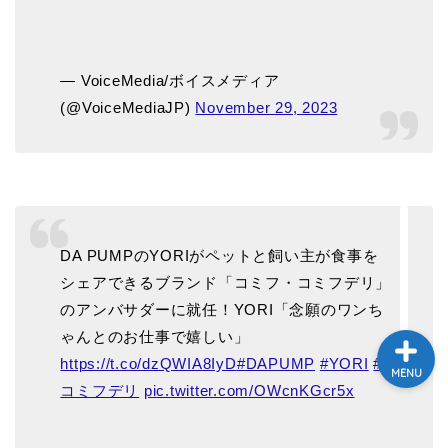
テレビ
— VoiceMedia/ボイスメディア
ラジオ
(@VoiceMediaJP)
November 29, 2023
メゾン・ド・ミュージック
～DA PUMP YORIの晴れ
ばれラジオ～
ライブ・イベント
DA PUMPのYORIがペットと飼い主が食事を
シェアできるブランド「コミフ・コミフデリ」
のアンバサダーに就任！YORI「念願のワンち
ゃんとのお仕事で嬉しい」
https://t.co/dzQWIA8IyD
#DAPUMP
#YORI
#
MENU
コミフデリ
pic.twitter.com/OWcnKGcr5x