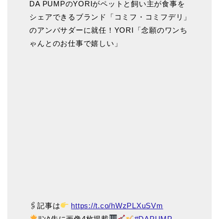
DA PUMPのYORIがペットと飼い主が食事を
シェアできるブランド「コミフ・コミフデリ」
のアンバサダーに就任！YORI「念願のワンち
ゃんとのお仕事で嬉しい」
🖇記事は
https://t.co/hWzPLXuSVm
ﾘﾝｸ先に画像4枚掲載
#DAPUMP