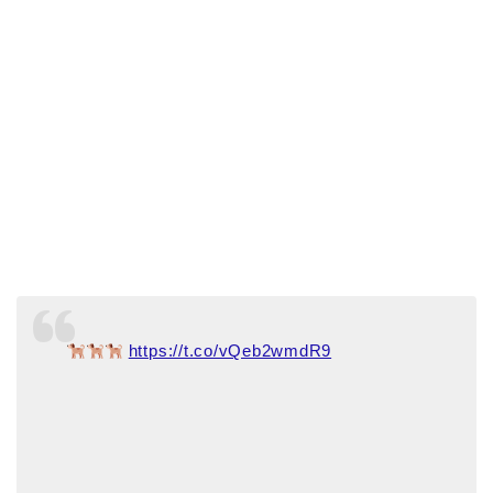
https://t.co/vQeb2wmdR9