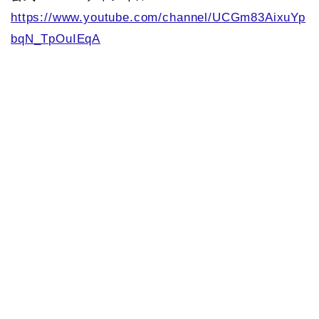
https://www.youtube.com/channel/UCGm83AixuYp
bqN_TpOuIEqA