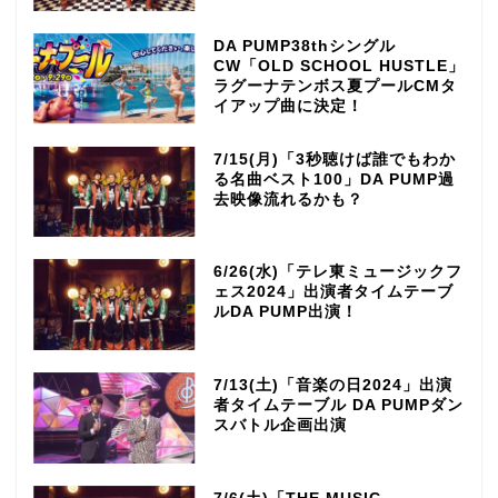
DA PUMP38thシングル
CW「OLD SCHOOL HUSTLE」
ラグーナテンボス夏プールCMタ
イアップ曲に決定！
7/15(月)「3秒聴けば誰でもわか
る名曲ベスト100」DA PUMP過
去映像流れるかも？
6/26(水)「テレ東ミュージックフ
ェス2024」出演者タイムテーブ
ルDA PUMP出演！
7/13(土)「音楽の日2024」出演
者タイムテーブル DA PUMPダン
スバトル企画出演