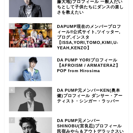
藤大地)プロフィール 一般人だい
ちとして子供たちにダンスの楽し
さを教えたい
4
DAPUMP現在のメンバープロフ
ィール‼公式サイト,ツイッター,
ブログ,インスタ
【ISSA,YORI,TOMO,KIMI,U-
YEAH,KENZO】
5
DA PUMP YORIプロフィール
【AFROISM / ARMATERAZ】
POP from Hirosima
6
DA PUMP元メンバーKEN(奥本
健)プロフィール ダンサー・アー
ティスト・シンガー・ラッパー
7
DA PUMP元メンバー
SHINOBU(宮良忍)プロフィール
民宿みやら＆アウトデラックスい