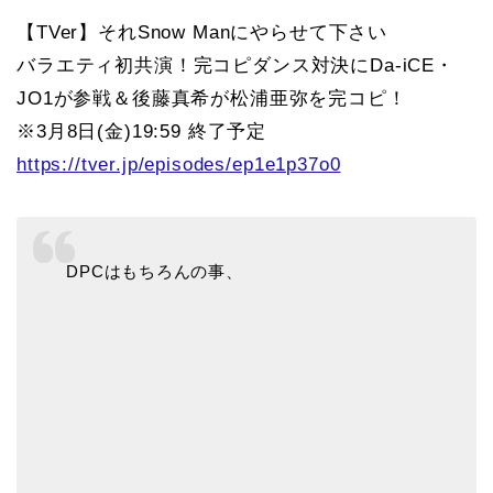
【TVer】それSnow Manにやらせて下さい
バラエティ初共演！完コピダンス対決にDa-iCE・
JO1が参戦＆後藤真希が松浦亜弥を完コピ！
※3月8日(金)19:59 終了予定
https://tver.jp/episodes/ep1e1p37o0
DPCはもちろんの事、