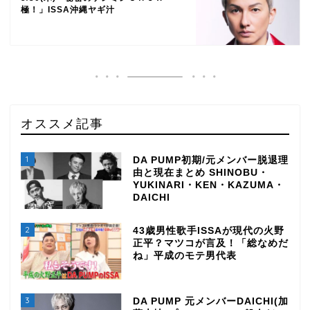
極！」ISSA沖縄ヤギ汁
オススメ記事
1
DA PUMP初期/元メンバー脱退理
由と現在まとめ SHINOBU・
YUKINARI・KEN・KAZUMA・
DAICHI
2
43歳男性歌手ISSAが現代の火野
正平？マツコが言及！「総なめだ
ね」平成のモテ男代表
3
DA PUMP 元メンバーDAICHI(加