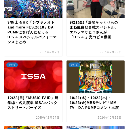
9/8(土)NHK「シブヤノオト
9/21(金)「爆笑そっくりもの
and more FES.2018」DA
まね紅白歌合戦スペシャル」
PUMPごきげんだぜっ＆
エハラマサヒロさんが
U.S.A.スペシャルパフォーマ
「U.S.A.」完コピ※動画
ンスまとめ
2018年9月9日
2018年9月22日
テレビ
テレビ
12/28(日)「MUSIC FAIR」総
10/21(水)・10/22(木)・
集編・名共演集 ISSA×バック
10/23(金)MBSテレビ「MM-
ストリートボーイズ
TV」DA PUMPコメント出演
2019年12月27日
2020年10月22日