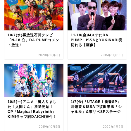
テレビ
テレビ
10/7(水)再放送石川テレビ
11/18(金)MステにDA
「N-18 凸」DA PUMPコメン
PUMP！ISSAとYUKINARI見
ト放送！
切れる【画像】
2020年10月6日
2016年11月18日
テレビ
テレビ
10/5(土)アニメ「魔入りまし
1/7(金)「UTAGE！新春SP」
た！入間くん」放送開始！
川畑要＆ISSAで須田景凪「シ
OP「Magical Babyrinth」
ャルル」&東リベSPステージ
KIMIラップ詞DAICHI振付！
2019年10月5日
2022年1月7日