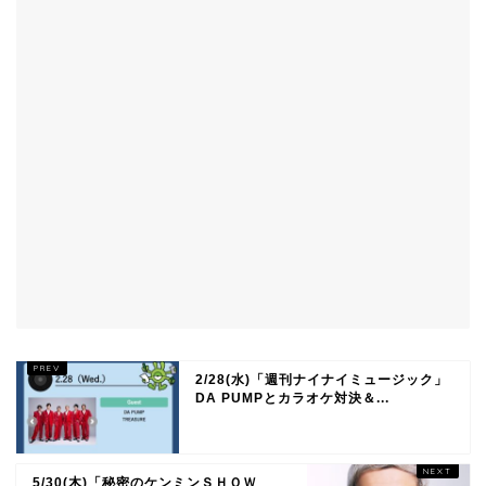
2/28(水)「週刊ナイナイミュージック」
DA PUMPとカラオケ対決＆...
5/30(木)「秘密のケンミンＳＨＯＷ