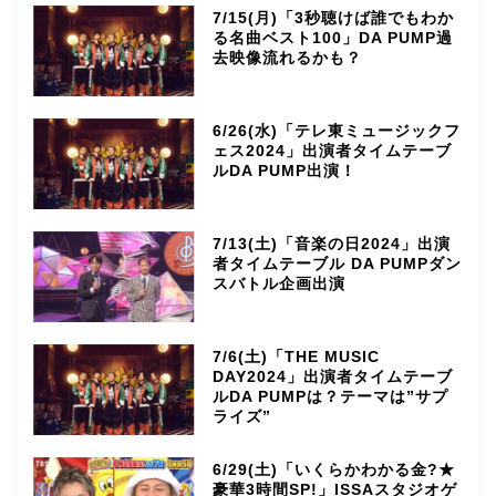
7/15(月)「3秒聴けば誰でもわか
る名曲ベスト100」DA PUMP過
去映像流れるかも？
6/26(水)「テレ東ミュージックフ
ェス2024」出演者タイムテーブ
ルDA PUMP出演！
7/13(土)「音楽の日2024」出演
者タイムテーブル DA PUMPダン
スバトル企画出演
7/6(土)「THE MUSIC
DAY2024」出演者タイムテーブ
ルDA PUMPは？テーマは”サプ
ライズ”
6/29(土)「いくらかわかる金?★
豪華3時間SP!」ISSAスタジオゲ