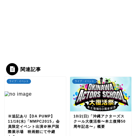
関連記事
ライブ・イベント
ライブ・イベント
※追記あり【DA PUMP】
10/2(日)「沖縄アクターズス
11/18(水)「MMPC2015」会
クール大復活祭〜本土復帰50
員限定イベント出演＠神戸国
周年記念〜」概要
際展示場 映画館にて中継