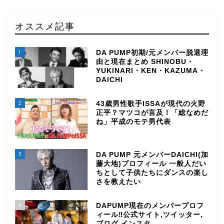
オススメ記事
1
DA PUMP初期/元メンバー脱退理
由と現在まとめ SHINOBU・
YUKINARI・KEN・KAZUMA・
DAICHI
2
43歳男性歌手ISSAが現代の火野
正平？マツコが言及！「総なめだ
ね」平成のモテ男代表
3
DA PUMP 元メンバーDAICHI(加
藤大地)プロフィール 一般人だい
ちとして子供たちにダンスの楽し
さを教えたい
4
DAPUMP現在のメンバープロフ
ィール‼公式サイト,ツイッター,
ブログ,インスタ