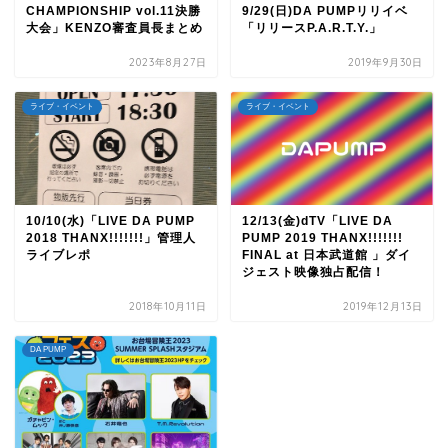
CHAMPIONSHIP vol.11決勝
9/29(日)DA PUMPリリイベ
大会」KENZO審査員長まとめ
「リリースP.A.R.T.Y.」
2023年8月27日
2019年9月30日
ライブ・イベント
ライブ・イベント
10/10(水)「LIVE DA PUMP
12/13(金)dTV「LIVE DA
2018 THANX!!!!!!!」管理人
PUMP 2019 THANX!!!!!!!
ライブレポ
FINAL at 日本武道館 」ダイ
ジェスト映像独占配信！
2018年10月11日
2019年12月13日
DA PUMP