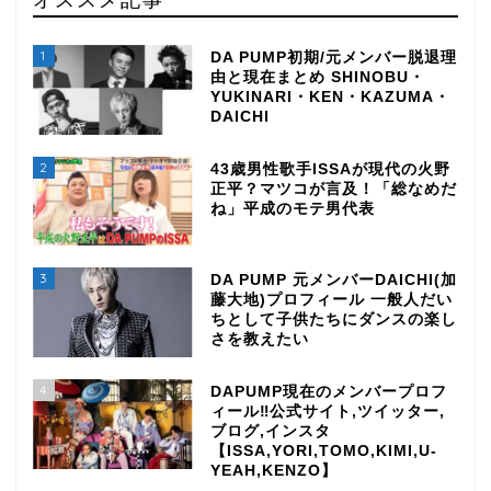
1
DA PUMP初期/元メンバー脱退理
由と現在まとめ SHINOBU・
YUKINARI・KEN・KAZUMA・
DAICHI
2
43歳男性歌手ISSAが現代の火野
正平？マツコが言及！「総なめだ
ね」平成のモテ男代表
3
DA PUMP 元メンバーDAICHI(加
藤大地)プロフィール 一般人だい
ちとして子供たちにダンスの楽し
さを教えたい
4
DAPUMP現在のメンバープロフ
ィール‼公式サイト,ツイッター,
ブログ,インスタ
【ISSA,YORI,TOMO,KIMI,U-
YEAH,KENZO】