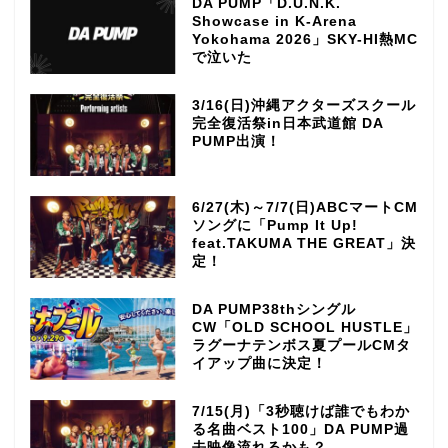
DA PUMP「D.U.N.K.
Showcase in K-Arena
Yokohama 2026」SKY-HI熱MC
で泣いた
3/16(日)沖縄アクターズスクール
完全復活祭in日本武道館 DA
PUMP出演！
6/27(木)～7/7(日)ABCマートCM
ソングに「Pump It Up!
feat.TAKUMA THE GREAT」決
定！
DA PUMP38thシングル
CW「OLD SCHOOL HUSTLE」
ラグーナテンボス夏プールCMタ
イアップ曲に決定！
7/15(月)「3秒聴けば誰でもわか
る名曲ベスト100」DA PUMP過
去映像流れるかも？