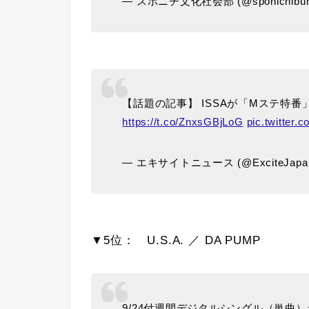
— スポニチ文化社会部 (@sponichibun
【話題の記事】 ISSAが「Mステ特
https://t.co/ZnxsGBjLoG
pic.twitter
— エキサイトニュース (@ExciteJapa
▼5位： U.S.A. ／ DA PUMP
9/24付週間デジタルシングル（単曲）