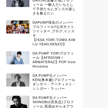
DAICHI(加藤大地)プロフ
ィール 一般人だいちとし
て子供たちにダンスの楽し
さを教えたい
DAPUMP現在のメンバー
4
プロフィール‼公式サイト,
ツイッター,ブログ,インス
タ
【ISSA,YORI,TOMO,KIM
I,U-YEAH,KENZO】
DA PUMP YORIプロフィ
5
ール【AFROISM /
ARMATERAZ】POP from
Hirosima
DA PUMP元メンバー
6
KEN(奥本健)プロフィール
ダンサー・アーティスト・
シンガー・ラッパー
DA PUMP元メンバー
7
SHINOBU(宮良忍)プロフ
ィール 民宿みやら＆アウ