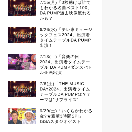
7/15(月)「3秒聴けば誰で
もわかる名曲ベスト100」
DA PUMP過去映像流れる
かも？
6/26(水)「テレ東ミュージ
ックフェス2024」出演者
タイムテーブルDA PUMP
出演！
7/13(土)「音楽の日
2024」出演者タイムテー
ブル DA PUMPダンスバト
ル企画出演
7/6(土)「THE MUSIC
DAY2024」出演者タイム
テーブルDA PUMPは？テ
ーマは”サプライズ”
6/29(土)「いくらかわかる
金?★豪華3時間SP!」
ISSAスタジオゲスト