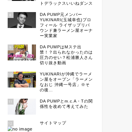
トデラックスいいねダンス
DA PUMP元メンバー
8
YUKINARI(玉城幸也)プロ
フィール ライザップリバ
ウンド兼ラーメン屋オーナ
ー実業家
DA PUMPはMステ出
9
禁！？出られなかったのは
圧力のせい？松浦勝人さん
切り抜き動画
YUKINARIが沖縄でラーメ
10
ン屋をオープン「ラーメン
なおじ 沖縄一号店」※そ
の後…
DA PUMPとm.c.A・Tの関
11
係性を改めて考えてみた
サイトマップ
12