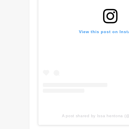
View this post on Ins
A post shared by Issa hentona (