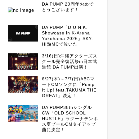
DA PUMP 29周年おめで
とうございます！
DA PUMP「D.U.N.K.
Showcase in K-Arena
Yokohama 2026」SKY-
HI熱MCで泣いた
3/16(日)沖縄アクターズス
クール完全復活祭in日本武
道館 DA PUMP出演！
6/27(木)～7/7(日)ABCマ
ートCMソングに「Pump
It Up! feat.TAKUMA THE
GREAT」決定！
DA PUMP38thシングル
CW「OLD SCHOOL
HUSTLE」ラグーナテンボ
ス夏プールCMタイアップ
曲に決定！