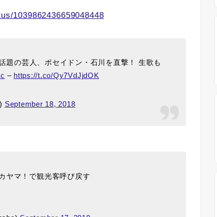
tatus/1039862436659048448
して話題の芸人、ポセイドン・石川を直撃！ 生歌も
nc
–
https://t.co/Qy7VdJjdOK
t)
September 18, 2018
カヤマ！で観光客呼び戻す