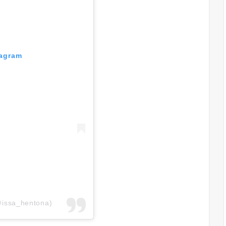
tagram
@issa_hentona)