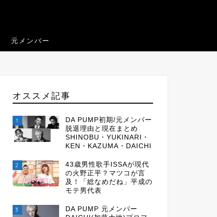
元メンバー
オススメ記事
DA PUMP初期/元メンバー
1
脱退理由と現在まとめ
SHINOBU・YUKINARI・
KEN・KAZUMA・DAICHI
43歳男性歌手ISSAが現代
2
の火野正平？マツコが言
及！「総なめだね」平成の
モテ男代表
DA PUMP 元メンバー
3