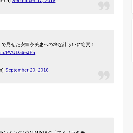
sha)
September 17, 2018
番」で見せた安室奈美恵への粋な計らいに絶賛！
.com/PVUDa6eJPa
n)
September 20, 2018
ランキング1位はMISIAの「アイノカタチ