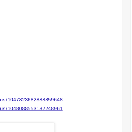
atus/1047823682888859648
atus/1048088553182248961