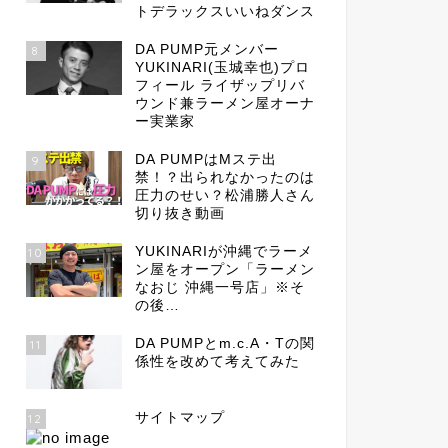
トデラックスいいねダンス
DA PUMP元メンバー
8
YUKINARI(玉城幸也)プロ
フィール ライザップリバ
ウンド兼ラーメン屋オーナ
ー実業家
DA PUMPはMステ出
9
禁！？出られなかったのは
圧力のせい？松浦勝人さん
切り抜き動画
YUKINARIが沖縄でラーメ
10
ン屋をオープン「ラーメン
なおじ 沖縄一号店」※そ
の後…
DA PUMPとm.c.A・Tの関
11
係性を改めて考えてみた
サイトマップ
12