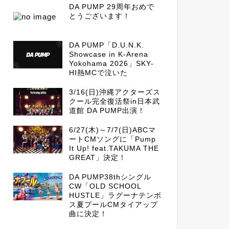
DA PUMP 29周年おめで
とうございます！
DA PUMP「D.U.N.K.
Showcase in K-Arena
Yokohama 2026」SKY-
HI熱MCで泣いた
3/16(日)沖縄アクターズス
クール完全復活祭in日本武
道館 DA PUMP出演！
6/27(木)～7/7(日)ABCマ
ートCMソングに「Pump
It Up! feat.TAKUMA THE
GREAT」決定！
DA PUMP38thシングル
CW「OLD SCHOOL
HUSTLE」ラグーナテンボ
ス夏プールCMタイアップ
曲に決定！