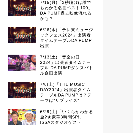
7/15(月)「3秒聴けば誰で
もわかる名曲ベスト100」
DA PUMP過去映像流れる
かも？
6/26(水)「テレ東ミュージ
ックフェス2024」出演者
タイムテーブルDA PUMP
出演！
7/13(土)「音楽の日
2024」出演者タイムテー
ブル DA PUMPダンスバト
ル企画出演
7/6(土)「THE MUSIC
DAY2024」出演者タイム
テーブルDA PUMPは？テ
ーマは”サプライズ”
6/29(土)「いくらかわかる
金?★豪華3時間SP!」
ISSAスタジオゲスト