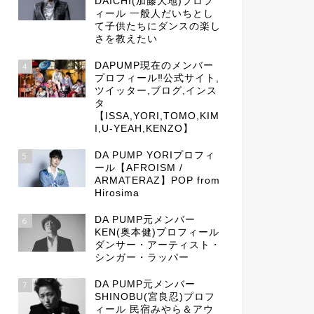
DAICHI(加藤大地)プロフ
ィール 一般人だいちとし
て子供たちにダンスの楽し
さを教えたい
DAPUMP現在のメンバー
4
プロフィール‼公式サイト,
ツイッター,ブログ,インス
タ
【ISSA,YORI,TOMO,KIM
I,U-YEAH,KENZO】
DA PUMP YORIプロフィ
5
ール【AFROISM /
ARMATERAZ】POP from
Hirosima
DA PUMP元メンバー
6
KEN(奥本健)プロフィール
ダンサー・アーティスト・
シンガー・ラッパー
DA PUMP元メンバー
7
SHINOBU(宮良忍)プロフ
ィール 民宿みやら＆アウ