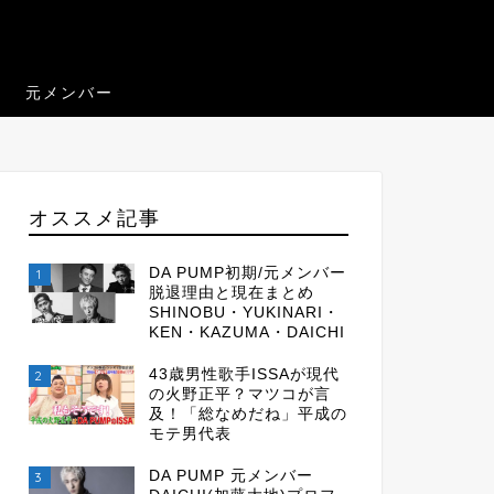
元メンバー
オススメ記事
DA PUMP初期/元メンバー
1
脱退理由と現在まとめ
SHINOBU・YUKINARI・
KEN・KAZUMA・DAICHI
43歳男性歌手ISSAが現代
2
の火野正平？マツコが言
及！「総なめだね」平成の
モテ男代表
DA PUMP 元メンバー
3