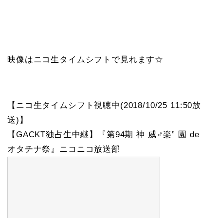
映像はニコ生タイムシフトで見れます☆
【ニコ生タイムシフト視聴中(2018/10/25 11:50放
送)】
【GACKT独占生中継】『第94期 神 威♂楽” 園 de
オタチナ祭』ニコニコ放送部