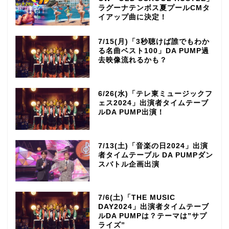
ラグーナテンボス夏プールCMタ
イアップ曲に決定！
7/15(月)「3秒聴けば誰でもわか
る名曲ベスト100」DA PUMP過
去映像流れるかも？
6/26(水)「テレ東ミュージックフ
ェス2024」出演者タイムテーブ
ルDA PUMP出演！
7/13(土)「音楽の日2024」出演
者タイムテーブル DA PUMPダン
スバトル企画出演
7/6(土)「THE MUSIC
DAY2024」出演者タイムテーブ
ルDA PUMPは？テーマは”サプ
ライズ”