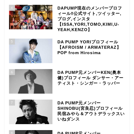
4
DAPUMP現在のメンバープロフ
ィール‼公式サイト,ツイッター,
ブログ,インスタ
【ISSA,YORI,TOMO,KIMI,U-
YEAH,KENZO】
5
DA PUMP YORIプロフィール
【AFROISM / ARMATERAZ】
POP from Hirosima
6
DA PUMP元メンバーKEN(奥本
健)プロフィール ダンサー・アー
ティスト・シンガー・ラッパー
7
DA PUMP元メンバー
SHINOBU(宮良忍)プロフィール
民宿みやら＆アウトデラックスい
いねダンス
8
DA PUMP元メンバー