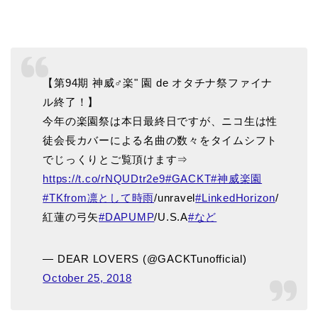
【第94期 神威♂楽" 園 de オタチナ祭ファイナ
ル終了！】
今年の楽園祭は本日最終日ですが、ニコ生は性
徒会長カバーによる名曲の数々をタイムシフト
でじっくりとご覧頂けます⇒
https://t.co/rNQUDtr2e9
#GACKT
#神威楽園
#TKfrom凛として時雨
/unravel
#LinkedHorizon
/
紅蓮の弓矢
#DAPUMP
/U.S.A
#など
— DEAR LOVERS (@GACKTunofficial)
October 25, 2018