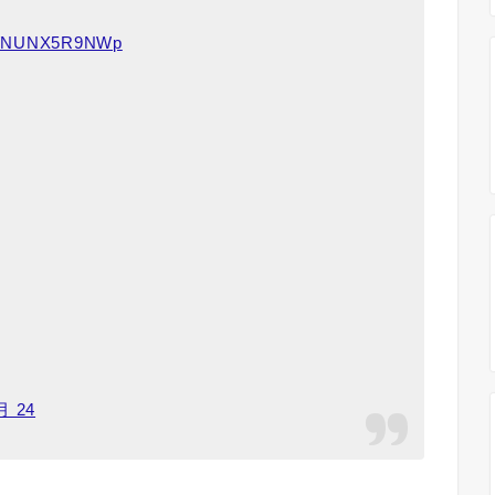
.co/NUNX5R9NWp
月 24