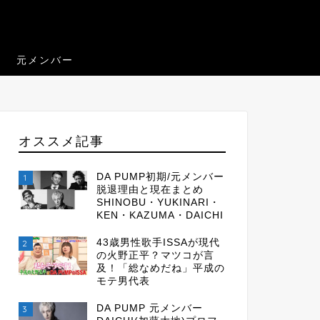
元メンバー
オススメ記事
DA PUMP初期/元メンバー
1
脱退理由と現在まとめ
SHINOBU・YUKINARI・
KEN・KAZUMA・DAICHI
43歳男性歌手ISSAが現代
2
の火野正平？マツコが言
及！「総なめだね」平成の
モテ男代表
DA PUMP 元メンバー
3