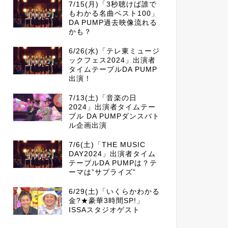
7/15(月)「3秒聴けば誰で
もわかる名曲ベスト100」
DA PUMP過去映像流れる
かも？
6/26(水)「テレ東ミュージ
ックフェス2024」出演者
タイムテーブルDA PUMP
出演！
7/13(土)「音楽の日
2024」出演者タイムテー
ブル DA PUMPダンスバト
ル企画出演
7/6(土)「THE MUSIC
DAY2024」出演者タイム
テーブルDA PUMPは？テ
ーマは”サプライズ”
6/29(土)「いくらかわかる
金?★豪華3時間SP!」
ISSAスタジオゲスト