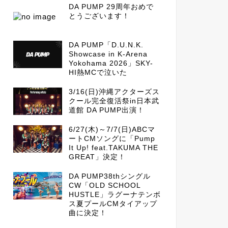
DA PUMP 29周年おめで
とうございます！
DA PUMP「D.U.N.K.
Showcase in K-Arena
Yokohama 2026」SKY-
HI熱MCで泣いた
3/16(日)沖縄アクターズス
クール完全復活祭in日本武
道館 DA PUMP出演！
6/27(木)～7/7(日)ABCマ
ートCMソングに「Pump
It Up! feat.TAKUMA THE
GREAT」決定！
DA PUMP38thシングル
CW「OLD SCHOOL
HUSTLE」ラグーナテンボ
ス夏プールCMタイアップ
曲に決定！