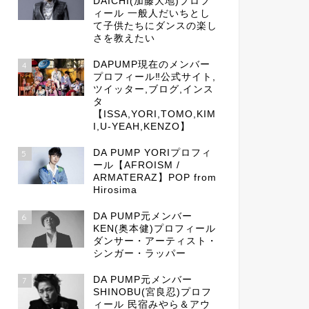
DAICHI(加藤大地)プロフ
ィール 一般人だいちとし
て子供たちにダンスの楽し
さを教えたい
DAPUMP現在のメンバー
4
プロフィール‼公式サイト,
ツイッター,ブログ,インス
タ
【ISSA,YORI,TOMO,KIM
I,U-YEAH,KENZO】
DA PUMP YORIプロフィ
5
ール【AFROISM /
ARMATERAZ】POP from
Hirosima
DA PUMP元メンバー
6
KEN(奥本健)プロフィール
ダンサー・アーティスト・
シンガー・ラッパー
DA PUMP元メンバー
7
SHINOBU(宮良忍)プロフ
ィール 民宿みやら＆アウ