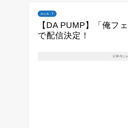
m.c.A・T
【DA PUMP】「俺
で配信決定！
記事内に