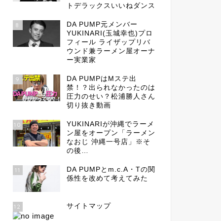
トデラックスいいねダンス
DA PUMP元メンバー
8
YUKINARI(玉城幸也)プロ
フィール ライザップリバ
ウンド兼ラーメン屋オーナ
ー実業家
DA PUMPはMステ出
9
禁！？出られなかったのは
圧力のせい？松浦勝人さん
切り抜き動画
YUKINARIが沖縄でラーメ
10
ン屋をオープン「ラーメン
なおじ 沖縄一号店」※そ
の後…
DA PUMPとm.c.A・Tの関
11
係性を改めて考えてみた
サイトマップ
12