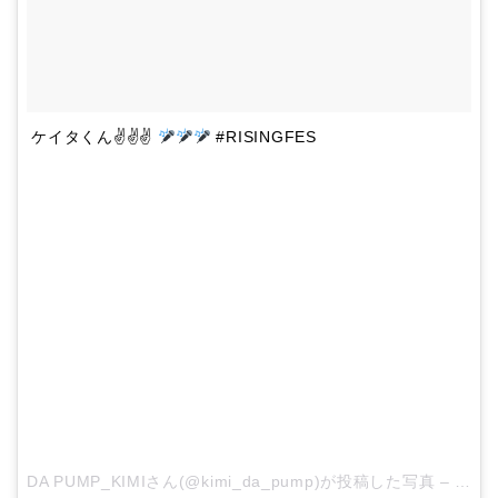
ケイタくん✌
✌✌
#RISINGFES
DA PUMP_KIMIさん(@kimi_da_pump)が投稿した写真 –
2015