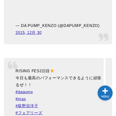
テレビ
ラジオ
— DA PUMP_KENZO (@DAPUMP_KENZO)
2015, 12月 30
メゾン・ド・ミュージック
～DA PUMP YORIの晴れ
ばれラジオ～
ライブ・イベント
RISING FES2日目
今日も最高のパフォーマンスできるように頑張
るぜ！！
#dapump
MENU
#max
#荻野目洋子
#フェアリーズ