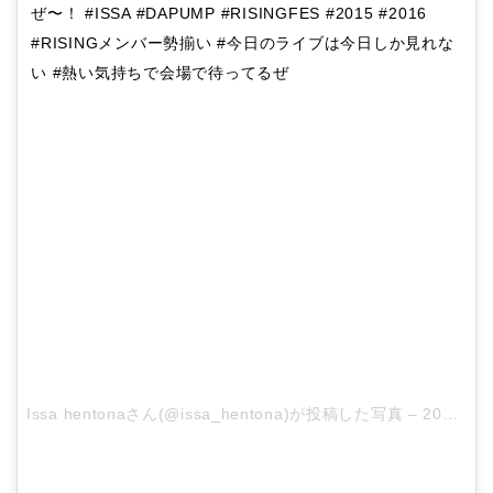
ぜ〜！ #ISSA #DAPUMP #RISINGFES #2015 #2016
#RISINGメンバー勢揃い #今日のライブは今日しか見れな
い #熱い気持ちで会場で待ってるぜ
Issa hentonaさん(@issa_hentona)が投稿した写真 –
2015 12月 29 3:44午後 PST