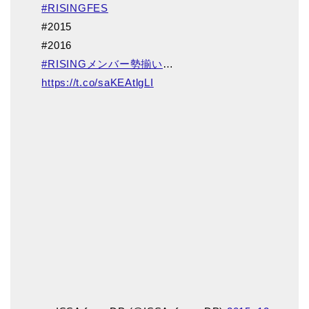
#RISINGFES
#2015
#2016
#RISINGメンバー勢揃い
…
https://t.co/saKEAtlgLI