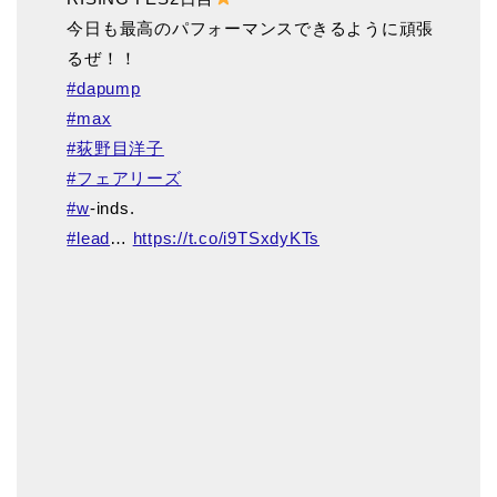
今日も最高のパフォーマンスできるように頑張
るぜ！！
#dapump
#max
#荻野目洋子
#フェアリーズ
#w
-inds.
#lead
…
https://t.co/i9TSxdyKTs
TOP