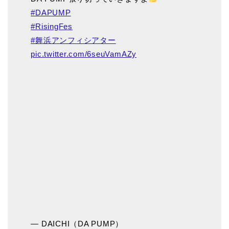
#DAPUMP
#RisingFes
#舞浜アンフィシアター
pic.twitter.com/6seuVamAZy
— DAICHI（DA PUMP）