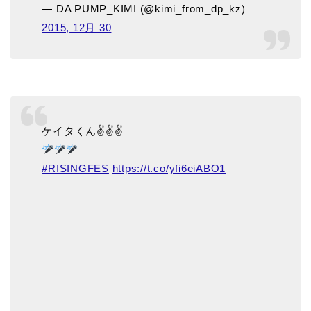
— DA PUMP_KIMI (@kimi_from_dp_kz)
2015, 12月 30
ケイタくん✌️✌✌
#RISINGFES
https://t.co/yfi6eiABO1