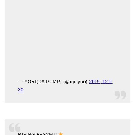
— YORI(DA PUMP) (@dp_yori)
2015, 12月
30
RISING FES2日目