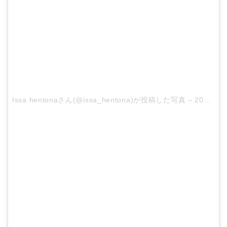
Issa hentonaさん(@issa_hentona)が投稿した写真 –
2015 12月 29 9:01午後 PST