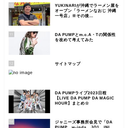
10
YUKINARIが沖縄でラーメン屋を
オープン「ラーメンなおじ 沖縄
一号店」※その後…
11
DA PUMPとm.c.A・Tの関係性
を改めて考えてみた
12
サイトマップ
13
DA PUMPライブ2023日程
【LIVE DA PUMP DA MAGIC
HOUR】まとめ☆
14
ジャニーズ事務所会見で「DA
PUMP、w-inds、JO1、INI、