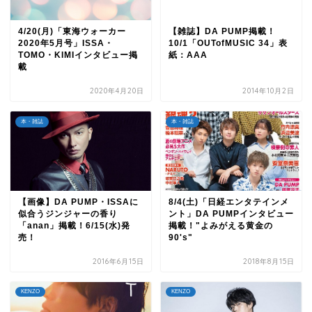
4/20(月)「東海ウォーカー
【雑誌】DA PUMP掲載！
2020年5月号」ISSA・
10/1「OUTofMUSIC 34」表
TOMO・KIMIインタビュー掲
紙：AAA
載
2020年4月20日
2014年10月2日
本・雑誌
本・雑誌
【画像】DA PUMP・ISSAに
8/4(土)「日経エンタテインメ
似合うジンジャーの香り
ント」DA PUMPインタビュー
「anan」掲載！6/15(水)発
掲載！"よみがえる黄金の
売！
90's"
2016年6月15日
2018年8月15日
KENZO
KENZO