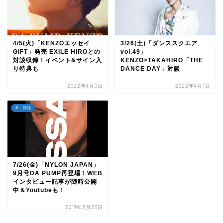
4/5(火)「KENZOエッセイ
3/26(土)「ダンススクエア
GIFT」発売 EXILE HIROとの
vol.49」
対談収録！イベント&サイン入
KENZO×TAKAHIRO「THE
り特典も
DANCE DAY」対談
2022年4月5日
2022年4月1日
本・雑誌
7/26(金)「NYLON JAPAN」
9月号DA PUMP再登場！WEB
インタビュー記事が随時公開
中＆Youtubeも！
2019年8月23日