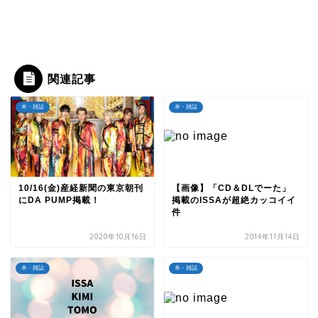
関連記事
本・雑誌
本・雑誌
10/16(金)産経新聞の東京朝刊
【画像】「CD＆DLでーた」
にDA PUMP掲載！
掲載のISSAが超絶カッコイイ
件
2020年10月16日
2014年11月14日
本・雑誌
本・雑誌