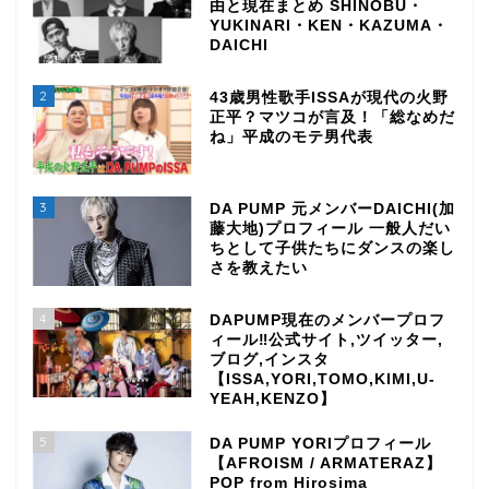
由と現在まとめ SHINOBU・
YUKINARI・KEN・KAZUMA・
DAICHI
2
43歳男性歌手ISSAが現代の火野
正平？マツコが言及！「総なめだ
ね」平成のモテ男代表
3
DA PUMP 元メンバーDAICHI(加
藤大地)プロフィール 一般人だい
ちとして子供たちにダンスの楽し
さを教えたい
4
DAPUMP現在のメンバープロフ
ィール‼公式サイト,ツイッター,
ブログ,インスタ
【ISSA,YORI,TOMO,KIMI,U-
YEAH,KENZO】
5
DA PUMP YORIプロフィール
【AFROISM / ARMATERAZ】
POP from Hirosima