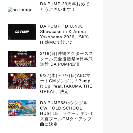
DA PUMP 29周年おめで
とうございます！
DA PUMP「D.U.N.K.
Showcase in K-Arena
Yokohama 2026」SKY-
HI熱MCで泣いた
3/16(日)沖縄アクターズス
クール完全復活祭in日本武
道館 DA PUMP出演！
6/27(木)～7/7(日)ABCマ
ートCMソングに「Pump
It Up! feat.TAKUMA THE
GREAT」決定！
DA PUMP38thシングル
CW「OLD SCHOOL
HUSTLE」ラグーナテンボ
ス夏プールCMタイアップ
曲に決定！