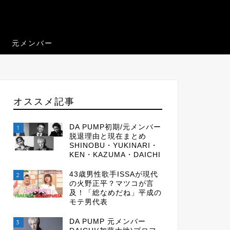
元メンバー
オススメ記事
DA PUMP初期/元メンバー
1
脱退理由と現在まとめ
SHINOBU・YUKINARI・
KEN・KAZUMA・DAICHI
43歳男性歌手ISSAが現代
2
の火野正平？マツコが言
及！「総なめだね」平成の
モテ男代表
DA PUMP 元メンバー
3