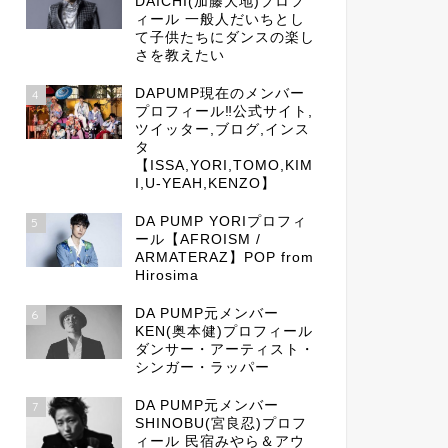
DAICHI(加藤大地)プロフ
ィール 一般人だいちとし
て子供たちにダンスの楽し
さを教えたい
DAPUMP現在のメンバー
4
プロフィール‼公式サイト,
ツイッター,ブログ,インス
タ
【ISSA,YORI,TOMO,KIM
I,U-YEAH,KENZO】
DA PUMP YORIプロフィ
5
ール【AFROISM /
ARMATERAZ】POP from
Hirosima
DA PUMP元メンバー
6
KEN(奥本健)プロフィール
ダンサー・アーティスト・
シンガー・ラッパー
DA PUMP元メンバー
7
SHINOBU(宮良忍)プロフ
ィール 民宿みやら＆アウ