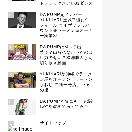
トデラックスいいねダンス
DA PUMP元メンバー
8
YUKINARI(玉城幸也)プロ
フィール ライザップリバ
ウンド兼ラーメン屋オーナ
ー実業家
DA PUMPはMステ出
9
禁！？出られなかったのは
圧力のせい？松浦勝人さん
切り抜き動画
YUKINARIが沖縄でラーメ
10
ン屋をオープン「ラーメン
なおじ 沖縄一号店」※そ
の後…
DA PUMPとm.c.A・Tの関
11
係性を改めて考えてみた
サイトマップ
12