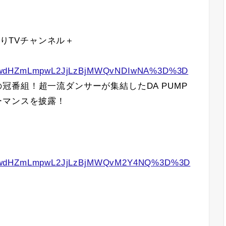
0ひかりTVチャンネル＋
hLmlwdHZmLmpwL2JjLzBjMWQvNDIwNA%3D%3D
MPの冠番組！超一流ダンサーが集結したDA PUMP
ーマンスを披露！
hLmlwdHZmLmpwL2JjLzBjMWQvM2Y4NQ%3D%3D