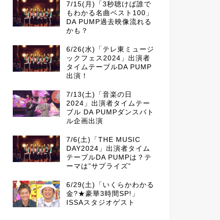
7/15(月)「3秒聴けば誰で
もわかる名曲ベスト100」
DA PUMP過去映像流れる
かも？
6/26(水)「テレ東ミュージ
ックフェス2024」出演者
タイムテーブルDA PUMP
出演！
7/13(土)「音楽の日
2024」出演者タイムテー
ブル DA PUMPダンスバト
ル企画出演
7/6(土)「THE MUSIC
DAY2024」出演者タイム
テーブルDA PUMPは？テ
ーマは”サプライズ”
6/29(土)「いくらかわかる
金?★豪華3時間SP!」
ISSAスタジオゲスト