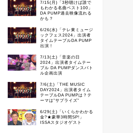
7/15(月)「3秒聴けば誰で
もわかる名曲ベスト100」
DA PUMP過去映像流れる
かも？
6/26(水)「テレ東ミュージ
ックフェス2024」出演者
タイムテーブルDA PUMP
出演！
7/13(土)「音楽の日
2024」出演者タイムテー
ブル DA PUMPダンスバト
ル企画出演
7/6(土)「THE MUSIC
DAY2024」出演者タイム
テーブルDA PUMPは？テ
ーマは”サプライズ”
6/29(土)「いくらかわかる
金?★豪華3時間SP!」
ISSAスタジオゲスト