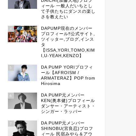
DAICHI(加藤大地)プロフ
ィール 一般人だいちとし
て子供たちにダンスの楽し
さを教えたい
DAPUMP現在のメンバー
4
プロフィール‼公式サイト,
ツイッター,ブログ,インス
タ
【ISSA,YORI,TOMO,KIM
I,U-YEAH,KENZO】
DA PUMP YORIプロフィ
5
ール【AFROISM /
ARMATERAZ】POP from
Hirosima
DA PUMP元メンバー
6
KEN(奥本健)プロフィール
ダンサー・アーティスト・
シンガー・ラッパー
DA PUMP元メンバー
7
SHINOBU(宮良忍)プロフ
ィール 民宿みやら＆アウ