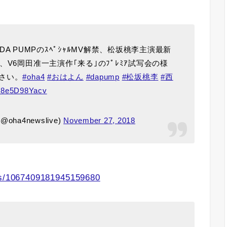
…DA PUMPのｽﾍﾟｼｬﾙMV解禁、松坂桃李主演最新
V6岡田准一主演作｢来る｣のﾌﾟﾚﾐｱ試写会の様
さい。
#oha4
#おはよん
#dapump
#松坂桃李
#西
m/8e5D98Yacv
oha4newslive)
November 27, 2018
tus/1067409181945159680
…