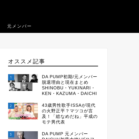
元メンバー
オススメ記事
DA PUMP初期/元メンバー
1
脱退理由と現在まとめ
SHINOBU・YUKINARI・
KEN・KAZUMA・DAICHI
43歳男性歌手ISSAが現代
2
の火野正平？マツコが言
及！「総なめだね」平成の
モテ男代表
DA PUMP 元メンバー
3