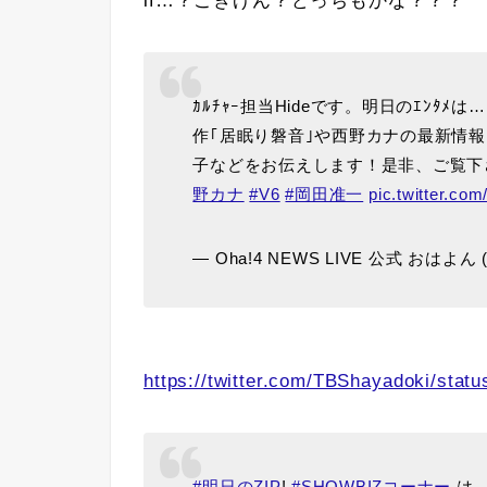
if…？ごきげん？どっちもかな？？？
ｶﾙﾁｬｰ担当Hideです。明日のｴﾝﾀﾒは
作｢居眠り磐音｣や西野カナの最新情報、
子などをお伝えします！是非、ご覧下
野カナ
#V6
#岡田准一
pic.twitter.co
— Oha!4 NEWS LIVE 公式 おはよん (@
https://twitter.com/TBShayadoki/sta
#明日のZIP
!
#SHOWBIZコーナー
は