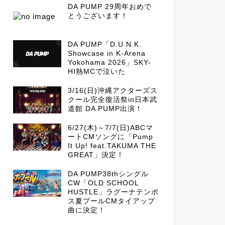
DA PUMP 29周年おめで
とうございます！
DA PUMP「D.U.N.K.
Showcase in K-Arena
Yokohama 2026」SKY-
HI熱MCで泣いた
3/16(日)沖縄アクターズス
クール完全復活祭in日本武
道館 DA PUMP出演！
6/27(木)～7/7(日)ABCマ
ートCMソングに「Pump
It Up! feat.TAKUMA THE
GREAT」決定！
DA PUMP38thシングル
CW「OLD SCHOOL
HUSTLE」ラグーナテンボ
ス夏プールCMタイアップ
曲に決定！