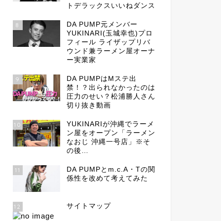
トデラックスいいねダンス
DA PUMP元メンバー
8
YUKINARI(玉城幸也)プロ
フィール ライザップリバ
ウンド兼ラーメン屋オーナ
ー実業家
DA PUMPはMステ出
9
禁！？出られなかったのは
圧力のせい？松浦勝人さん
切り抜き動画
YUKINARIが沖縄でラーメ
10
ン屋をオープン「ラーメン
なおじ 沖縄一号店」※そ
の後…
DA PUMPとm.c.A・Tの関
11
係性を改めて考えてみた
サイトマップ
12