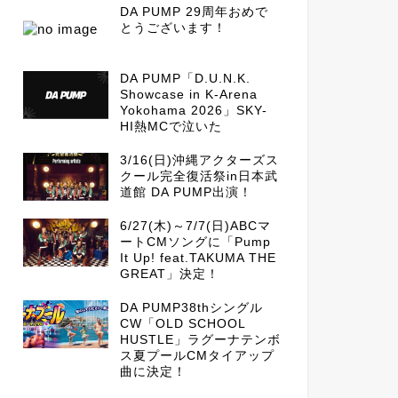
DA PUMP 29周年おめで
とうございます！
DA PUMP「D.U.N.K.
Showcase in K-Arena
Yokohama 2026」SKY-
HI熱MCで泣いた
3/16(日)沖縄アクターズス
クール完全復活祭in日本武
道館 DA PUMP出演！
6/27(木)～7/7(日)ABCマ
ートCMソングに「Pump
It Up! feat.TAKUMA THE
GREAT」決定！
DA PUMP38thシングル
CW「OLD SCHOOL
HUSTLE」ラグーナテンボ
ス夏プールCMタイアップ
曲に決定！