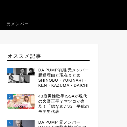
元メンバー
オススメ記事
DA PUMP初期/元メンバー
1
脱退理由と現在まとめ
SHINOBU・YUKINARI・
KEN・KAZUMA・DAICHI
43歳男性歌手ISSAが現代
2
の火野正平？マツコが言
及！「総なめだね」平成の
モテ男代表
DA PUMP 元メンバー
3