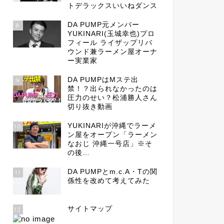
トデラックスいいねダンス
DA PUMP元メンバー
8
YUKINARI(玉城幸也)プロ
フィール ライザップリバ
ウンド兼ラーメン屋オーナ
ー実業家
DA PUMPはMステ出
9
禁！？出られなかったのは
圧力のせい？松浦勝人さん
切り抜き動画
YUKINARIが沖縄でラーメ
10
ン屋をオープン「ラーメン
なおじ 沖縄一号店」※そ
の後…
DA PUMPとm.c.A・Tの関
11
係性を改めて考えてみた
サイトマップ
12