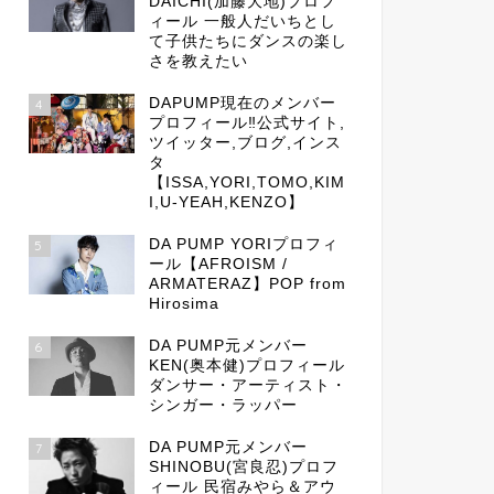
DAICHI(加藤大地)プロフ
ィール 一般人だいちとし
て子供たちにダンスの楽し
さを教えたい
DAPUMP現在のメンバー
4
プロフィール‼公式サイト,
ツイッター,ブログ,インス
タ
【ISSA,YORI,TOMO,KIM
I,U-YEAH,KENZO】
DA PUMP YORIプロフィ
5
ール【AFROISM /
ARMATERAZ】POP from
Hirosima
DA PUMP元メンバー
6
KEN(奥本健)プロフィール
ダンサー・アーティスト・
シンガー・ラッパー
DA PUMP元メンバー
7
SHINOBU(宮良忍)プロフ
ィール 民宿みやら＆アウ