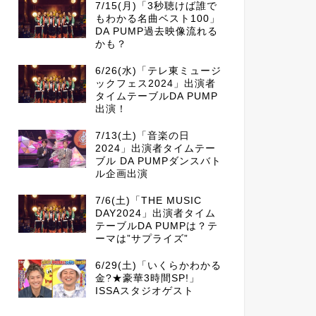
7/15(月)「3秒聴けば誰で
もわかる名曲ベスト100」
DA PUMP過去映像流れる
かも？
6/26(水)「テレ東ミュージ
ックフェス2024」出演者
タイムテーブルDA PUMP
出演！
7/13(土)「音楽の日
2024」出演者タイムテー
ブル DA PUMPダンスバト
ル企画出演
7/6(土)「THE MUSIC
DAY2024」出演者タイム
テーブルDA PUMPは？テ
ーマは”サプライズ”
6/29(土)「いくらかわかる
金?★豪華3時間SP!」
ISSAスタジオゲスト