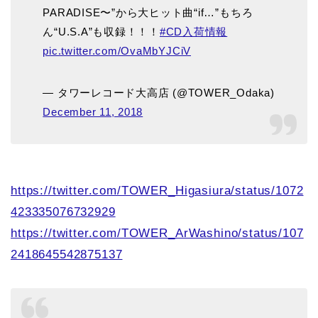
PARADISE〜”から大ヒット曲“if…”もちろ
ん“U.S.A”も収録！！！
#CD入荷情報
pic.twitter.com/OvaMbYJCiV
— タワーレコード大高店 (@TOWER_Odaka)
December 11, 2018
https://twitter.com/TOWER_Higasiura/status/1072
423335076732929
https://twitter.com/TOWER_ArWashino/status/107
2418645542875137