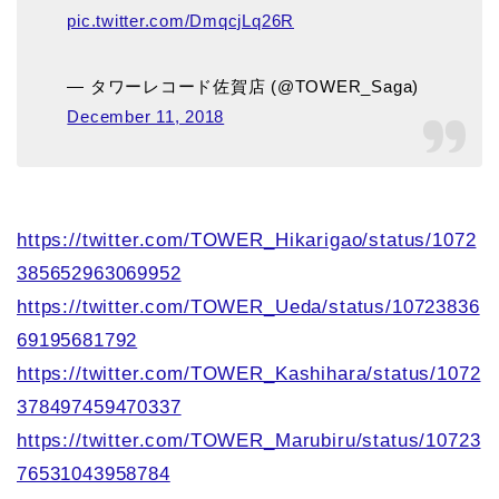
pic.twitter.com/DmqcjLq26R
— タワーレコード佐賀店 (@TOWER_Saga)
December 11, 2018
https://twitter.com/TOWER_Hikarigao/status/1072
385652963069952
https://twitter.com/TOWER_Ueda/status/10723836
69195681792
https://twitter.com/TOWER_Kashihara/status/1072
378497459470337
https://twitter.com/TOWER_Marubiru/status/10723
76531043958784