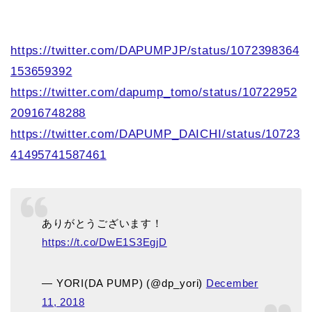
https://twitter.com/DAPUMPJP/status/1072398364
153659392
https://twitter.com/dapump_tomo/status/10722952
20916748288
https://twitter.com/DAPUMP_DAICHI/status/10723
41495741587461
ありがとうございます！
https://t.co/DwE1S3EgjD
— YORI(DA PUMP) (@dp_yori)
December
11, 2018