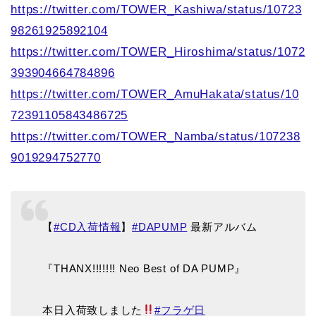
https://twitter.com/TOWER_Kashiwa/status/10723
98261925892104
https://twitter.com/TOWER_Hiroshima/status/1072
393904664784896
https://twitter.com/TOWER_AmuHakata/status/10
72391105843486725
https://twitter.com/TOWER_Namba/status/107238
9019294752770
【
#CD入荷情報
】
#DAPUMP
最新アルバム
『THANX!!!!!!! Neo Best of DA PUMP』
本日入荷致しました
#フラゲ日