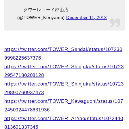
— タワーレコード郡山店
(@TOWER_Koriyama)
December 11, 2018
https://twitter.com/TOWER_Sendai/status/107230
9998225637376
https://twitter.com/TOWER_Shinjuku/status/10723
29547180208128
https://twitter.com/TOWER_Shinjuku/status/10723
29890760937473
https://twitter.com/TOWER_Kawaguchi/status/107
2450924478631936
https://twitter.com/TOWER_ArYao/status/1072440
813601337345