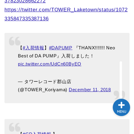
37823028662272
テレビ
https://twitter.com/TOWER_Laketown/status/1072
335847335387136
ラジオ
メゾン・ド・ミュージック
【
#入荷情報
】
#DAPUMP
『THANX!!!!!!! Neo
～DA PUMP YORIの晴れ
ばれラジオ～
Best of DA PUMP』入荷しました！
pic.twitter.com/UdCn60ByEO
ライブ・イベント
— タワーレコード郡山店
(@TOWER_Koriyama)
December 11, 2018
MENU