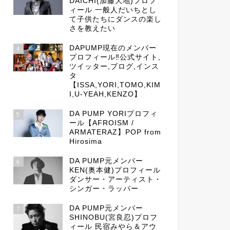
DAICHI(加藤大地)プロフ
ィール 一般人だいちとし
て子供たちにダンスの楽し
さを教えたい
DAPUMP現在のメンバー
4
プロフィール‼公式サイト,
ツイッター,ブログ,インス
タ
【ISSA,YORI,TOMO,KIM
I,U-YEAH,KENZO】
DA PUMP YORIプロフィ
5
ール【AFROISM /
ARMATERAZ】POP from
Hirosima
DA PUMP元メンバー
6
KEN(奥本健)プロフィール
ダンサー・アーティスト・
シンガー・ラッパー
DA PUMP元メンバー
7
SHINOBU(宮良忍)プロフ
ィール 民宿みやら＆アウ