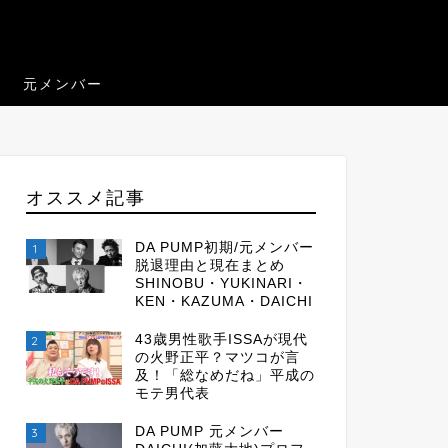
元メンバー
オススメ記事
DA PUMP初期/元メンバー
1
脱退理由と現在まとめ
SHINOBU・YUKINARI・
KEN・KAZUMA・DAICHI
43歳男性歌手ISSAが現代
2
の火野正平？マツコが言
及！「総なめだね」平成の
モテ男代表
DA PUMP 元メンバー
3