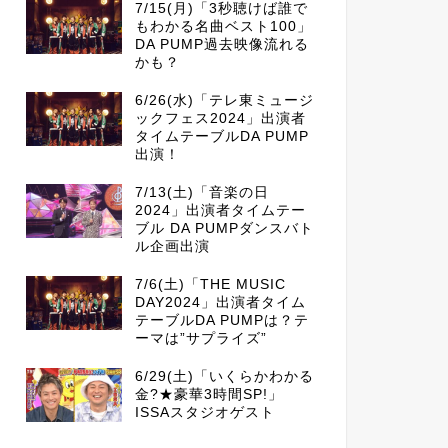
7/15(月)「3秒聴けば誰で
もわかる名曲ベスト100」
DA PUMP過去映像流れる
かも？
6/26(水)「テレ東ミュージ
ックフェス2024」出演者
タイムテーブルDA PUMP
出演！
7/13(土)「音楽の日
2024」出演者タイムテー
ブル DA PUMPダンスバト
ル企画出演
7/6(土)「THE MUSIC
DAY2024」出演者タイム
テーブルDA PUMPは？テ
ーマは”サプライズ”
6/29(土)「いくらかわかる
金?★豪華3時間SP!」
ISSAスタジオゲスト