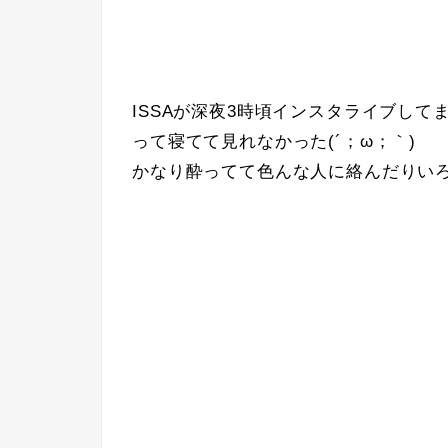
ISSAが深夜3時頃インスタライブして
って寝てて見れなかった(´；ω；｀)
かなり酔ってて色んな人に絡んだりい