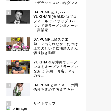
トデラックスいいねダンス
DA PUMP元メンバー
8
YUKINARI(玉城幸也)プロ
フィール ライザップリバ
ウンド兼ラーメン屋オーナ
ー実業家
DA PUMPはMステ出
9
禁！？出られなかったのは
圧力のせい？松浦勝人さん
切り抜き動画
YUKINARIが沖縄でラーメ
10
ン屋をオープン「ラーメン
なおじ 沖縄一号店」※そ
の後…
DA PUMPとm.c.A・Tの関
11
係性を改めて考えてみた
サイトマップ
12