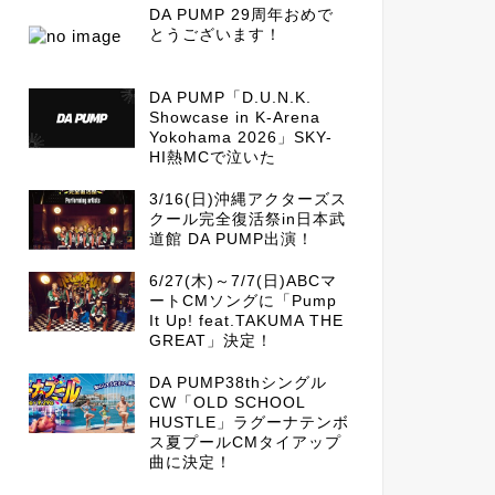
DA PUMP 29周年おめで
とうございます！
DA PUMP「D.U.N.K.
Showcase in K-Arena
Yokohama 2026」SKY-
HI熱MCで泣いた
3/16(日)沖縄アクターズス
クール完全復活祭in日本武
道館 DA PUMP出演！
6/27(木)～7/7(日)ABCマ
ートCMソングに「Pump
It Up! feat.TAKUMA THE
GREAT」決定！
DA PUMP38thシングル
CW「OLD SCHOOL
HUSTLE」ラグーナテンボ
ス夏プールCMタイアップ
曲に決定！