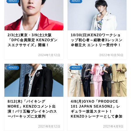
KENZO
KENZO
2/3(土)東京・3/9(土)大阪
10/30(日)KENZOワークショ
「DPC会員限定 KENZOダン
ップ初心者～経験者3レッスン
スエクササイズ」開催！
＠都立大 エントリー受付中！
2024年1月12日
2022年10月30日
KENZO
KENZO
8/12(木)「バイキング
4/8(月)GYAO「PRODUCE
MORE」KENZOコメント出
101 JAPAN SEASON2」レ
演！パリ五輪ブレイキンのス
ギュラー放送スタート！
ーパーキッズに太鼓判
KENZOトレーナーとして参加
2021年8月12日
2021年4月9日