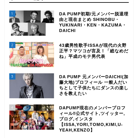
1
DA PUMP初期/元メンバー脱退理
由と現在まとめ SHINOBU・
YUKINARI・KEN・KAZUMA・
DAICHI
2
43歳男性歌手ISSAが現代の火野
正平？マツコが言及！「総なめだ
ね」平成のモテ男代表
3
DA PUMP 元メンバーDAICHI(加
藤大地)プロフィール 一般人だい
ちとして子供たちにダンスの楽し
さを教えたい
4
DAPUMP現在のメンバープロフ
ィール‼公式サイト,ツイッター,
ブログ,インスタ
【ISSA,YORI,TOMO,KIMI,U-
YEAH,KENZO】