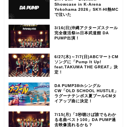
Showcase in K-Arena
Yokohama 2026」SKY-HI熱MC
で泣いた
3/16(日)沖縄アクターズスクール
完全復活祭in日本武道館 DA
PUMP出演！
6/27(木)～7/7(日)ABCマートCM
ソングに「Pump It Up!
feat.TAKUMA THE GREAT」決
定！
DA PUMP38thシングル
CW「OLD SCHOOL HUSTLE」
ラグーナテンボス夏プールCMタ
イアップ曲に決定！
7/15(月)「3秒聴けば誰でもわか
る名曲ベスト100」DA PUMP過
去映像流れるかも？