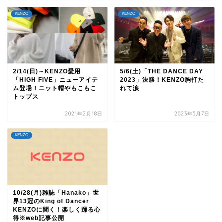
KENZO
KENZO
2/14(日)～KENZO愛用
5/6(土)「THE DANCE DAY
「HIGH FIVE」ニューアイテ
2023」決勝！KENZO胸打た
ム登場！ニット帽やもこもこ
れて涙
トップス
2021年2月18日
2023年5月7日
KENZO
10/28(月)雑誌「Hanako」世
界13冠のKing of Dancer
KENZOに聞く！楽しく踊る心
得※web記事公開