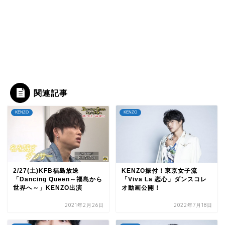
関連記事
KENZO
KENZO
2/27(土)KFB福島放送
KENZO振付！東京女子流
「Dancing Queen～福島から
「Viva La 恋心」ダンスコレ
世界へ～」KENZO出演
オ動画公開！
2021年2月26日
2022年7月18日