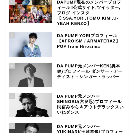
4
DAPUMP現在のメンバープロフ
ィール‼公式サイト,ツイッター,
ブログ,インスタ
【ISSA,YORI,TOMO,KIMI,U-
YEAH,KENZO】
5
DA PUMP YORIプロフィール
【AFROISM / ARMATERAZ】
POP from Hirosima
6
DA PUMP元メンバーKEN(奥本
健)プロフィール ダンサー・アー
ティスト・シンガー・ラッパー
7
DA PUMP元メンバー
SHINOBU(宮良忍)プロフィール
民宿みやら＆アウトデラックスい
いねダンス
8
DA PUMP元メンバー
YUKINARI(玉城幸也)プロフィー