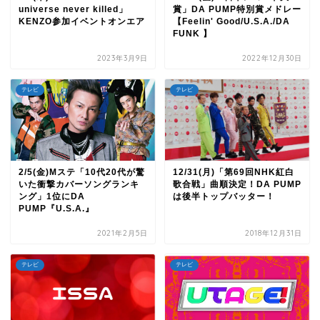
universe never killed」
賞」DA PUMP特別賞メドレー
KENZO参加イベントオンエア
【Feelin' Good/U.S.A./DA
FUNK 】
2023年3月9日
2022年12月30日
テレビ
テレビ
2/5(金)Mステ「10代20代が驚
12/31(月)「第69回NHK紅白
いた衝撃カバーソングランキ
歌合戦」曲順決定！DA PUMP
ング」1位にDA
は後半トップバッター！
PUMP『U.S.A.』
2021年2月5日
2018年12月31日
テレビ
テレビ