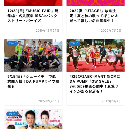
12/28(日)「MUSIC FAIR」総
2022夏「UTAGE!」放送決
集編・名共演集 ISSA×バック
定！夏と秋の歌ってほしい＆
ストリートボーイズ
踊ってほしい名曲募集中！
2019年12月27日
2022年7月5日
テレビ
テレビ
9/15(日)「シューイチ」で氣
4/25(木)ABC-MART 新CMに
志團万博！DA PUMPライブ映
DA PUMP『GW SALE』
像も
youtube動画公開中！直筆サ
インがあるお店も！
2019年9月15日
2019年5月4日
テレビ