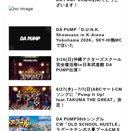
ざいます！
DA PUMP「D.U.N.K.
Showcase in K-Arena
Yokohama 2026」SKY-HI熱MC
で泣いた
3/16(日)沖縄アクターズスクール
完全復活祭in日本武道館 DA
PUMP出演！
6/27(木)～7/7(日)ABCマートCM
ソングに「Pump It Up!
feat.TAKUMA THE GREAT」決
定！
DA PUMP38thシングル
CW「OLD SCHOOL HUSTLE」
ラグーナテンボス夏プールCMタ