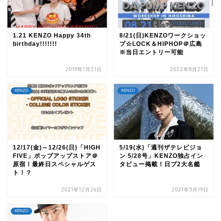
1.21 KENZO Happy 34th
8/21(日)KENZOワークショッ
birthday!!!!!!!
プ☆LOCK＆HIPHOP＠広島
※当日エントリー可能
2019年1月21日
2022年8月21日
KENZO
KENZO
12/17(金)～12/26(日)「HIGH
5/19(水)「週刊ザテレビジョ
FIVE」ポップアップストア＠
ン 5/28号」KENZO独占イン
原宿！最終日スペシャルゲス
タビュー掲載！日プ2大名鑑
ト！？
2021年12月26日
2021年5月19日
KENZO