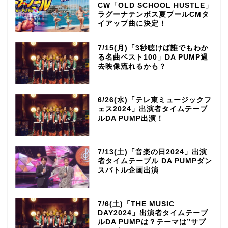
CW「OLD SCHOOL HUSTLE」
ラグーナテンボス夏プールCMタ
イアップ曲に決定！
7/15(月)「3秒聴けば誰でもわか
る名曲ベスト100」DA PUMP過
去映像流れるかも？
6/26(水)「テレ東ミュージックフ
ェス2024」出演者タイムテーブ
ルDA PUMP出演！
7/13(土)「音楽の日2024」出演
者タイムテーブル DA PUMPダン
スバトル企画出演
7/6(土)「THE MUSIC
DAY2024」出演者タイムテーブ
ルDA PUMPは？テーマは”サプ