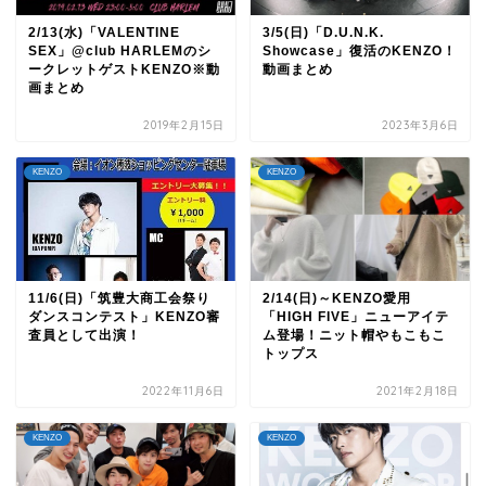
2/13(水)「VALENTINE
3/5(日)「D.U.N.K.
SEX」@club HARLEMのシ
Showcase」復活のKENZO！
ークレットゲストKENZO※動
動画まとめ
画まとめ
2019年2月15日
2023年3月6日
KENZO
KENZO
11/6(日)「筑豊大商工会祭り
2/14(日)～KENZO愛用
ダンスコンテスト」KENZO審
「HIGH FIVE」ニューアイテ
査員として出演！
ム登場！ニット帽やもこもこ
トップス
2022年11月6日
2021年2月18日
KENZO
KENZO