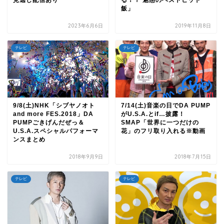
見逃し配信あり
る！？ 魅惑のベストヒット
飯」
2023年6月6日
2019年11月8日
テレビ
テレビ
9/8(土)NHK「シブヤノオト
7/14(土)音楽の日でDA PUMP
and more FES.2018」DA
がU.S.A.とif…披露！
PUMPごきげんだぜっ＆
SMAP「世界に一つだけの
U.S.A.スペシャルパフォーマ
花」のフリ取り入れる※動画
ンスまとめ
2018年9月9日
2018年7月15日
テレビ
テレビ