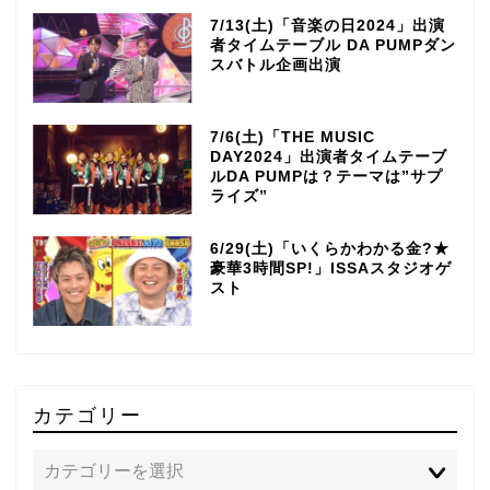
7/13(土)「音楽の日2024」出演
者タイムテーブル DA PUMPダン
スバトル企画出演
7/6(土)「THE MUSIC
DAY2024」出演者タイムテーブ
ルDA PUMPは？テーマは”サプ
ライズ”
6/29(土)「いくらかわかる金?★
豪華3時間SP!」ISSAスタジオゲ
スト
カテゴリー