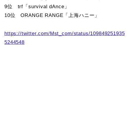
9位 trf「survival dAnce」
10位 ORANGE RANGE「上海ハニー」
https://twitter.com/Mst_com/status/109849251935
5244548