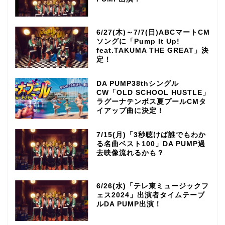
6/27(木)～7/7(日)ABCマートCM
ソングに「Pump It Up!
feat.TAKUMA THE GREAT」決
定！
DA PUMP38thシングル
CW「OLD SCHOOL HUSTLE」
ラグーナテンボス夏プールCMタ
イアップ曲に決定！
7/15(月)「3秒聴けば誰でもわか
る名曲ベスト100」DA PUMP過
去映像流れるかも？
6/26(水)「テレ東ミュージックフ
ェス2024」出演者タイムテーブ
ルDA PUMP出演！