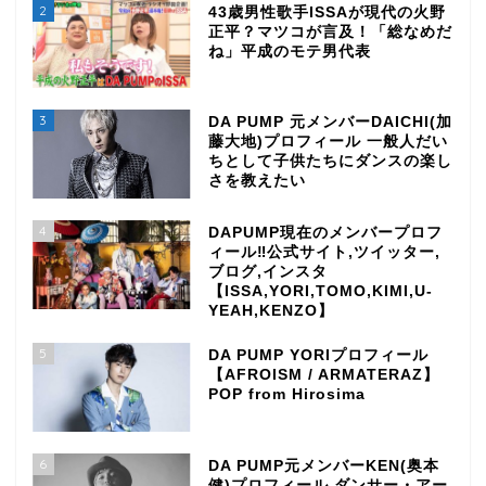
2
43歳男性歌手ISSAが現代の火野
正平？マツコが言及！「総なめだ
ね」平成のモテ男代表
3
DA PUMP 元メンバーDAICHI(加
藤大地)プロフィール 一般人だい
ちとして子供たちにダンスの楽し
さを教えたい
4
DAPUMP現在のメンバープロフ
ィール‼公式サイト,ツイッター,
ブログ,インスタ
【ISSA,YORI,TOMO,KIMI,U-
YEAH,KENZO】
5
DA PUMP YORIプロフィール
【AFROISM / ARMATERAZ】
POP from Hirosima
6
DA PUMP元メンバーKEN(奥本
健)プロフィール ダンサー・アー