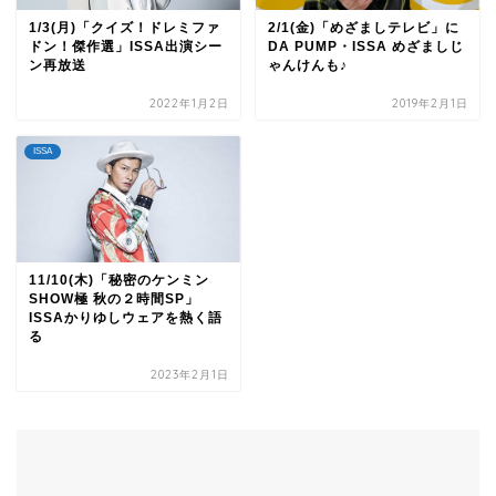
1/3(月)「クイズ！ドレミファ
2/1(金)「めざましテレビ」に
ドン！傑作選」ISSA出演シー
DA PUMP・ISSA めざましじ
ン再放送
ゃんけんも♪
2022年1月2日
2019年2月1日
ISSA
11/10(木)「秘密のケンミン
SHOW極 秋の２時間SP」
ISSAかりゆしウェアを熱く語
る
2023年2月1日