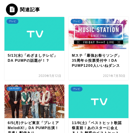
関連記事
テレビ
テレビ
5/13(水)「めざましテレビ」
Mステ「最強お祭りソング」
DA PUMPの話題が！？
35周年☆投票受付中！DA
PUMP1200人いいねダンス
2020年5月12日
2021年7月30日
DA PUMP
テレビ
6/5(月)テレビ東京「プレミア
11/9(土)「ベストヒット歌謡
MelodiX!」DA PUMP出演！
祭直前！あのスターに会え