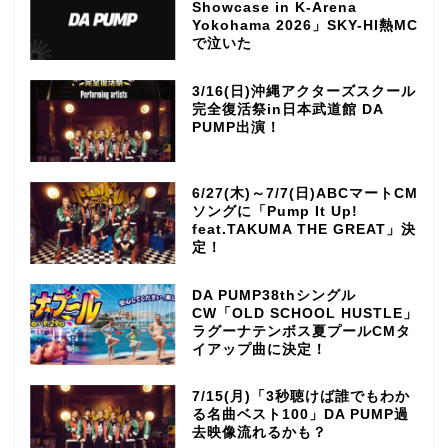
Showcase in K-Arena
Yokohama 2026」SKY-HI熱MC
で泣いた
3/16(日)沖縄アクターズスクール
完全復活祭in日本武道館 DA
PUMP出演！
6/27(木)～7/7(日)ABCマートCM
ソングに「Pump It Up!
feat.TAKUMA THE GREAT」決
定！
DA PUMP38thシングル
CW「OLD SCHOOL HUSTLE」
ラグーナテンボス夏プールCMタ
イアップ曲に決定！
7/15(月)「3秒聴けば誰でもわか
る名曲ベスト100」DA PUMP過
去映像流れるかも？