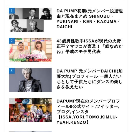
1
DA PUMP初期/元メンバー脱退理
由と現在まとめ SHINOBU・
YUKINARI・KEN・KAZUMA・
DAICHI
2
43歳男性歌手ISSAが現代の火野
正平？マツコが言及！「総なめだ
ね」平成のモテ男代表
3
DA PUMP 元メンバーDAICHI(加
藤大地)プロフィール 一般人だい
ちとして子供たちにダンスの楽し
さを教えたい
4
DAPUMP現在のメンバープロフ
ィール‼公式サイト,ツイッター,
ブログ,インスタ
【ISSA,YORI,TOMO,KIMI,U-
YEAH,KENZO】