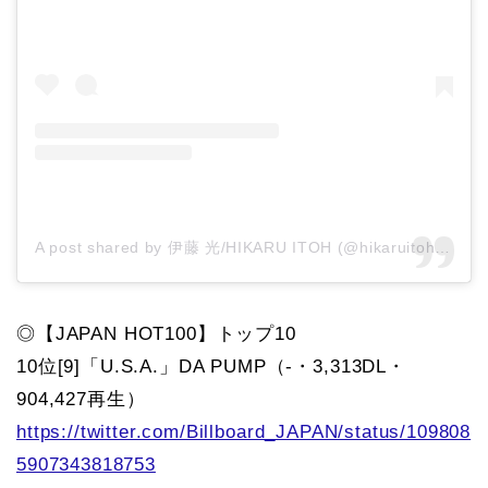
A post shared by 伊藤 光/HIKARU ITOH (@hikaruitoh29)
◎【JAPAN HOT100】トップ10
10位[9]「U.S.A.」DA PUMP（-・3,313DL・
904,427再生）
https://twitter.com/Billboard_JAPAN/status/109808
5907343818753