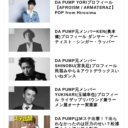
5
DA PUMP YORIプロフィール
【AFROISM / ARMATERAZ】
POP from Hirosima
6
DA PUMP元メンバーKEN(奥本
健)プロフィール ダンサー・アー
ティスト・シンガー・ラッパー
7
DA PUMP元メンバー
SHINOBU(宮良忍)プロフィール
民宿みやら＆アウトデラックスい
いねダンス
8
DA PUMP元メンバー
YUKINARI(玉城幸也)プロフィー
ル ライザップリバウンド兼ラー
メン屋オーナー実業家
9
DA PUMPはMステ出禁！？出ら
れなかったのは圧力のせい？松浦