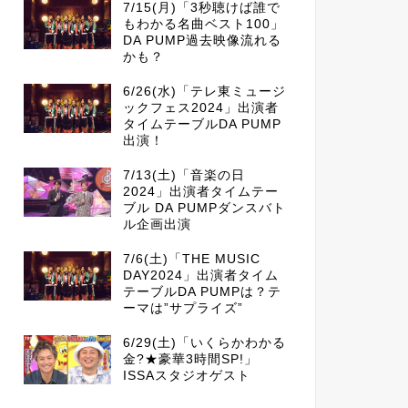
7/15(月)「3秒聴けば誰で
もわかる名曲ベスト100」
DA PUMP過去映像流れる
かも？
6/26(水)「テレ東ミュージ
ックフェス2024」出演者
タイムテーブルDA PUMP
出演！
7/13(土)「音楽の日
2024」出演者タイムテー
ブル DA PUMPダンスバト
ル企画出演
7/6(土)「THE MUSIC
DAY2024」出演者タイム
テーブルDA PUMPは？テ
ーマは”サプライズ”
6/29(土)「いくらかわかる
金?★豪華3時間SP!」
ISSAスタジオゲスト