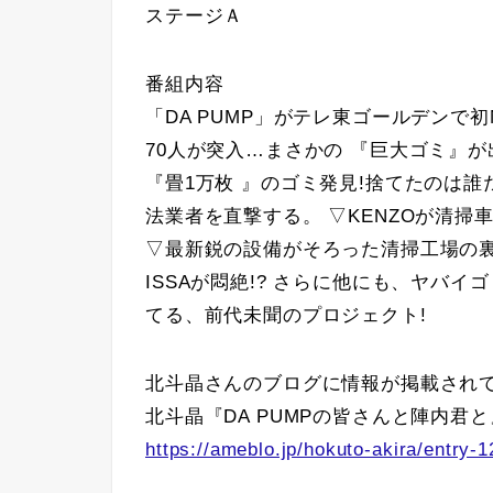
ステージＡ
番組内容
「DA PUMP」がテレ東ゴールデンで
70人が突入…まさかの 『巨大ゴミ』が
『畳1万枚 』のゴミ発見!捨てたのは誰
法業者を直撃する。 ▽KENZOが清掃
▽最新鋭の設備がそろった清掃工場の
ISSAが悶絶!? さらに他にも、ヤバ
てる、前代未聞のプロジェクト!
北斗晶さんのブログに情報が掲載され
北斗晶『DA PUMPの皆さんと陣内君と
https://ameblo.jp/hokuto-akira/entry-