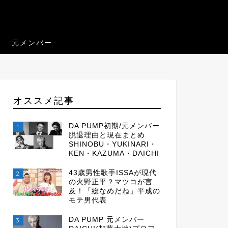
元メンバー
オススメ記事
DA PUMP初期/元メンバー
1
脱退理由と現在まとめ
SHINOBU・YUKINARI・
KEN・KAZUMA・DAICHI
43歳男性歌手ISSAが現代
2
の火野正平？マツコが言
及！「総なめだね」平成の
モテ男代表
DA PUMP 元メンバー
3