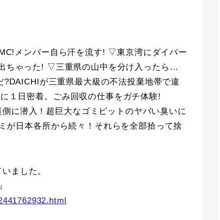
初MC!メンバー自ら汗を流す! ▽東京湾にダイバー
出ちゃった! ▽三重県の山中を分け入ったら…
だ?DAICHIが三重県最大級の不法投棄地帯で違
車に１日密着。ごみ回収の仕事をガチ体験!
裏側に潜入！超巨大なゴミピットのヤバい臭いに
イゴミが日本各所から続々！それらを全部拾って捨
ていました。
』
12441762932.html