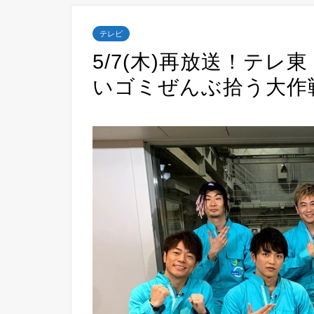
テレビ
5/7(木)再放送！テ
いゴミぜんぶ拾う大作戦