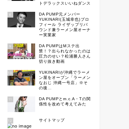
トデラックスいいねダンス
DA PUMP元メンバー
8
YUKINARI(玉城幸也)プロ
フィール ライザップリバ
ウンド兼ラーメン屋オーナ
ー実業家
DA PUMPはMステ出
9
禁！？出られなかったのは
圧力のせい？松浦勝人さん
切り抜き動画
YUKINARIが沖縄でラーメ
10
ン屋をオープン「ラーメン
なおじ 沖縄一号店」※そ
の後…
DA PUMPとm.c.A・Tの関
11
係性を改めて考えてみた
サイトマップ
12