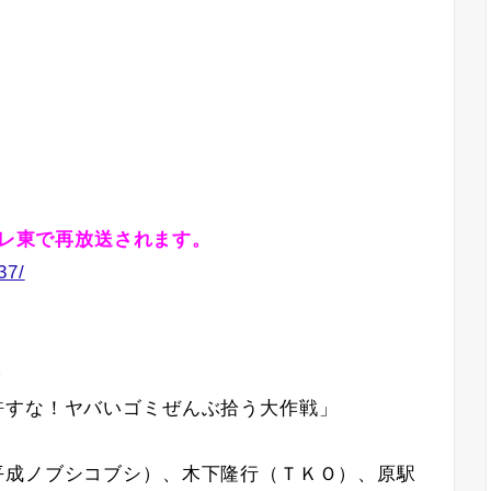
にBSテレ東で再放送されます。
37/
分
許すな！ヤバいゴミぜんぶ拾う大作戦」
平成ノブシコブシ）、木下隆行（ＴＫＯ）、原駅