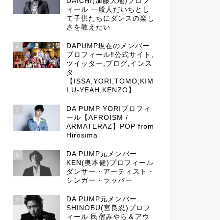
DAICHI(加藤大地)プロフ
ィール 一般人だいちとし
て子供たちにダンスの楽し
さを教えたい
DAPUMP現在のメンバー
4
プロフィール‼公式サイト,
ツイッター,ブログ,インス
タ
【ISSA,YORI,TOMO,KIM
I,U-YEAH,KENZO】
DA PUMP YORIプロフィ
5
ール【AFROISM /
ARMATERAZ】POP from
Hirosima
DA PUMP元メンバー
6
KEN(奥本健)プロフィール
ダンサー・アーティスト・
シンガー・ラッパー
DA PUMP元メンバー
7
SHINOBU(宮良忍)プロフ
ィール 民宿みやら＆アウ