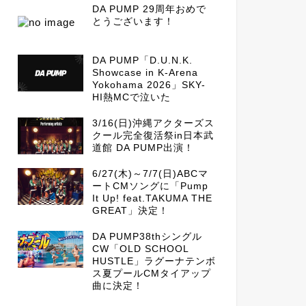
DA PUMP 29周年おめで
とうございます！
DA PUMP「D.U.N.K.
Showcase in K-Arena
Yokohama 2026」SKY-
HI熱MCで泣いた
3/16(日)沖縄アクターズス
クール完全復活祭in日本武
道館 DA PUMP出演！
6/27(木)～7/7(日)ABCマ
ートCMソングに「Pump
It Up! feat.TAKUMA THE
GREAT」決定！
DA PUMP38thシングル
CW「OLD SCHOOL
HUSTLE」ラグーナテンボ
ス夏プールCMタイアップ
曲に決定！