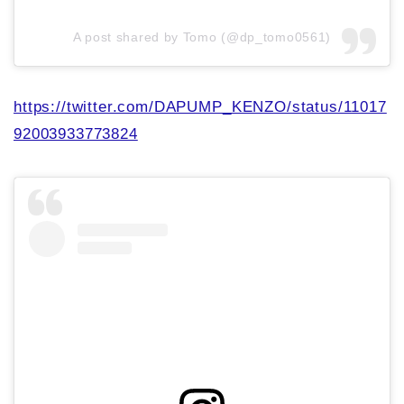
A post shared by Tomo (@dp_tomo0561)
https://twitter.com/DAPUMP_KENZO/status/11017
92003933773824