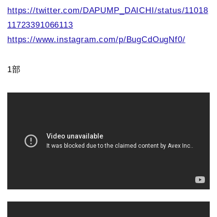
https://twitter.com/DAPUMP_DAICHI/status/11018
11723391066113
https://www.instagram.com/p/BugCdOugNf0/
1部