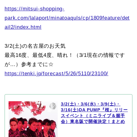
https://mitsui-shopping-
park.com/lalaport/minatoaquls/cp/1809feature/det
ail2/index.html
3/2(土)の名古屋のお天気
最高16度、最低4度、晴れ！（3/1現在の情報です
が…）参考までに☆
https://tenki.jp/forecast/5/26/5110/23100/
3/2(土)・3/6(水)・3/9(土)・
3/16(土)DA PUMP『桜』リリー
スイベント（ミニライブ＆握手
会）東名阪で開催決定！まとめ