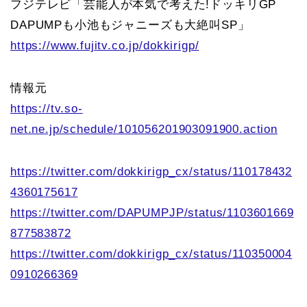
フジテレビ「芸能人が本気で考えた!ドッキリGP
DAPUMPも小池もジャニーズも大絶叫SP」
https://www.fujitv.co.jp/dokkirigp/
情報元
https://tv.so-
net.ne.jp/schedule/101056201903091900.action
https://twitter.com/dokkirigp_cx/status/110178432
4360175617
https://twitter.com/DAPUMPJP/status/1103601669
877583872
https://twitter.com/dokkirigp_cx/status/110350004
0910266369