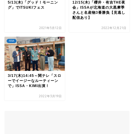
5/13(木)「グッド！モーニン
12/15(木)「櫻井・有吉THE夜
グ」でITSUKIフェス
会」ISSAが北海道の大黒摩季
さんと名産物3番勝負【見逃し
配信あり】
2021年5月12日
2022年12月21日
ISSA
3/17(木)14:45～関テレ「スロ
ーでイージーなルーティーン
で」ISSA・KIMI出演！
2022年3月19日