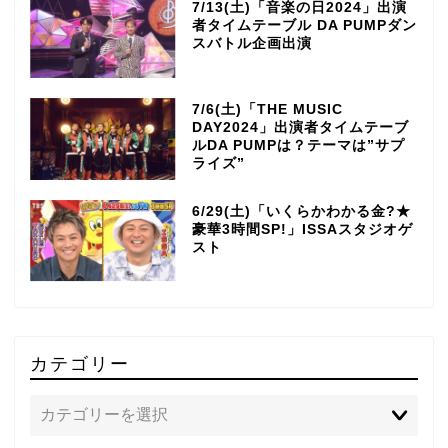
7/13(土)「音楽の日2024」出演
者タイムテーブル DA PUMPダン
スバトル企画出演
7/6(土)「THE MUSIC
DAY2024」出演者タイムテーブ
ルDA PUMPは？テーマは”サプ
ライズ”
6/29(土)「いくらかわかる金?★
豪華3時間SP!」ISSAスタジオゲ
スト
カテゴリー