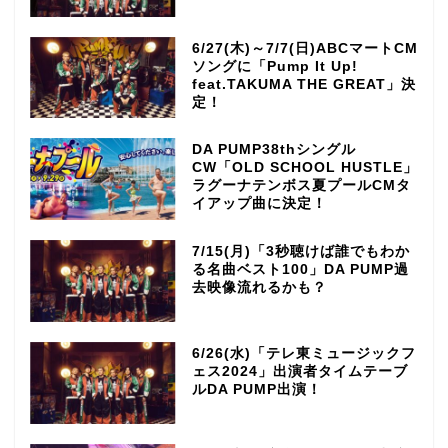
6/27(木)～7/7(日)ABCマートCM
ソングに「Pump It Up!
feat.TAKUMA THE GREAT」決
定！
DA PUMP38thシングル
CW「OLD SCHOOL HUSTLE」
ラグーナテンボス夏プールCMタ
イアップ曲に決定！
7/15(月)「3秒聴けば誰でもわか
る名曲ベスト100」DA PUMP過
去映像流れるかも？
6/26(水)「テレ東ミュージックフ
ェス2024」出演者タイムテーブ
ルDA PUMP出演！