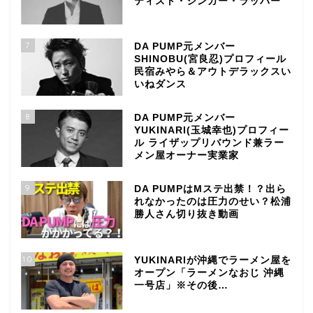
ティスト・シンガー・ラッパー
7
DA PUMP元メンバー
SHINOBU(宮良忍)プロフィール
民宿みやら＆アウトデラックスい
いねダンス
8
DA PUMP元メンバー
YUKINARI(玉城幸也)プロフィー
ル ライザップリバウンド兼ラー
メン屋オーナー実業家
9
DA PUMPはMステ出禁！？出ら
れなかったのは圧力のせい？松浦
勝人さん切り抜き動画
10
YUKINARIが沖縄でラーメン屋を
オープン「ラーメンなおじ 沖縄
一号店」※その後…