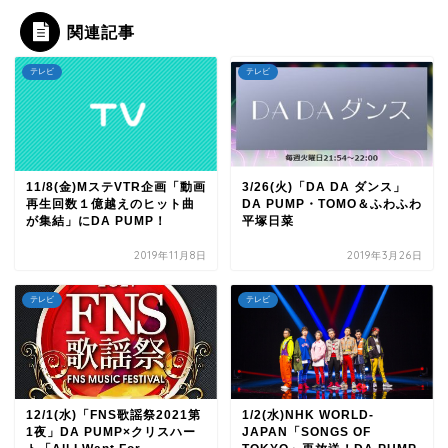
関連記事
テレビ
テレビ
11/8(金)MステVTR企画「動画
3/26(火)「DA DA ダンス」
再生回数１億越えのヒット曲
DA PUMP・TOMO＆ふわふわ
が集結」にDA PUMP！
平塚日菜
2019年11月8日
2019年3月26日
テレビ
テレビ
12/1(水)「FNS歌謡祭2021第
1/2(水)NHK WORLD-
1夜」DA PUMP×クリスハー
JAPAN「SONGS OF