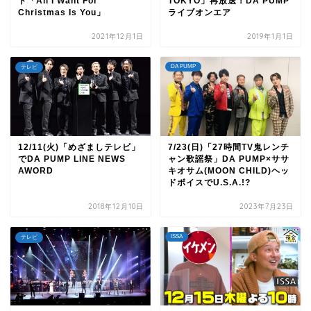
ト「All I Want For
TOKYO」再放送！DA PUMP
Christmas Is You」
ライブオンエア
2021年12月1日
2019年1月1日
DA PUMP
テレビ
12/11(火)「めざましテレビ」
7/23(日)「27時間TV鬼レンチ
でDA PUMP LINE NEWS
ャン歌謡祭」DA PUMP×ササ
AWORD
キオサム(MOON CHILD)ヘッ
ドボイスでU.S.A.!?
2018年12月10日
2023年7月23日
ISSA
テレビ