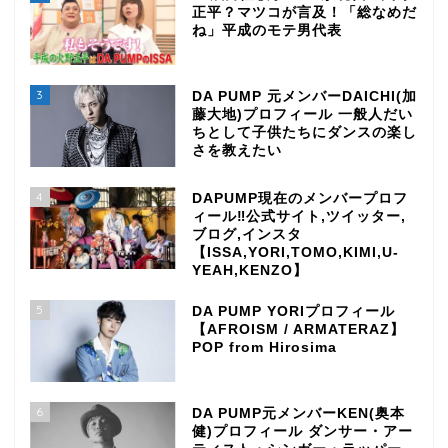
正平？マツコが言及！「総なめだ
ね」平成のモテ男代表
3
DA PUMP 元メンバーDAICHI(加
藤大地)プロフィール 一般人だい
ちとして子供たちにダンスの楽し
さを教えたい
4
DAPUMP現在のメンバープロフ
ィール‼公式サイト,ツイッター,
ブログ,インスタ
【ISSA,YORI,TOMO,KIMI,U-
YEAH,KENZO】
5
DA PUMP YORIプロフィール
【AFROISM / ARMATERAZ】
POP from Hirosima
6
DA PUMP元メンバーKEN(奥本
健)プロフィール ダンサー・アー