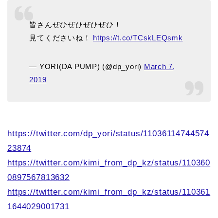
皆さんぜひぜひぜひぜひ！
見てくださいね！
https://t.co/TCskLEQsmk
— YORI(DA PUMP) (@dp_yori)
March 7,
2019
https://twitter.com/dp_yori/status/11036114744574
23874
https://twitter.com/kimi_from_dp_kz/status/110360
0897567813632
https://twitter.com/kimi_from_dp_kz/status/110361
1644029001731