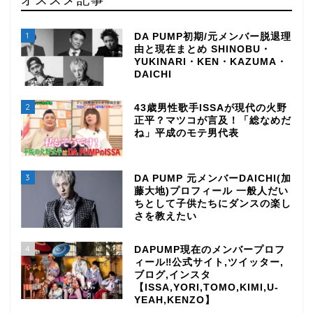
1
DA PUMP初期/元メンバー脱退理
由と現在まとめ SHINOBU・
YUKINARI・KEN・KAZUMA・
DAICHI
2
43歳男性歌手ISSAが現代の火野
正平？マツコが言及！「総なめだ
ね」平成のモテ男代表
3
DA PUMP 元メンバーDAICHI(加
藤大地)プロフィール 一般人だい
ちとして子供たちにダンスの楽し
さを教えたい
4
DAPUMP現在のメンバープロフ
ィール‼公式サイト,ツイッター,
ブログ,インスタ
【ISSA,YORI,TOMO,KIMI,U-
YEAH,KENZO】