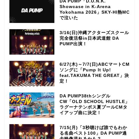
DA PUMP「D.U.N.K.
Showcase in K-Arena
Yokohama 2026」SKY-HI熱MC
で泣いた
3/16(日)沖縄アクターズスクール
完全復活祭in日本武道館 DA
PUMP出演！
6/27(木)～7/7(日)ABCマートCM
ソングに「Pump It Up!
feat.TAKUMA THE GREAT」決
定！
DA PUMP38thシングル
CW「OLD SCHOOL HUSTLE」
ラグーナテンボス夏プールCMタ
イアップ曲に決定！
7/15(月)「3秒聴けば誰でもわか
る名曲ベスト100」DA PUMP過
去映像流れるかも？