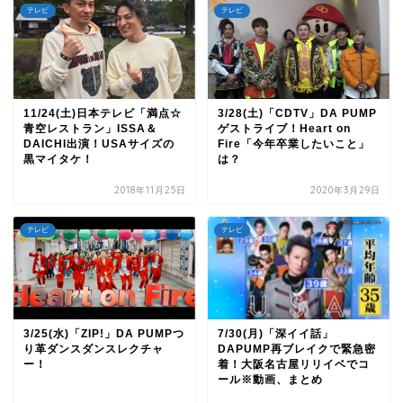
テレビ
テレビ
11/24(土)日本テレビ「満点☆
3/28(土)「CDTV」DA PUMP
青空レストラン」ISSA＆
ゲストライブ！Heart on
DAICHI出演！USAサイズの
Fire「今年卒業したいこと」
黒マイタケ！
は？
2018年11月25日
2020年3月29日
テレビ
テレビ
3/25(水)「ZIP!」DA PUMPつ
7/30(月)「深イイ話」
り革ダンスダンスレクチャ
DAPUMP再ブレイクで緊急密
ー！
着！大阪名古屋リリイベでコ
ール※動画、まとめ