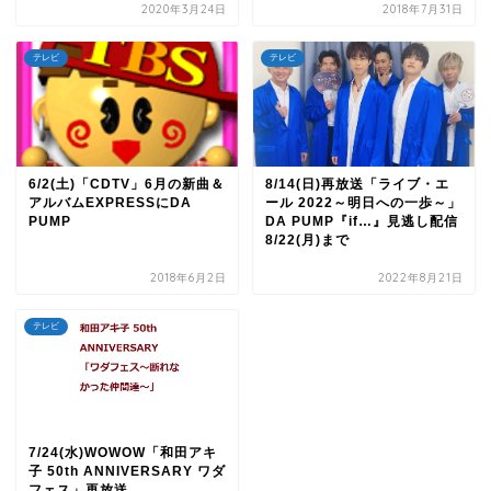
2020年3月24日
2018年7月31日
テレビ
テレビ
6/2(土)「CDTV」6月の新曲＆
8/14(日)再放送「ライブ・エ
アルバムEXPRESSにDA
ール 2022～明日への一歩～」
PUMP
DA PUMP『if…』見逃し配信
8/22(月)まで
2018年6月2日
2022年8月21日
テレビ
7/24(水)WOWOW「和田アキ
子 50th ANNIVERSARY ワダ
フェス」再放送