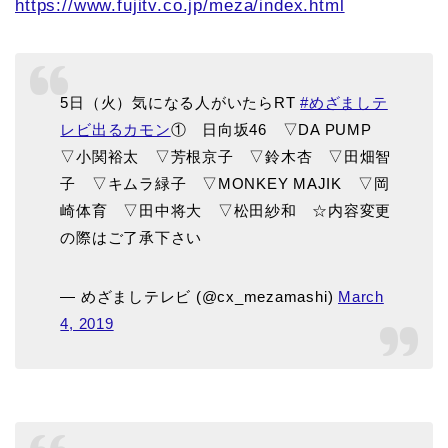
https://www.fujitv.co.jp/meza/index.html
5日（火）気になる人がいたらRT
#めざましテ
レビ出るカモン
① 日向坂46 ▽DA PUMP
▽小関裕太 ▽芳根京子 ▽鈴木杏 ▽田畑智
子 ▽キムラ緑子 ▽MONKEY MAJIK ▽岡
崎体育 ▽田中将大 ▽松田紗和 ☆内容変更
の際はご了承下さい
— めざましテレビ (@cx_mezamashi)
March
4, 2019