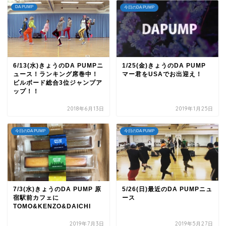
DA PUMP
今日のDA PUMP
6/13(水)きょうのDA PUMPニ
1/25(金)きょうのDA PUMP
ュース！ランキング席巻中！
マー君をUSAでお出迎え！
ビルボード総合3位ジャンプア
ップ！！
2018年6月13日
2019年1月25日
今日のDA PUMP
今日のDA PUMP
7/3(水)きょうのDA PUMP 原
5/26(日)最近のDA PUMPニュ
宿駅前カフェに
ース
TOMO&KENZO&DAICHI
2019年7月3日
2019年5月27日