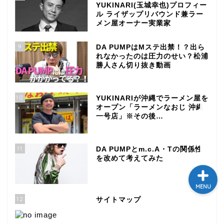
YUKINARI(玉城幸也)プロフィー
テレビ
ル ライザップリバウンド兼ラー
メン屋オーナー実業家
ラジオ
9
DA PUMPはMステ出禁！？出ら
れなかったのは圧力のせい？松浦
勝人さん切り抜き動画
メゾン・ド・ミュージック
～DA PUMP YORIの晴れ
ばれラジオ～
10
YUKINARIが沖縄でラーメン屋を
オープン「ラーメンなおじ 沖縄
一号店」※その後…
ライブ・イベント
11
DA PUMPとm.c.A・Tの関係性
を改めて考えてみた
MENU
12
サイトマップ