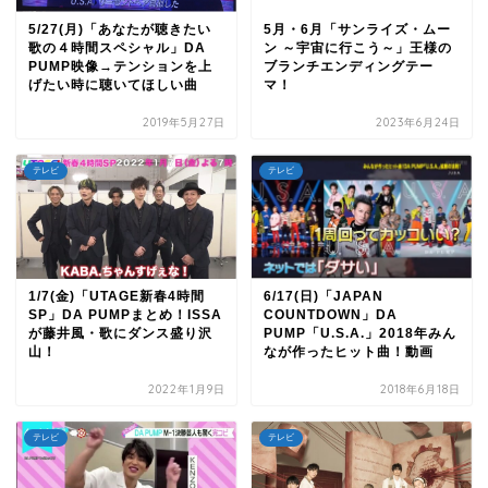
5/27(月)「あなたが聴きたい
5月・6月「サンライズ・ムー
歌の４時間スペシャル」DA
ン ～宇宙に行こう～」王様の
PUMP映像→テンションを上
ブランチエンディングテー
げたい時に聴いてほしい曲
マ！
2019年5月27日
2023年6月24日
テレビ
テレビ
1/7(金)「UTAGE新春4時間
6/17(日)「JAPAN
SP」DA PUMPまとめ！ISSA
COUNTDOWN」DA
が藤井風・歌にダンス盛り沢
PUMP「U.S.A.」2018年みん
山！
なが作ったヒット曲！動画
2022年1月9日
2018年6月18日
テレビ
テレビ