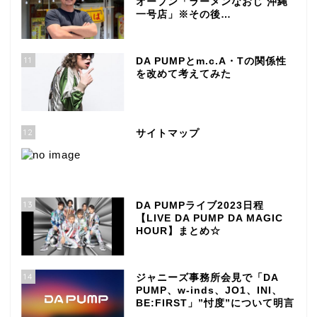
オープン「ラーメンなおじ 沖縄
一号店」※その後…
11
DA PUMPとm.c.A・Tの関係性
を改めて考えてみた
12
サイトマップ
13
DA PUMPライブ2023日程
【LIVE DA PUMP DA MAGIC
HOUR】まとめ☆
14
ジャニーズ事務所会見で「DA
PUMP、w-inds、JO1、INI、
BE:FIRST」”忖度”について明言