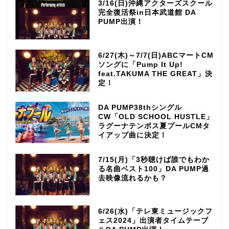
3/16(日)沖縄アクターズスクール
完全復活祭in日本武道館 DA
PUMP出演！
6/27(木)～7/7(日)ABCマートCM
ソングに「Pump It Up!
feat.TAKUMA THE GREAT」決
定！
DA PUMP38thシングル
CW「OLD SCHOOL HUSTLE」
ラグーナテンボス夏プールCMタ
イアップ曲に決定！
7/15(月)「3秒聴けば誰でもわか
る名曲ベスト100」DA PUMP過
去映像流れるかも？
6/26(水)「テレ東ミュージックフ
ェス2024」出演者タイムテーブ