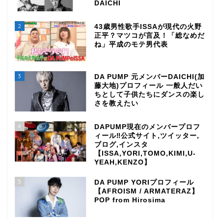
DAICHI
2
43歳男性歌手ISSAが現代の火野
正平？マツコが言及！「総なめだ
ね」平成のモテ男代表
3
DA PUMP 元メンバーDAICHI(加
藤大地)プロフィール 一般人だい
ちとして子供たちにダンスの楽し
さを教えたい
4
DAPUMP現在のメンバープロフ
ィール‼公式サイト,ツイッター,
ブログ,インスタ
【ISSA,YORI,TOMO,KIMI,U-
YEAH,KENZO】
5
DA PUMP YORIプロフィール
【AFROISM / ARMATERAZ】
POP from Hirosima