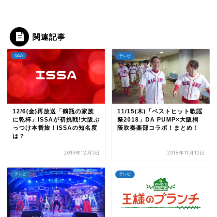
関連記事
ISSA
テレビ
12/6(金)再放送「鶴瓶の家族
11/15(木)「ベストヒット歌謡
に乾杯」ISSAが初挑戦!大阪ぶ
祭2018」DA PUMP×大阪桐
っつけ本番旅！ISSAの知名度
蔭吹奏楽部コラボ！まとめ！
は？
2019年12月5日
2018年11月15日
テレビ
テレビ