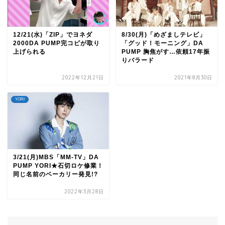
12/21(水)「ZIP」でヨネダ
8/30(月)「めざましテレビ」
2000DA PUMP完コピが取り
「グッド！モーニング」DA
上げられる
PUMP 胸焦がす…依頼17年振
りバラード
2022年12月21日
2021年8月30日
YORI
3/21(月)MBS「MM-TV」DA
PUMP YORI★石切ロケ修業！
同じ名前のベーカリー発見!?
2022年3月28日