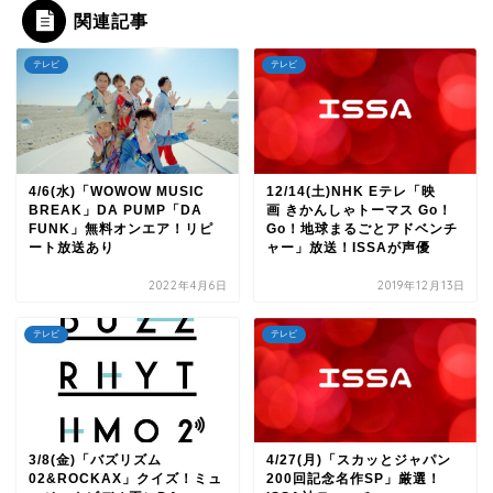
関連記事
テレビ
テレビ
4/6(水)「WOWOW MUSIC
12/14(土)NHK Eテレ「映
BREAK」DA PUMP「DA
画 きかんしゃトーマス Go！
FUNK」無料オンエア！リピ
Go！地球まるごとアドベンチ
ート放送あり
ャー」放送！ISSAが声優
2022年4月6日
2019年12月13日
テレビ
テレビ
3/8(金)「バズリズム
4/27(月)「スカッとジャパン
02&ROCKAX」クイズ！ミュ
200回記念名作SP」厳選！