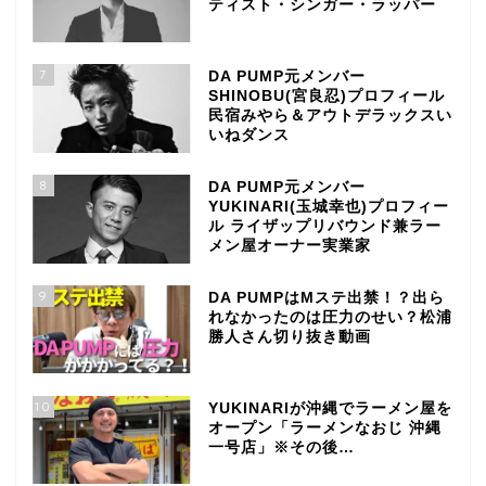
ティスト・シンガー・ラッパー
7
DA PUMP元メンバー
SHINOBU(宮良忍)プロフィール
民宿みやら＆アウトデラックスい
いねダンス
8
DA PUMP元メンバー
YUKINARI(玉城幸也)プロフィー
ル ライザップリバウンド兼ラー
メン屋オーナー実業家
9
DA PUMPはMステ出禁！？出ら
れなかったのは圧力のせい？松浦
勝人さん切り抜き動画
10
YUKINARIが沖縄でラーメン屋を
オープン「ラーメンなおじ 沖縄
一号店」※その後…