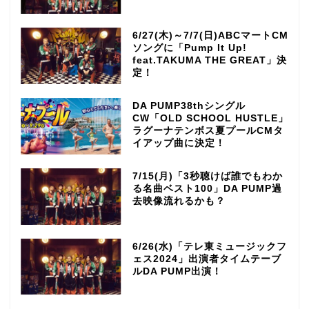
6/27(木)～7/7(日)ABCマートCM
ソングに「Pump It Up!
feat.TAKUMA THE GREAT」決
定！
DA PUMP38thシングル
CW「OLD SCHOOL HUSTLE」
ラグーナテンボス夏プールCMタ
イアップ曲に決定！
7/15(月)「3秒聴けば誰でもわか
る名曲ベスト100」DA PUMP過
去映像流れるかも？
6/26(水)「テレ東ミュージックフ
ェス2024」出演者タイムテーブ
ルDA PUMP出演！