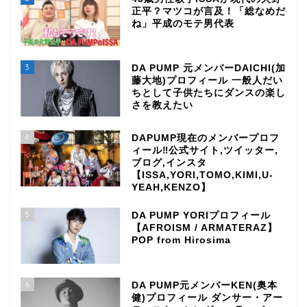
正平？マツコが言及！「総なめだ
ね」平成のモテ男代表
3
DA PUMP 元メンバーDAICHI(加
藤大地)プロフィール 一般人だい
ちとして子供たちにダンスの楽し
さを教えたい
4
DAPUMP現在のメンバープロフ
ィール‼公式サイト,ツイッター,
ブログ,インスタ
【ISSA,YORI,TOMO,KIMI,U-
YEAH,KENZO】
5
DA PUMP YORIプロフィール
【AFROISM / ARMATERAZ】
POP from Hirosima
6
DA PUMP元メンバーKEN(奥本
健)プロフィール ダンサー・アー