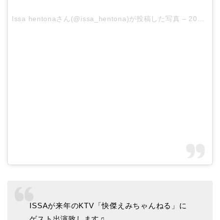
Issa hentonaさん(@issa_hentona)が投稿した写真 –
2016 11月 3 2:01午前 PDT
ISSAが来年のKTV「快傑えみちゃんねる」に
ゲスト出演致します♫