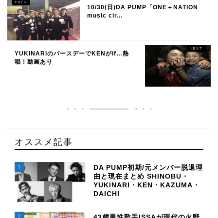
10/30(日)DA PUMP「ONE＋NATION
music cir...
YUKINARIのバースデーでKENがif…熱
唱！動画あり
オススメ記事
1
DA PUMP初期/元メンバー脱退理
由と現在まとめ SHINOBU・
YUKINARI・KEN・KAZUMA・
DAICHI
2
43歳男性歌手ISSAが現代の火野