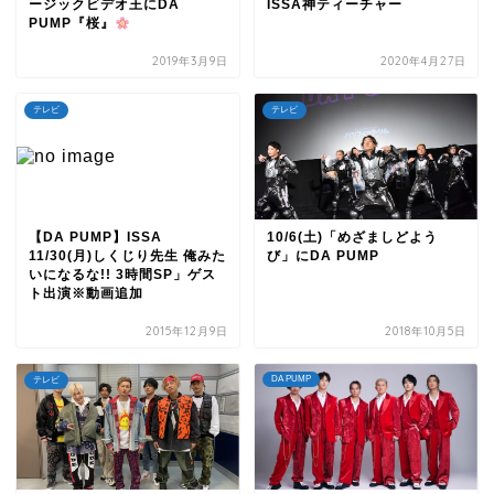
ージックビデオ王にDA
ISSA神ティーチャー
PUMP『桜』
2019年3月9日
2020年4月27日
テレビ
テレビ
【DA PUMP】ISSA
10/6(土)「めざましどよう
11/30(月)しくじり先生 俺みた
び」にDA PUMP
いになるな!! 3時間SP」ゲス
ト出演※動画追加
2015年12月9日
2018年10月5日
DA PUMP
テレビ