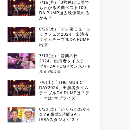
7/15(月)「3秒聴けば誰で
もわかる名曲ベスト100」
DA PUMP過去映像流れる
かも？
6/26(水)「テレ東ミュージ
ックフェス2024」出演者
タイムテーブルDA PUMP
出演！
7/13(土)「音楽の日
2024」出演者タイムテー
ブル DA PUMPダンスバト
ル企画出演
7/6(土)「THE MUSIC
DAY2024」出演者タイム
テーブルDA PUMPは？テ
ーマは”サプライズ”
6/29(土)「いくらかわかる
金?★豪華3時間SP!」
ISSAスタジオゲスト