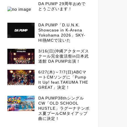
DA PUMP 29周年おめで
とうございます！
DA PUMP「D.U.N.K.
Showcase in K-Arena
Yokohama 2026」SKY-
HI熱MCで泣いた
3/16(日)沖縄アクターズス
クール完全復活祭in日本武
道館 DA PUMP出演！
6/27(木)～7/7(日)ABCマ
ートCMソングに「Pump
It Up! feat.TAKUMA THE
GREAT」決定！
DA PUMP38thシングル
CW「OLD SCHOOL
HUSTLE」ラグーナテンボ
ス夏プールCMタイアップ
曲に決定！