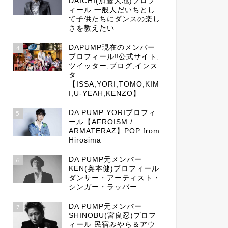
DAICHI(加藤大地)プロフ
ィール 一般人だいちとし
て子供たちにダンスの楽し
さを教えたい
DAPUMP現在のメンバー
4
プロフィール‼公式サイト,
ツイッター,ブログ,インス
タ
【ISSA,YORI,TOMO,KIM
I,U-YEAH,KENZO】
DA PUMP YORIプロフィ
5
ール【AFROISM /
ARMATERAZ】POP from
Hirosima
DA PUMP元メンバー
6
KEN(奥本健)プロフィール
ダンサー・アーティスト・
シンガー・ラッパー
DA PUMP元メンバー
7
SHINOBU(宮良忍)プロフ
ィール 民宿みやら＆アウ