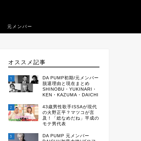
元メンバー
オススメ記事
DA PUMP初期/元メンバー
1
脱退理由と現在まとめ
SHINOBU・YUKINARI・
KEN・KAZUMA・DAICHI
43歳男性歌手ISSAが現代
2
の火野正平？マツコが言
及！「総なめだね」平成の
モテ男代表
DA PUMP 元メンバー
3