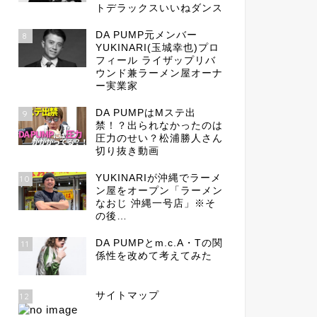
トデラックスいいねダンス
DA PUMP元メンバー
8
YUKINARI(玉城幸也)プロ
フィール ライザップリバ
ウンド兼ラーメン屋オーナ
ー実業家
DA PUMPはMステ出
9
禁！？出られなかったのは
圧力のせい？松浦勝人さん
切り抜き動画
YUKINARIが沖縄でラーメ
10
ン屋をオープン「ラーメン
なおじ 沖縄一号店」※そ
の後…
DA PUMPとm.c.A・Tの関
11
係性を改めて考えてみた
サイトマップ
12