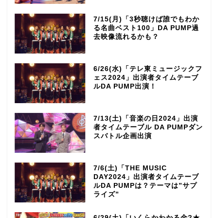
7/15(月)「3秒聴けば誰でもわか
る名曲ベスト100」DA PUMP過
去映像流れるかも？
6/26(水)「テレ東ミュージックフ
ェス2024」出演者タイムテーブ
ルDA PUMP出演！
7/13(土)「音楽の日2024」出演
者タイムテーブル DA PUMPダン
スバトル企画出演
7/6(土)「THE MUSIC
DAY2024」出演者タイムテーブ
ルDA PUMPは？テーマは”サプ
ライズ”
6/29(土)「いくらかわかる金?★