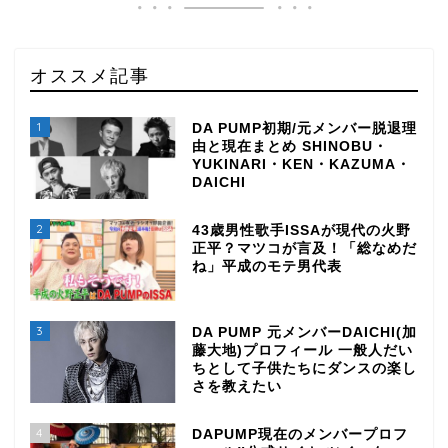
オススメ記事
1
DA PUMP初期/元メンバー脱退理
由と現在まとめ SHINOBU・
YUKINARI・KEN・KAZUMA・
DAICHI
2
43歳男性歌手ISSAが現代の火野
正平？マツコが言及！「総なめだ
ね」平成のモテ男代表
3
DA PUMP 元メンバーDAICHI(加
藤大地)プロフィール 一般人だい
ちとして子供たちにダンスの楽し
さを教えたい
4
DAPUMP現在のメンバープロフ