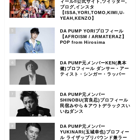
ィール‼公式サイト,ツイッター,
ブログ,インスタ
【ISSA,YORI,TOMO,KIMI,U-
YEAH,KENZO】
5
DA PUMP YORIプロフィール
【AFROISM / ARMATERAZ】
POP from Hirosima
6
DA PUMP元メンバーKEN(奥本
健)プロフィール ダンサー・アー
ティスト・シンガー・ラッパー
7
DA PUMP元メンバー
SHINOBU(宮良忍)プロフィール
民宿みやら＆アウトデラックスい
いねダンス
8
DA PUMP元メンバー
YUKINARI(玉城幸也)プロフィー
ル ライザップリバウンド兼ラー