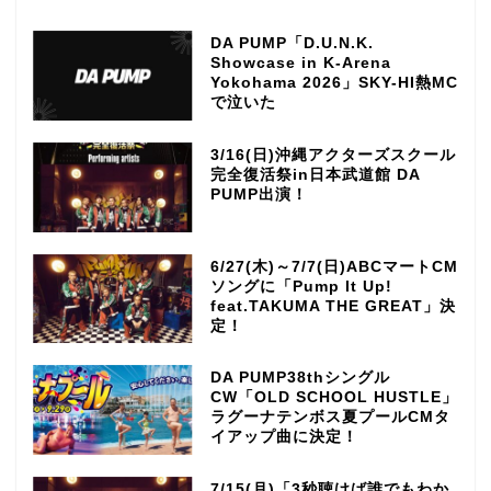
DA PUMP「D.U.N.K.
Showcase in K-Arena
Yokohama 2026」SKY-HI熱MC
で泣いた
3/16(日)沖縄アクターズスクール
完全復活祭in日本武道館 DA
PUMP出演！
6/27(木)～7/7(日)ABCマートCM
ソングに「Pump It Up!
feat.TAKUMA THE GREAT」決
定！
DA PUMP38thシングル
CW「OLD SCHOOL HUSTLE」
ラグーナテンボス夏プールCMタ
イアップ曲に決定！
7/15(月)「3秒聴けば誰でもわか