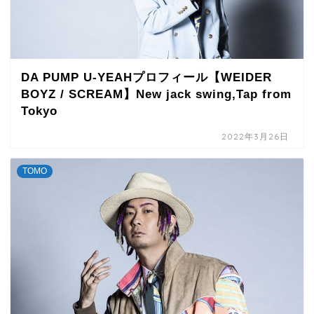
DA PUMP U-YEAHプロフィール【WEIDER
BOYZ / SCREAM】New jack swing,Tap from
Tokyo
2022年3月26日
TOMO