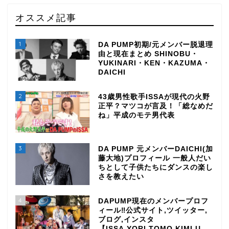
オススメ記事
1
DA PUMP初期/元メンバー脱退理
由と現在まとめ SHINOBU・
YUKINARI・KEN・KAZUMA・
DAICHI
2
43歳男性歌手ISSAが現代の火野
正平？マツコが言及！「総なめだ
ね」平成のモテ男代表
3
DA PUMP 元メンバーDAICHI(加
藤大地)プロフィール 一般人だい
ちとして子供たちにダンスの楽し
さを教えたい
4
DAPUMP現在のメンバープロフ
ィール‼公式サイト,ツイッター,
ブログ,インスタ
【ISSA,YORI,TOMO,KIMI,U-