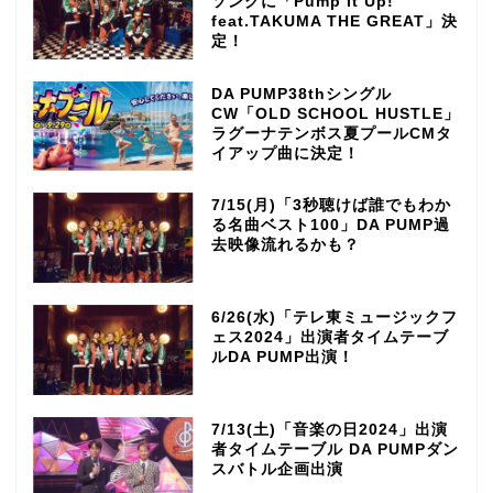
ソングに「Pump It Up!
feat.TAKUMA THE GREAT」決
定！
DA PUMP38thシングル
CW「OLD SCHOOL HUSTLE」
ラグーナテンボス夏プールCMタ
イアップ曲に決定！
7/15(月)「3秒聴けば誰でもわか
る名曲ベスト100」DA PUMP過
去映像流れるかも？
6/26(水)「テレ東ミュージックフ
ェス2024」出演者タイムテーブ
ルDA PUMP出演！
7/13(土)「音楽の日2024」出演
者タイムテーブル DA PUMPダン
スバトル企画出演