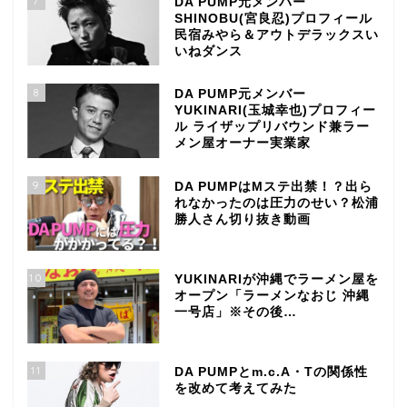
7
DA PUMP元メンバー
SHINOBU(宮良忍)プロフィール
民宿みやら＆アウトデラックスい
いねダンス
8
DA PUMP元メンバー
YUKINARI(玉城幸也)プロフィー
ル ライザップリバウンド兼ラー
メン屋オーナー実業家
9
DA PUMPはMステ出禁！？出ら
れなかったのは圧力のせい？松浦
勝人さん切り抜き動画
10
YUKINARIが沖縄でラーメン屋を
オープン「ラーメンなおじ 沖縄
一号店」※その後…
11
DA PUMPとm.c.A・Tの関係性
を改めて考えてみた