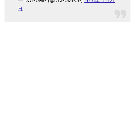
— DA PUMP (@DAPUMPJP)
2016年11月21
日