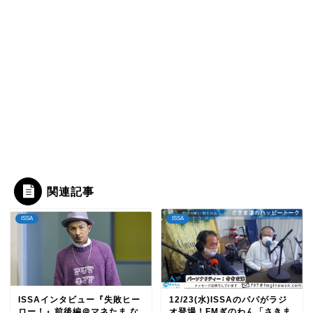
関連記事
ISSA
ISSA
ISSAインタビュー『失敗ヒー
12/23(水)ISSAのパパがラジ
ロー！』前後編＠マネたま な
オ登場！FMぎのわん「さきま