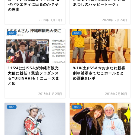
ぜバラエティに出るのか？そ
あつしのハッピートーク」
の理由
2018年11月21日
2020年12月24日
ISSA
ISSA
11/24(土)ISSAが沖縄市観光
9/10(土)ISSA☆おきなわ新喜
大使に就任！凱旋ソロダンス
劇＠浦添市てだこホールまと
＆YUKINARIも！ニュースま
め画像&レポ
とめ
2018年11月25日
2016年9月10日
ISSA
ISSA