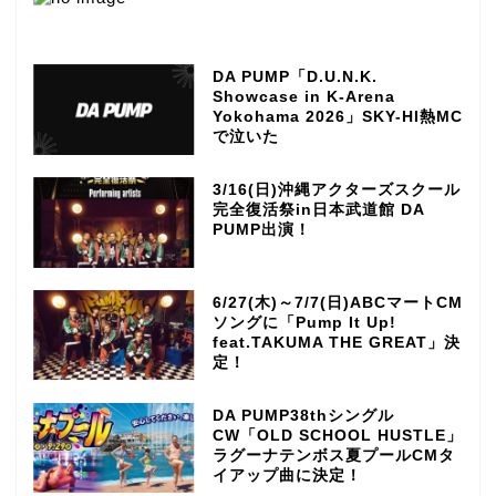
DA PUMP「D.U.N.K.
Showcase in K-Arena
Yokohama 2026」SKY-HI熱MC
で泣いた
3/16(日)沖縄アクターズスクール
完全復活祭in日本武道館 DA
PUMP出演！
6/27(木)～7/7(日)ABCマートCM
ソングに「Pump It Up!
feat.TAKUMA THE GREAT」決
定！
DA PUMP38thシングル
CW「OLD SCHOOL HUSTLE」
ラグーナテンボス夏プールCMタ
イアップ曲に決定！