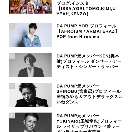
ブログ,インスタ
【ISSA,YORI,TOMO,KIMI,U-
YEAH,KENZO】
5
DA PUMP YORIプロフィール
【AFROISM / ARMATERAZ】
POP from Hirosima
6
DA PUMP元メンバーKEN(奥本
健)プロフィール ダンサー・アー
ティスト・シンガー・ラッパー
7
DA PUMP元メンバー
SHINOBU(宮良忍)プロフィール
民宿みやら＆アウトデラックスい
いねダンス
8
DA PUMP元メンバー
YUKINARI(玉城幸也)プロフィー
ル ライザップリバウンド兼ラー
メン屋オーナー実業家