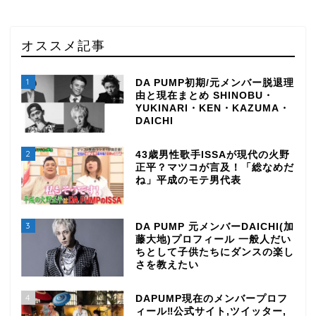
オススメ記事
1
DA PUMP初期/元メンバー脱退理
由と現在まとめ SHINOBU・
YUKINARI・KEN・KAZUMA・
DAICHI
2
43歳男性歌手ISSAが現代の火野
正平？マツコが言及！「総なめだ
ね」平成のモテ男代表
3
DA PUMP 元メンバーDAICHI(加
藤大地)プロフィール 一般人だい
ちとして子供たちにダンスの楽し
さを教えたい
4
DAPUMP現在のメンバープロフ
ィール‼公式サイト,ツイッター,