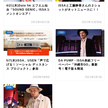
4/21(木)Date fm エフエム仙
ISSAと工藤静香さんの２ショ
台「SOUND GENIC」ISSAコ
ットがネットニュースに！！
メントオンエア！
2022年4月21日
2022年12月30日
ISSA
ISSA
5/7(木)ISSA、USEN「声で広
DA PUMP・ISSA表紙フリー
げる！ソーシャル ディスタン
ペーパー「沖縄市GO」最新
ス プロジェクト」参加
号！電子版＆郵送
2020年5月8日
2022年3月1日
ISSA