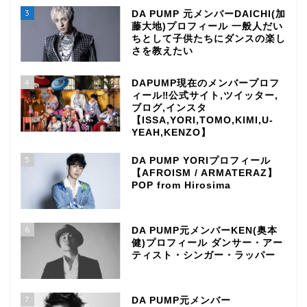
3
DA PUMP 元メンバーDAICHI(加
藤大地)プロフィール 一般人だい
ちとして子供たちにダンスの楽し
さを教えたい
4
DAPUMP現在のメンバープロフ
ィール‼公式サイト,ツイッター,
ブログ,インスタ
【ISSA,YORI,TOMO,KIMI,U-
YEAH,KENZO】
5
DA PUMP YORIプロフィール
【AFROISM / ARMATERAZ】
POP from Hirosima
6
DA PUMP元メンバーKEN(奥本
健)プロフィール ダンサー・アー
ティスト・シンガー・ラッパー
7
DA PUMP元メンバー