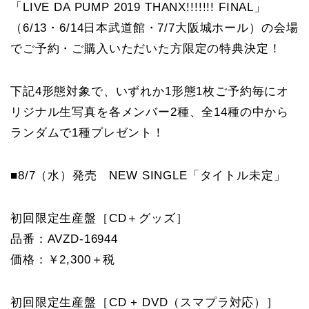
「LIVE DA PUMP 2019 THANX!!!!!!! FINAL」
（6/13・6/14日本武道館・7/7大阪城ホール）の会場
でご予約・ご購入いただいた方限定の特典決定！
下記4形態対象で、いずれか1形態1枚ご予約毎にオ
リジナル生写真を各メンバー2種、全14種の中から
ランダムで1種プレゼント！
■8/7（水）発売 NEW SINGLE「タイトル未定」
初回限定生産盤［CD＋グッズ］
品番：AVZD-16944
価格：￥2,300＋税
初回限定生産盤［CD + DVD（スマプラ対応）］