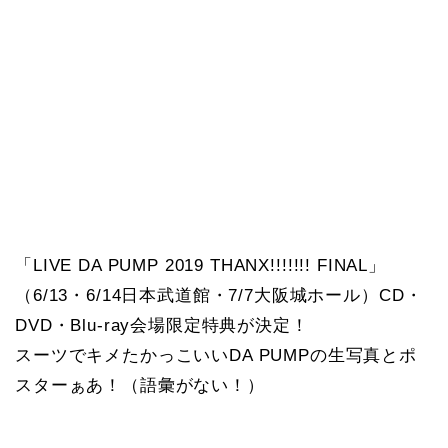
「LIVE DA PUMP 2019 THANX!!!!!!! FINAL」
（6/13・6/14日本武道館・7/7大阪城ホール）CD・
DVD・Blu-ray会場限定特典が決定！
スーツでキメたかっこいいDA PUMPの生写真とポ
スターぁあ！（語彙がない！）