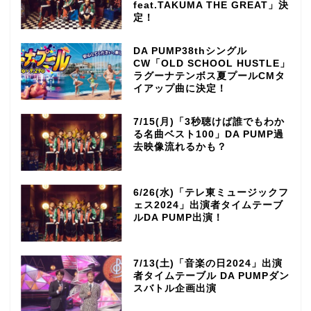
feat.TAKUMA THE GREAT」決
定！
DA PUMP38thシングル
CW「OLD SCHOOL HUSTLE」
ラグーナテンボス夏プールCMタ
イアップ曲に決定！
7/15(月)「3秒聴けば誰でもわか
る名曲ベスト100」DA PUMP過
去映像流れるかも？
6/26(水)「テレ東ミュージックフ
ェス2024」出演者タイムテーブ
ルDA PUMP出演！
7/13(土)「音楽の日2024」出演
者タイムテーブル DA PUMPダン
スバトル企画出演