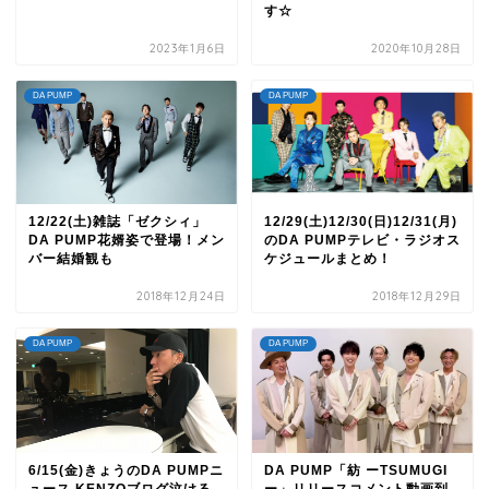
す☆
2023年1月6日
2020年10月28日
DA PUMP
DA PUMP
12/22(土)雑誌「ゼクシィ」
12/29(土)12/30(日)12/31(月)
DA PUMP花婿姿で登場！メン
のDA PUMPテレビ・ラジオス
バー結婚観も
ケジュールまとめ！
2018年12月24日
2018年12月29日
DA PUMP
DA PUMP
6/15(金)きょうのDA PUMPニ
DA PUMP「紡 ーTSUMUGI