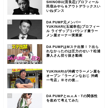
SHINOBU(宮良忍)プロフィール
民宿みやら＆アウトデラックスい
いねダンス
8
DA PUMP元メンバー
YUKINARI(玉城幸也)プロフィー
ル ライザップリバウンド兼ラー
メン屋オーナー実業家
9
DA PUMPはMステ出禁！？出ら
れなかったのは圧力のせい？松浦
勝人さん切り抜き動画
10
YUKINARIが沖縄でラーメン屋を
オープン「ラーメンなおじ 沖縄
一号店」※その後…
11
DA PUMPとm.c.A・Tの関係性
を改めて考えてみた