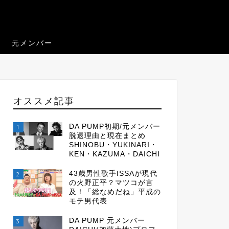
元メンバー
オススメ記事
DA PUMP初期/元メンバー
1
脱退理由と現在まとめ
SHINOBU・YUKINARI・
KEN・KAZUMA・DAICHI
43歳男性歌手ISSAが現代
2
の火野正平？マツコが言
及！「総なめだね」平成の
モテ男代表
DA PUMP 元メンバー
3