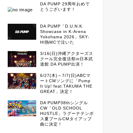
DA PUMP 29周年おめで
とうございます！
DA PUMP「D.U.N.K.
Showcase in K-Arena
Yokohama 2026」SKY-
HI熱MCで泣いた
3/16(日)沖縄アクターズス
クール完全復活祭in日本武
道館 DA PUMP出演！
6/27(木)～7/7(日)ABCマ
ートCMソングに「Pump
It Up! feat.TAKUMA THE
GREAT」決定！
DA PUMP38thシングル
CW「OLD SCHOOL
HUSTLE」ラグーナテンボ
ス夏プールCMタイアップ
曲に決定！