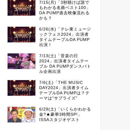
7/15(月)「3秒聴けば誰で
もわかる名曲ベスト100」
DA PUMP過去映像流れる
かも？
6/26(水)「テレ東ミュージ
ックフェス2024」出演者
タイムテーブルDA PUMP
出演！
7/13(土)「音楽の日
2024」出演者タイムテー
ブル DA PUMPダンスバト
ル企画出演
7/6(土)「THE MUSIC
DAY2024」出演者タイム
テーブルDA PUMPは？テ
ーマは”サプライズ”
6/29(土)「いくらかわかる
金?★豪華3時間SP!」
ISSAスタジオゲスト