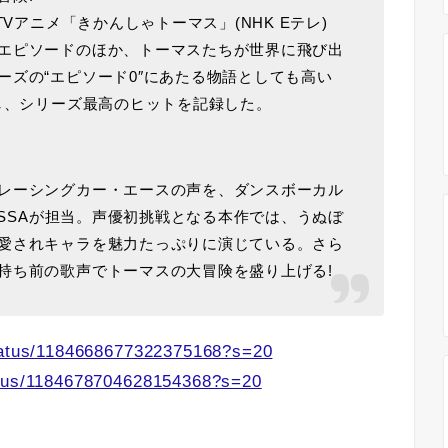
TVアニメ「きかんしゃトーマス」(NHK Eテレ)
エピソードのほか、トーマスたちが世界に飛び出
ーズの“エピソード0″にあたる物語としても高い
破し、シリーズ最高のヒットを記録した。
!
レーシングカー・エースの声を、ダンスボーカル
・ISSAが担当。声優初挑戦となる本作では、うぬぼ
愛されキャラを魅力たっぷりに演じている。さら
持ち前の歌声でトーマスの大冒険を盛り上げる!
status/1184668677322375168?s=20
atus/1184678704628154368?s=20