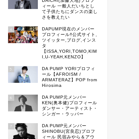
DAICHI(加藤大地)プロフ
ィール 一般人だいちとし
て子供たちにダンスの楽し
さを教えたい
DAPUMP現在のメンバー
4
プロフィール‼公式サイト,
ツイッター,ブログ,インス
タ
【ISSA,YORI,TOMO,KIM
I,U-YEAH,KENZO】
DA PUMP YORIプロフィ
5
ール【AFROISM /
ARMATERAZ】POP from
Hirosima
DA PUMP元メンバー
6
KEN(奥本健)プロフィール
ダンサー・アーティスト・
シンガー・ラッパー
DA PUMP元メンバー
7
SHINOBU(宮良忍)プロフ
ィール 民宿みやら＆アウ