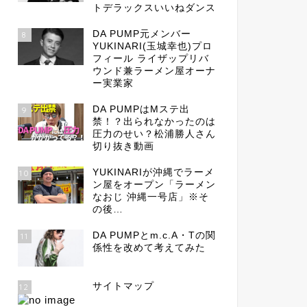
トデラックスいいねダンス
DA PUMP元メンバー
8
YUKINARI(玉城幸也)プロ
フィール ライザップリバ
ウンド兼ラーメン屋オーナ
ー実業家
DA PUMPはMステ出
9
禁！？出られなかったのは
圧力のせい？松浦勝人さん
切り抜き動画
YUKINARIが沖縄でラーメ
10
ン屋をオープン「ラーメン
なおじ 沖縄一号店」※そ
の後…
DA PUMPとm.c.A・Tの関
11
係性を改めて考えてみた
サイトマップ
12