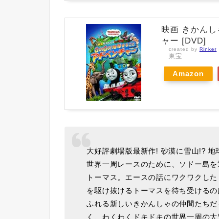
映画 きかんし
ャー [DVD]
created by
Rinker
東宝
Amazon
大好評劇場版最新作! 砂漠に雪山!? 
世界一周レースのために、ソドー島を
トーマス。エースの話にワクワクした
を駆け抜けるトーマスを待ち受けるの
ふれる新しいきかんしゃの仲間たちだ
く、わくわくドキドキの世界一周の大