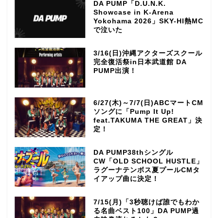
DA PUMP「D.U.N.K.
Showcase in K-Arena
Yokohama 2026」SKY-HI熱MC
で泣いた
3/16(日)沖縄アクターズスクール
完全復活祭in日本武道館 DA
PUMP出演！
6/27(木)～7/7(日)ABCマートCM
ソングに「Pump It Up!
feat.TAKUMA THE GREAT」決
定！
DA PUMP38thシングル
CW「OLD SCHOOL HUSTLE」
ラグーナテンボス夏プールCMタ
イアップ曲に決定！
7/15(月)「3秒聴けば誰でもわか
る名曲ベスト100」DA PUMP過