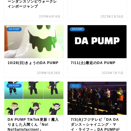
ーンダンスゾンビウォークレ
インボージャンプ
2019年6月14日
2023年2月26日
DA PUMP
DA PUMP
10/28(日)きょうのDA PUMP
7/11(土)最近のDA PUMP
2018年10月28日
2020年7月11日
DA PUMP
テレビ
DA PUMP TikTok更新！魔入
7/3(火)フジテレビ「DA DA
りました入間くん「No!
ダンス～シャイニング・マ
No!Satisfaction!」
イ・ライフ～」DA PUMPが