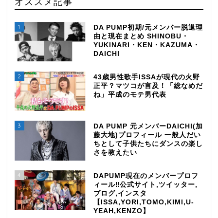
オススメ記事
1
DA PUMP初期/元メンバー脱退理
由と現在まとめ SHINOBU・
YUKINARI・KEN・KAZUMA・
DAICHI
2
43歳男性歌手ISSAが現代の火野
正平？マツコが言及！「総なめだ
ね」平成のモテ男代表
3
DA PUMP 元メンバーDAICHI(加
藤大地)プロフィール 一般人だい
ちとして子供たちにダンスの楽し
さを教えたい
4
DAPUMP現在のメンバープロフ
ィール‼公式サイト,ツイッター,
ブログ,インスタ
【ISSA,YORI,TOMO,KIMI,U-
YEAH,KENZO】