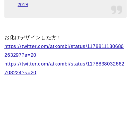
2019
お化けデザインした方！
https://twitter.com/atkombi/status/1178811130686
263297?s=20
https://twitter.com/atkombi/status/1178838032662
708224?s=20