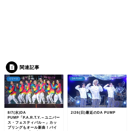
関連記事
DA PUMP
リリース
8/7(水)DA
2/26(日)最近のDA PUMP
PUMP「P.A.R.T.Y.～ユニバー
ス・フェスティバル～」カッ
プリングもオール新曲！バイ