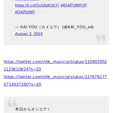
https://t.co/Ovh3gKVsYj
@DAPUMPJP
#DAPUMP
— KAI-YOU（カイユウ） (@KAI_YOU_ed)
August 2, 2019
https://twitter.com/nhk_musicjp/status/115902652
1123610624?s=20
https://twitter.com/nhk_musicjp/status/117879177
0714337280?s=20
本日からオンエア！