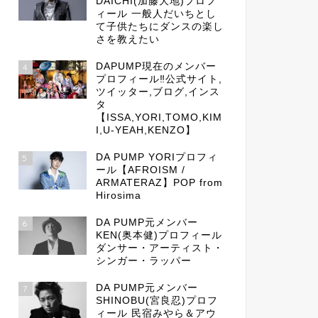
DAICHI(加藤大地)プロフ
ィール 一般人だいちとし
て子供たちにダンスの楽し
さを教えたい
DAPUMP現在のメンバー
4
プロフィール‼公式サイト,
ツイッター,ブログ,インス
タ
【ISSA,YORI,TOMO,KIM
I,U-YEAH,KENZO】
DA PUMP YORIプロフィ
5
ール【AFROISM /
ARMATERAZ】POP from
Hirosima
DA PUMP元メンバー
6
KEN(奥本健)プロフィール
ダンサー・アーティスト・
シンガー・ラッパー
DA PUMP元メンバー
7
SHINOBU(宮良忍)プロフ
ィール 民宿みやら＆アウ