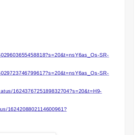
/1624029603655458818?s=20&t=nsY6as_Os-SR-
/1624029723746799617?s=20&t=nsY6as_Os-SR-
/status/1624376725189832704?s=20&t=H9-
atus/1624208802114600961?