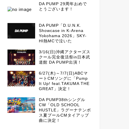
DA PUMP 29周年おめで
とうございます！
DA PUMP「D.U.N.K.
Showcase in K-Arena
Yokohama 2026」SKY-
HI熱MCで泣いた
3/16(日)沖縄アクターズス
クール完全復活祭in日本武
道館 DA PUMP出演！
6/27(木)～7/7(日)ABCマ
ートCMソングに「Pump
It Up! feat.TAKUMA THE
GREAT」決定！
DA PUMP38thシングル
CW「OLD SCHOOL
HUSTLE」ラグーナテンボ
ス夏プールCMタイアップ
曲に決定！