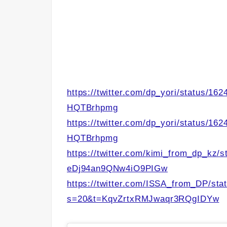
https://twitter.com/dp_yori/status
HQTBrhpmg
https://twitter.com/dp_yori/status
HQTBrhpmg
https://twitter.com/kimi_from_dp_kz
eDj94an9QNw4iO9PIGw
https://twitter.com/ISSA_from_DP/st
s=20&t=KqvZrtxRMJwaqr3RQgIDYw