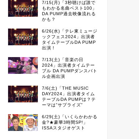
7/15(月)「3秒聴けば誰で
もわかる名曲ベスト100」
DA PUMP過去映像流れる
かも？
6/26(水)「テレ東ミュージ
ックフェス2024」出演者
タイムテーブルDA PUMP
出演！
7/13(土)「音楽の日
2024」出演者タイムテー
ブル DA PUMPダンスバト
ル企画出演
7/6(土)「THE MUSIC
DAY2024」出演者タイム
テーブルDA PUMPは？テ
ーマは”サプライズ”
6/29(土)「いくらかわかる
金?★豪華3時間SP!」
ISSAスタジオゲスト