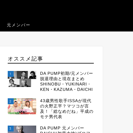
元メンバー
オススメ記事
DA PUMP初期/元メンバー
1
脱退理由と現在まとめ
SHINOBU・YUKINARI・
KEN・KAZUMA・DAICHI
43歳男性歌手ISSAが現代
2
の火野正平？マツコが言
及！「総なめだね」平成の
モテ男代表
DA PUMP 元メンバー
3