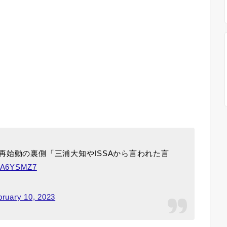
再始動の裏側「三浦大知やISSAから言われた言
fdjA6YSMZ7
bruary 10, 2023