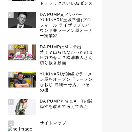
トデラックスいいねダンス
DA PUMP元メンバー
8
YUKINARI(玉城幸也)プロ
フィール ライザップリバ
ウンド兼ラーメン屋オーナ
ー実業家
DA PUMPはMステ出
9
禁！？出られなかったのは
圧力のせい？松浦勝人さん
切り抜き動画
YUKINARIが沖縄でラーメ
10
ン屋をオープン「ラーメン
なおじ 沖縄一号店」※そ
の後…
DA PUMPとm.c.A・Tの関
11
係性を改めて考えてみた
サイトマップ
12