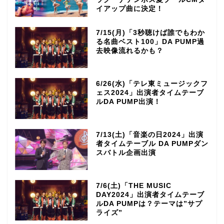
イアップ曲に決定！
7/15(月)「3秒聴けば誰でもわか
る名曲ベスト100」DA PUMP過
去映像流れるかも？
6/26(水)「テレ東ミュージックフ
ェス2024」出演者タイムテーブ
ルDA PUMP出演！
7/13(土)「音楽の日2024」出演
者タイムテーブル DA PUMPダン
スバトル企画出演
7/6(土)「THE MUSIC
DAY2024」出演者タイムテーブ
ルDA PUMPは？テーマは”サプ
ライズ”