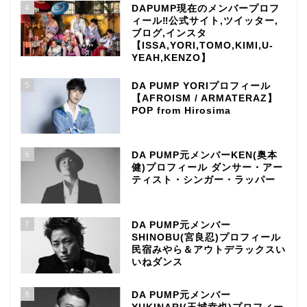
4
DAPUMP現在のメンバープロフ
ィール‼公式サイト,ツイッター,
ブログ,インスタ
【ISSA,YORI,TOMO,KIMI,U-
YEAH,KENZO】
5
DA PUMP YORIプロフィール
【AFROISM / ARMATERAZ】
POP from Hirosima
6
DA PUMP元メンバーKEN(奥本
健)プロフィール ダンサー・アー
ティスト・シンガー・ラッパー
7
DA PUMP元メンバー
SHINOBU(宮良忍)プロフィール
民宿みやら＆アウトデラックスい
いねダンス
8
DA PUMP元メンバー