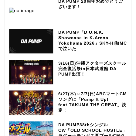
DA PUMP 29周年おめでとうご
ざいます！
DA PUMP「D.U.N.K.
Showcase in K-Arena
Yokohama 2026」SKY-HI熱MC
で泣いた
3/16(日)沖縄アクターズスクール
完全復活祭in日本武道館 DA
PUMP出演！
6/27(木)～7/7(日)ABCマートCM
ソングに「Pump It Up!
feat.TAKUMA THE GREAT」決
定！
DA PUMP38thシングル
CW「OLD SCHOOL HUSTLE」
ラグーナテンボス夏プールCMタ