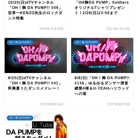
10/20(日)dTVチャンネル
「OH舞DA PUMP」Soldiers
「OH！舞 DA PUMP!! #49」
オリジナルTシャツプレゼン
世界一KENZO先生のロックダ
ト！2/28(日)23:59まで
ンス特集
2019年10月19日
2021年2月26日
OH！舞 DA PUMP!!
OH！舞 DA PUMP!!
8/25(日)dTVチャンネル
8/8(日)「OH！舞 DA PUMP!!
「OH！舞 DA PUMP!! #41」
#136」ゆるゆるダンサー捜査
即興夏うたダンスメドレー！
網第4弾＆U-YEAHハリウッド
への道
2019年8月24日
2021年8月10日
OH！舞 DA PUMP!!