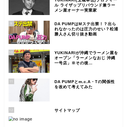
YUKINARI(玉城幸也)プロフィー
ル ライザップリバウンド兼ラー
メン屋オーナー実業家
9
DA PUMPはMステ出禁！？出ら
れなかったのは圧力のせい？松浦
勝人さん切り抜き動画
10
YUKINARIが沖縄でラーメン屋を
オープン「ラーメンなおじ 沖縄
一号店」※その後…
11
DA PUMPとm.c.A・Tの関係性
を改めて考えてみた
12
サイトマップ