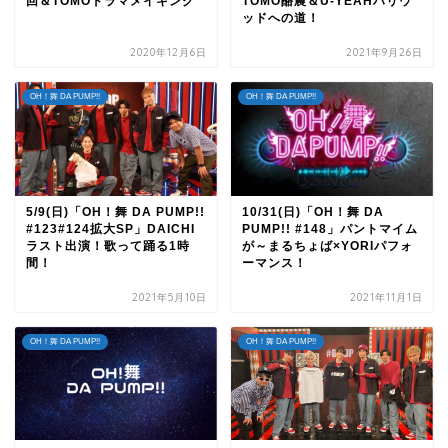
回＆TOMOドラマメイキング
TOMO酪農＆U-YEAHハリウ
ッドへの道！
2020年12月6日
2021年9月26日
OH！舞 DA PUMP!!
OH！舞 DA PUMP!!
5/9(日)「OH！舞 DA PUMP!!
10/31(日)「OH！舞 DA
#123#124拡大SP」DAICHI
PUMP!! #148」パントマイム
ラスト出演！歌って踊る1時
が～まるちょば×YORIパフォ
間！
ーマンス！
2021年5月10日
2021年11月1日
OH！舞 DA PUMP!!
OH！舞 DA PUMP!!